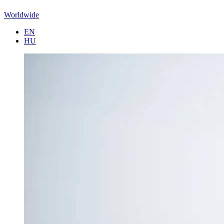
Worldwide
EN
HU