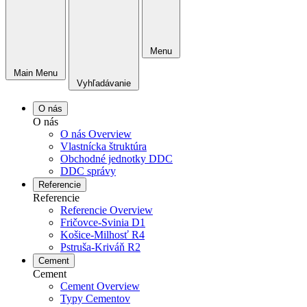
Menu
Main Menu
Vyhľadávanie
O nás
O nás
O nás Overview
Vlastnícka štruktúra
Obchodné jednotky DDC
DDC správy
Referencie
Referencie
Referencie Overview
Fričovce-Svinia D1
Košice-Milhosť R4
Pstruša-Kriváň R2
Cement
Cement
Cement Overview
Typy Cementov