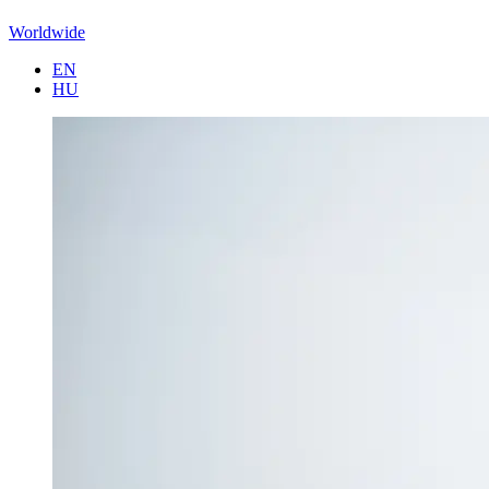
Worldwide
EN
HU