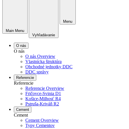
Menu
Main Menu
Vyhľadávanie
O nás
O nás
O nás Overview
Vlastnícka štruktúra
Obchodné jednotky DDC
DDC správy
Referencie
Referencie
Referencie Overview
Fričovce-Svinia D1
Košice-Milhosť R4
Pstruša-Kriváň R2
Cement
Cement
Cement Overview
Typy Cementov