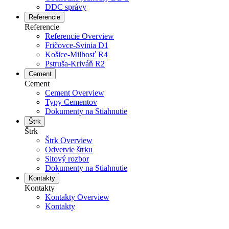
DDC správy
Referencie
Referencie
Referencie Overview
Fričovce-Svinia D1
Košice-Milhosť R4
Pstruša-Kriváň R2
Cement
Cement
Cement Overview
Typy Cementov
Dokumenty na Stiahnutie
Štrk
Štrk
Štrk Overview
Odvetvie štrku
Sitový rozbor
Dokumenty na Stiahnutie
Kontakty
Kontakty
Kontakty Overview
Kontakty