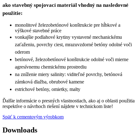
ako stavebný spojovací materiál vhodný na nasledovné
použitie:
monolitové železobetónové konštrukcie pre hĺbkové a
výškové stavebné práce
vonkajšie podlahové krytiny vystavené mechanickému
zaťaženiu, povrchy ciest, mrazuvzdorné betóny odolné voči
oderom
betónové, železobetónové konštrukcie odolné voči mierne
agresívnemu chemickému prostrediu
na zníženie miery salinity: viditeľné povrchy, betónová
zámková dlažba, obrubové kamene
estrichové betóny, omietky, malty
Ďalšie informácie o presných vlastnostiach, ako aj o oblasti použitia
respektíve o návrhoch riešení nájdete v technickom liste!
Späť k cementovým výrobkom
Downloads