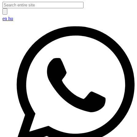
en
hu