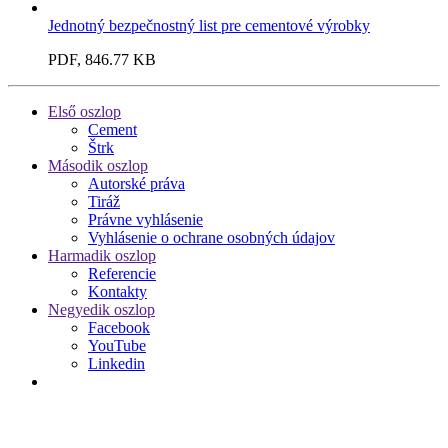
Jednotný bezpečnostný list pre cementové výrobky
PDF, 846.77 KB
Első oszlop
Cement
Štrk
Második oszlop
Autorské práva
Tiráž
Právne vyhlásenie
Vyhlásenie o ochrane osobných údajov
Harmadik oszlop
Referencie
Kontakty
Negyedik oszlop
Facebook
YouTube
Linkedin