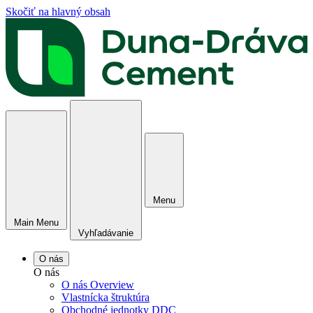
Skočiť na hlavný obsah
Menu
Main Menu
Vyhľadávanie
O nás
O nás
O nás Overview
Vlastnícka štruktúra
Obchodné jednotky DDC