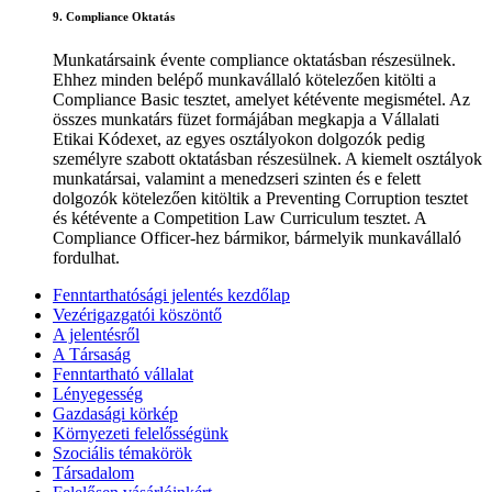
9. Compliance Oktatás
Munkatársaink évente compliance oktatásban részesülnek.
Ehhez minden belépő munkavállaló kötelezően kitölti a
Compliance Basic tesztet, amelyet kétévente megismétel. Az
összes munkatárs füzet formájában megkapja a Vállalati
Etikai Kódexet, az egyes osztályokon dolgozók pedig
személyre szabott oktatásban részesülnek. A kiemelt osztályok
munkatársai, valamint a menedzseri szinten és e felett
dolgozók kötelezően kitöltik a Preventing Corruption tesztet
és kétévente a Competition Law Curriculum tesztet. A
Compliance Officer-hez bármikor, bármelyik munkavállaló
fordulhat.
Fenntarthatósági jelentés kezdőlap
Vezérigazgatói köszöntő
A jelentésről
A Társaság
Fenntartható vállalat
Lényegesség
Gazdasági körkép
Környezeti felelősségünk
Szociális témakörök
Társadalom