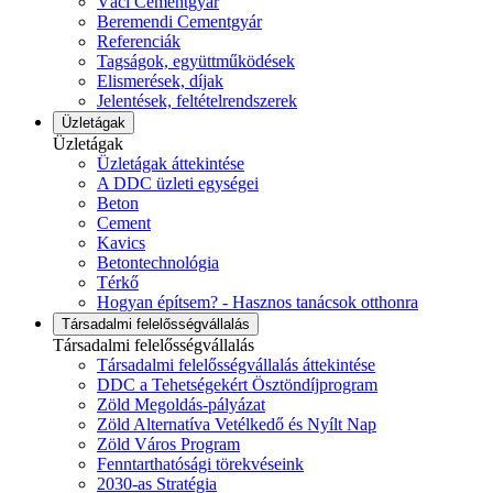
Váci Cementgyár
Beremendi Cementgyár
Referenciák
Tagságok, együttműködések
Elismerések, díjak
Jelentések, feltételrendszerek
Üzletágak
Üzletágak
Üzletágak áttekintése
A DDC üzleti egységei
Beton
Cement
Kavics
Betontechnológia
Térkő
Hogyan építsem? - Hasznos tanácsok otthonra
Társadalmi felelősségvállalás
Társadalmi felelősségvállalás
Társadalmi felelősségvállalás áttekintése
DDC a Tehetségekért Ösztöndíjprogram
Zöld Megoldás-pályázat
Zöld Alternatíva Vetélkedő és Nyílt Nap
Zöld Város Program
Fenntarthatósági törekvéseink
2030-as Stratégia