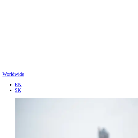
Worldwide
EN
SK