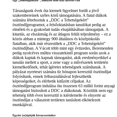
Egy „tehetségkutató”, amelyen több száz nyertes van
Társaságunk évek óta kiemelt figyelmet fordít a jövő
szakembereinek széles körű támogatására. A fiatal diákok
számára létrehoztuk a „DDC a Tehetségekért”
ösztöndíjprogramot, a felsőoktatásban tanulókat pedig az
elméleti és a gyakorlati tudás elsajátításában támogatjuk. A
kitartás, az elszántság és az átlagon felüli teljesítmény – ez a
közös abban a mintegy 900 általános és középiskolás
fiatalban, akik már részesültek a „DDC a Tehetségekért”
ösztöndíjban. A Vácott több mint egy évtizedes, Beremenden
pedig nyolcéves múltra visszatekintő program során azok a
diákok kaptak és kapnak támogatást, akik eredményeikkel a
tanulás mellett a sport, a zene vagy a művészetek területén
kiemelkedőnek, tehát ígéretes tehetségnek számítanak. A
pályázat nyertesei számára tíz hónapon keresztül ösztöndíjat
folyósítunk, ennek felhasználásával fejleszthetik
képességeiket, és elérhetik kitűzött céljaikat. Az
ösztöndíjprogram indulása óta összesen 63 millió forint anyagi
támogatást biztosított a DDC a diákoknak. Közülük nem egy
tehetség több éven keresztül is kiérdemelte és elnyerte az
ösztöndíjat a választott területen tanúsított elkötelezett
munkájával.
Együtt (sz)építjük környezetünket