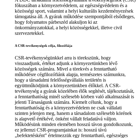
fókuszában a környezetvédelem, az egészségvédelem és a
közösségi sport, valamint a helyi kulturális kezdeményezések
támogatása áll. A gyárak működése szempontjából elsődleges,
hogy folyamatos párbeszéd alakuljon ki az
önkormányzatokkal, a helyi közösségekkel, illetve civil
szervezetekkel.
A CSR-tevékenységek célja, filozófiája
CSR-tevékenységünkkel arra is törekszünk, hogy
visszaadjunk, értéket adjunk a környezetünkben lévő
közösségek számára. Mivel a törekvés a fenntartható
működésre cégfilozófiánk alapja, természetes számunkra,
hogy a társadalmi felelősségvállalás területén is
együttműködjünk a környezetünkben élőkkel. A CSR-
tevékenység a gyárak közelében élők segítését, tájékoztatását,
a fenntarthatóság minél szélesebb körben való alkalmazását is
jelenti Társaságunk számára. Kiemelt célunk, hogy a
fenntarthatóság és a környezetvédelem ne csak vállalati
szinten jelenjen meg, hanem a társadalom szélesebb körének
is alapvető értékévé, önként vállalt feladatává váljon.
Működésünk minden elemében hosszú távon gondolkozunk,
ez jellemzi CSR-programjainkat is: hosszú távú
„befektetésként” értelmezzük egy fenntartható, egészséges