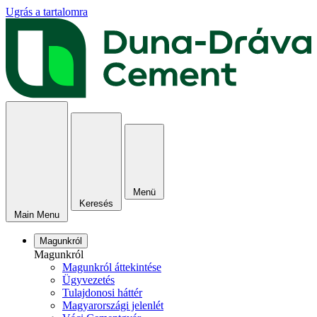
Ugrás a tartalomra
Menü
Keresés
Main Menu
Magunkról
Magunkról
Magunkról áttekintése
Ügyvezetés
Tulajdonosi háttér
Magyarországi jelenlét