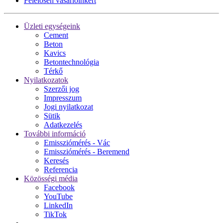
Felelősen vásárlóinkért
Üzleti egységeink
Cement
Beton
Kavics
Betontechnológia
Térkő
Nyilatkozatok
Szerzői jog
Impresszum
Jogi nyilatkozat
Sütik
Adatkezelés
További információ
Emissziómérés - Vác
Emissziómérés - Beremend
Keresés
Referencia
Közösségi média
Facebook
YouTube
LinkedIn
TikTok