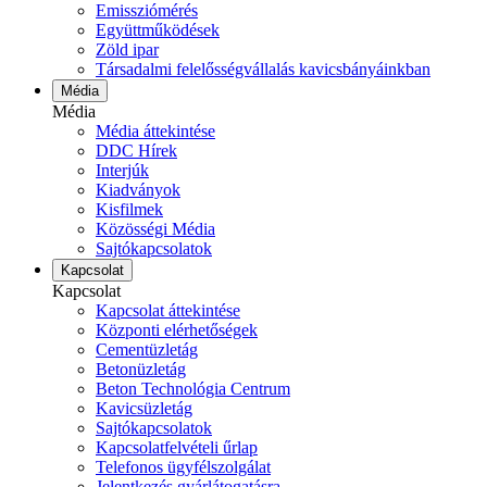
Emissziómérés
Együttműködések
Zöld ipar
Társadalmi felelősségvállalás kavicsbányáinkban
Média
Média
Média áttekintése
DDC Hírek
Interjúk
Kiadványok
Kisfilmek
Közösségi Média
Sajtókapcsolatok
Kapcsolat
Kapcsolat
Kapcsolat áttekintése
Központi elérhetőségek
Cementüzletág
Betonüzletág
Beton Technológia Centrum
Kavicsüzletág
Sajtókapcsolatok
Kapcsolatfelvételi űrlap
Telefonos ügyfélszolgálat
Jelentkezés gyárlátogatásra