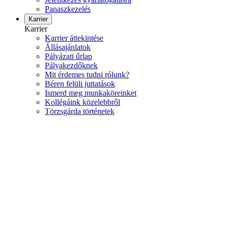
Panaszkezelés
Karrier
Karrier
Karrier áttekintése
Állásajánlatok
Pályázati űrlap
Pályakezdőknek
Mit érdemes tudni rólunk?
Béren felüli juttatások
Ismerd meg munkaköreinket
Kollégáink közelebbről
Törzsgárda történetek