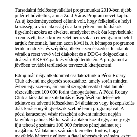
Társadalmi felelősségvállalási programunkat 2019-ben újabb
pillérrel bővítettük, ami a Zöld Város Program nevet kapta.
Az új kezdeményezéssel célunk volt, hogy felkeltsük a helyi
közösség, a váci lakosság és a környéken tanuló diákok
figyelmét azokra az elvekre, amelyeket évek óta képviselünk:
a rendezett, tiszta környezetet nemcsak a cementgyáron belül
tartjuk fontosnak, hanem azon kívül is. A kétnapos programon
területrendezési és szépítési, illetve szemétszedési feladatok
várták a részt vevő váci diákokat és a DDC-s dolgozókat a
deákvári KRESZ-park és vízfogó területén. A programot a
jövőben további területekre tervezzük kiterjeszteni.
Eddig már négy alkalommal csatlakoztunk a Pécsi Rotary
Club adventi meglepetés sorozatához, amely során minden
évben egy szerény, ám annál szorgalmasabb fiatal tanuló
részesülhetett 100 000 forint támogatásban. A Pécsi Rotary
Club a társadalmi szolidaritás elősegítését küldetésének
tekintve az adventi időszakban 24 általános vagy középiskolás
diák karácsonyát igyekszik szebbé tenni programjával. A
pécsi karácsonyi vásár részeként advent minden napján
kinyílik a patinás Nádor szálló ablakai közül egy, amely egy
ifjú tehetség számára 100 000 forintos pénzjutalmat rejt
magában. Vállalatunk számára kiemelten fontos, hogy
megfelelő hátteret nyújtson a fiatal tehetségek számára, ezért