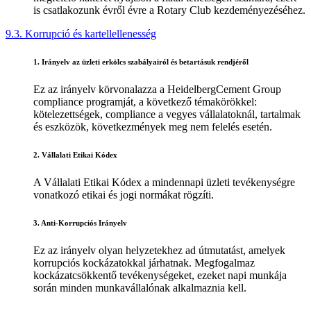
is csatlakozunk évről évre a Rotary Club kezdeményezéséhez.
9.3. Korrupció és kartellellenesség
1. Irányelv az üzleti erkölcs szabályairól és betartásuk rendjéről
Ez az irányelv körvonalazza a HeidelbergCement Group
compliance programját, a következő témakörökkel:
kötelezettségek, compliance a vegyes vállalatoknál, tartalmak
és eszközök, következmények meg nem felelés esetén.
2. Vállalati Etikai Kódex
A Vállalati Etikai Kódex a mindennapi üzleti tevékenységre
vonatkozó etikai és jogi normákat rögzíti.
3. Anti-Korrupciós Irányelv
Ez az irányelv olyan helyzetekhez ad útmutatást, amelyek
korrupciós kockázatokkal járhatnak. Megfogalmaz
kockázatcsökkentő tevékenységeket, ezeket napi munkája
során minden munkavállalónak alkalmaznia kell.