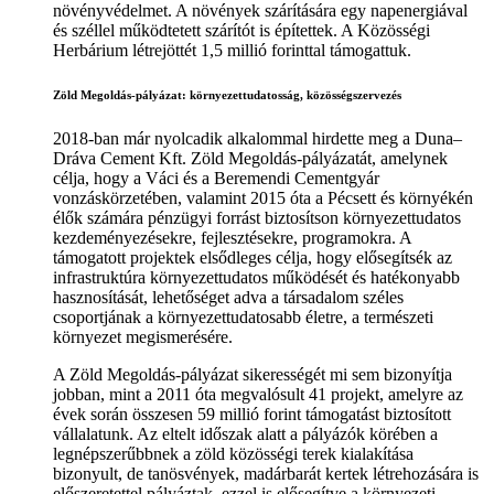
növényvédelmet. A növények szárítására egy napenergiával
és széllel működtetett szárítót is építettek. A Közösségi
Herbárium létrejöttét 1,5 millió forinttal támogattuk.
Zöld Megoldás-pályázat: környezettudatosság, közösségszervezés
2018-ban már nyolcadik alkalommal hirdette meg a Duna–
Dráva Cement Kft. Zöld Megoldás-pályázatát, amelynek
célja, hogy a Váci és a Beremendi Cementgyár
vonzáskörzetében, valamint 2015 óta a Pécsett és környékén
élők számára pénzügyi forrást biztosítson környezettudatos
kezdeményezésekre, fejlesztésekre, programokra. A
támogatott projektek elsődleges célja, hogy elősegítsék az
infrastruktúra környezettudatos működését és hatékonyabb
hasznosítását, lehetőséget adva a társadalom széles
csoportjának a környezettudatosabb életre, a természeti
környezet megismerésére.
A Zöld Megoldás-pályázat sikerességét mi sem bizonyítja
jobban, mint a 2011 óta megvalósult 41 projekt, amelyre az
évek során összesen 59 millió forint támogatást biztosított
vállalatunk. Az eltelt időszak alatt a pályázók körében a
legnépszerűbbnek a zöld közösségi terek kialakítása
bizonyult, de tanösvények, madárbarát kertek létrehozására is
előszeretettel pályáztak, ezzel is elősegítve a környezeti