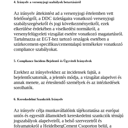
4. Irányelv a versenyjogi szabályok betartásáról
Az irányelv áttekintést ad a versenyjogi értelemben vett
felelősségről, a DDC üzletágaira vonatkozó versenyjogi
szabályszegésekről és jogi következményeikről, ezek
elkerülése érdekében a viselkedési normákról, a
versenyfelügyeleti vizsgálat esetére vonatkozó magatartásról.
Tartalmazza az EGT-hez tartozó országok esetében a
szürkecement-specifikus/cementalapú termékekre vonatkozó
compliance szabályokat.
5. Compliance Incidens Bejelentő és Ügyviteli Irányelvek
Ezekhez az irányelvekhez az incidensek fajtái, a
bejelentőcsatornák, a jelentés módja, a vizsgálat alapelvei és
annak menete, az értesítendő személyek és az intézkedések
sorolhatók.
6. Kereskedelmi Szankciók Irányelv
Az irányelv célja munkavállalóink tájékoztatása az európai
uniós és egyesült államokbeli kereskedelmi szankciók témájú
jogszabályok alapelveiről, a belső szervezetről és
folyamatokról a HeidelbergCement Csoporton belül, a