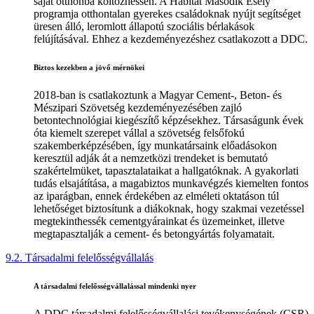
saját otthonba költözhessen. A Habitat Második Esély
programja otthontalan gyerekes családoknak nyújt segítséget
üresen álló, leromlott állapotú szociális bérlakások
felújításával. Ehhez a kezdeményezéshez csatlakozott a DDC.
Biztos kezekben a jövő mérnökei
2018-ban is csatlakoztunk a Magyar Cement-, Beton- és
Mészipari Szövetség kezdeményezésében zajló
betontechnológiai kiegészítő képzésekhez. Társaságunk évek
óta kiemelt szerepet vállal a szövetség felsőfokú
szakemberképzésében, így munkatársaink előadásokon
keresztül adják át a nemzetközi trendeket is bemutató
szakértelmüket, tapasztalataikat a hallgatóknak. A gyakorlati
tudás elsajátítása, a magabiztos munkavégzés kiemelten fontos
az iparágban, ennek érdekében az elméleti oktatáson túl
lehetőséget biztosítunk a diákoknak, hogy szakmai vezetéssel
megtekinthessék cementgyárainkat és üzemeinket, illetve
megtapasztalják a cement- és betongyártás folyamatait.
9.2. Társadalmi felelősségvállalás
A társadalmi felelősségvállalással mindenki nyer
A DDC társadalmi felelősségvállalási tevékenységének (CSR)