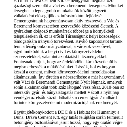
A Duna–Dráva Cement Kft. cementgyárai meghatározó
gazdasági szereplői a váci és a beremendi térségnek. Mindkét
térségben a legnagyobb munkáltatók között jegyzett
vállalatként elősegítjük az infrastruktúra fejlődését.
Cementgyáraink hagyományosan aktív résztvevői a Vác és
Beremend környezetében szerveződő közösségi életnek. A
gyárakban dolgozó munkatársak többsége a környékbeli
településeken él, ez is erősíti Társaságunk helyi közösségek
támogatására irányuló törekvéseit. Kiváló kapcsolatot tartunk
fenn a térség önkormányzataival, a városok vezetőivel,
együttműködünk a helyi civil és környezetvédelmi
szervezetekkel, valamint az oktatási intézményekkel.
Fontosnak tartjuk, hogy az érdeklődők akár közvetlenül is
megismerhessék a működésünket. Lássák, hol és hogyan
készül a cement, milyen környezetvédelmi megoldásokat
alkalmazunk. Így töretlen a népszerűsége a már hagyománnyá
vált Váci és Beremendi Cementgyári Nyílt Napnak, amelyek
során alkalmanként több száz látogató vesz részt. 2018-ban az
interaktív gyár- és bányalátogatás mellett Vácott a nyílt nap
vendégei az elsők között láthatták a cementgyár 7 milliárd
forintos környezetvédelmi modernizációjának eredményét.
Együtt jótékonykodott a DDC és a Habitat for Humanity: a
Duna–Dráva Cement Kft. egy lakás felújítása során felmerült
betonigény biztosításával járult hozzá, hogy egy család végre