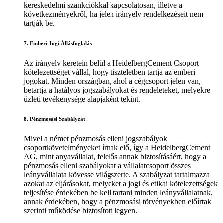
kereskedelmi szankciókkal kapcsolatosan, illetve a
következményekről, ha jelen irányelv rendelkezéseit nem
tartják be.
7. Emberi Jogi Állásfoglalás
Az irányelv keretein belül a HeidelbergCement Csoport
kötelezettséget vállal, hogy tiszteletben tartja az emberi
jogokat. Minden országban, ahol a cégcsoport jelen van,
betartja a hatályos jogszabályokat és rendeleteket, melyekre
üzleti tevékenysége alapjaként tekint.
8. Pénzmosási Szabályzat
Mivel a német pénzmosás elleni jogszabályok
csoportkövetelményeket írnak elő, így a HeidelbergCement
AG, mint anyavállalat, felelős annak biztosításáért, hogy a
pénzmosás elleni szabályokat a vállalatcsoport összes
leányvállalata kövesse világszerte. A szabályzat tartalmazza
azokat az eljárásokat, melyeket a jogi és etikai kötelezettségek
teljesítése érdekében be kell tartani minden leányvállalatnak,
annak érdekében, hogy a pénzmosási törvényekben előírtak
szerinti működése biztosított legyen.