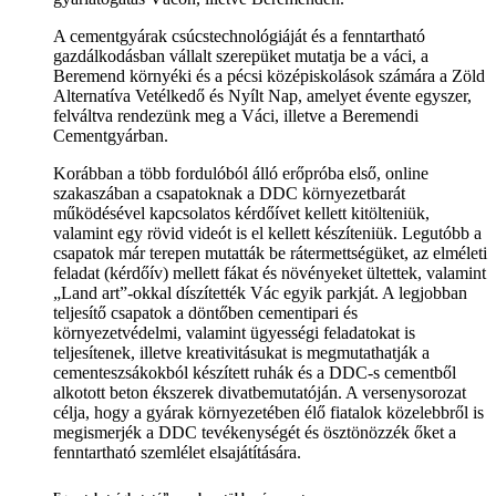
A cementgyárak csúcstechnológiáját és a fenntartható
gazdálkodásban vállalt szerepüket mutatja be a váci, a
Beremend környéki és a pécsi középiskolások számára a Zöld
Alternatíva Vetélkedő és Nyílt Nap, amelyet évente egyszer,
felváltva rendezünk meg a Váci, illetve a Beremendi
Cementgyárban.
Korábban a több fordulóból álló erőpróba első, online
szakaszában a csapatoknak a DDC környezetbarát
működésével kapcsolatos kérdőívet kellett kitölteniük,
valamint egy rövid videót is el kellett készíteniük. Legutóbb a
csapatok már terepen mutatták be rátermettségüket, az elméleti
feladat (kérdőív) mellett fákat és növényeket ültettek, valamint
„Land art”-okkal díszítették Vác egyik parkját. A legjobban
teljesítő csapatok a döntőben cementipari és
környezetvédelmi, valamint ügyességi feladatokat is
teljesítenek, illetve kreativitásukat is megmutathatják a
cementeszsákokból készített ruhák és a DDC-s cementből
alkotott beton ékszerek divatbemutatóján. A versenysorozat
célja, hogy a gyárak környezetében élő fiatalok közelebbről is
megismerjék a DDC tevékenységét és ösztönözzék őket a
fenntartható szemlélet elsajátítására.