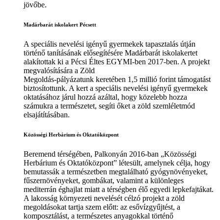
jövőbe.
Madárbarát iskolakert Pécsett
A speciális nevelési igényű gyermekek tapasztalás útján
történő tanításának elősegítésére Madárbarát iskolakertet
alakítottak ki a Pécsi Éltes EGYMI-ben 2017-ben. A projekt
megvalósítására a Zöld
Megoldás-pályázatunk keretében 1,5 millió forint támogatást
biztosítottunk. A kert a speciális nevelési igényű gyermekek
oktatásához járul hozzá azáltal, hogy közelebb hozza
számukra a természetet, segíti őket a zöld szemléletmód
elsajátításában.
Közösségi Herbárium és Oktatóközpont
Beremend térségében, Palkonyán 2016-ban „Közösségi
Herbárium és Oktatóközpont” létesült, amelynek célja, hogy
bemutassák a természetben megtalálható gyógynövényeket,
fűszernövényeket, gombákat, valamint a különleges
mediterrán éghajlat miatt a térségben élő egyedi lepkefajtákat.
A lakosság környezeti nevelését célzó projekt a zöld
megoldásokat tartja szem előtt: az esővízgyűjtést, a
komposztálást, a természetes anyagokkal történő