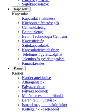
Sajtókapcsolatok
Kapcsolat
Kapcsolat
Kapcsolat áttekintése
Központi elérhetőségek
Cementüzletág
Betonüzletág
Beton Technológia Centrum
Kavicsüzletág
Sajtókapcsolatok
Kapcsolatfelvételi űrlap
Telefonos ügyfélszolgálat
Jelentkezés gyárlátogatásra
Panaszkezelés
Karrier
Karrier
Karrier áttekintése
Állásajánlatok
Pályázati űrlap
Pályakezdőknek
Mit érdemes tudni rólunk?
Béren felüli juttatások
Ismerd meg munkaköreinket
Kollégáink közelebbről