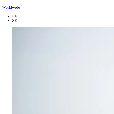
Worldwide
EN
SK