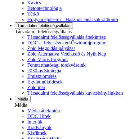
Kavics
Betontechnológia
Térkő
Hogyan építsem? - Hasznos tanácsok otthonra
Társadalmi felelősségvállalás
Társadalmi felelősségvállalás
Társadalmi felelősségvállalás áttekintése
DDC a Tehetségekért Ösztöndíjprogram
Zöld Megoldás-pályázat
Zöld Alternatíva Vetélkedő és Nyílt Nap
Zöld Város Program
Fenntarthatósági törekvéseink
2030-as Stratégia
Emissziómérés
Együttműködések
Zöld ipar
Társadalmi felelősségvállalás kavicsbányáinkban
Média
Média
Média áttekintése
DDC Hírek
Interjúk
Kiadványok
Kisfilmek
Közösségi Média