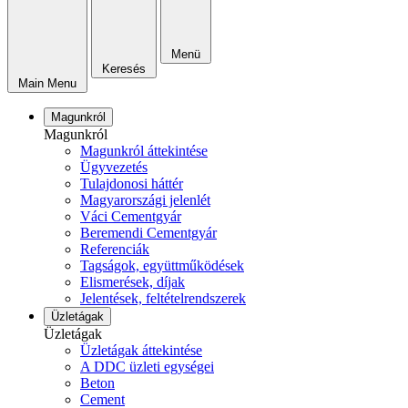
Menü
Keresés
Main Menu
Magunkról
Magunkról
Magunkról áttekintése
Ügyvezetés
Tulajdonosi háttér
Magyarországi jelenlét
Váci Cementgyár
Beremendi Cementgyár
Referenciák
Tagságok, együttműködések
Elismerések, díjak
Jelentések, feltételrendszerek
Üzletágak
Üzletágak
Üzletágak áttekintése
A DDC üzleti egységei
Beton
Cement