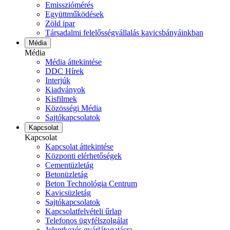
Emissziómérés
Együttműködések
Zöld ipar
Társadalmi felelősségvállalás kavicsbányáinkban
Média
Média
Média áttekintése
DDC Hírek
Interjúk
Kiadványok
Kisfilmek
Közösségi Média
Sajtókapcsolatok
Kapcsolat
Kapcsolat
Kapcsolat áttekintése
Központi elérhetőségek
Cementüzletág
Betonüzletág
Beton Technológia Centrum
Kavicsüzletág
Sajtókapcsolatok
Kapcsolatfelvételi űrlap
Telefonos ügyfélszolgálat
Jelentkezés gyárlátogatásra