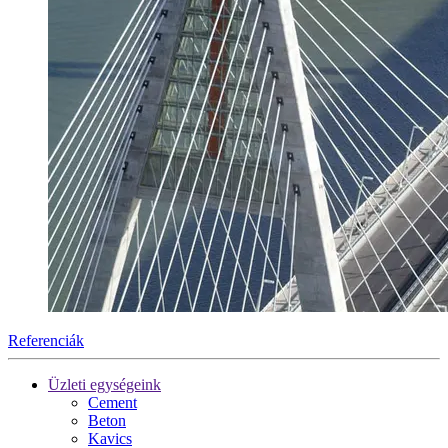
Referenciák
Üzleti egységeink
Cement
Beton
Kavics