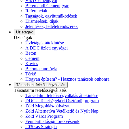
Váci Cementgyár
Beremendi Cementgyár
Referenciák
Tagságok, együttműködések
Elismerések, díjak
Jelentések, feltételrendszerek
Üzletágak
Üzletágak
Üzletágak áttekintése
A DDC üzleti egységei
Beton
Cement
Kavics
Betontechnológia
Térkő
Hogyan építsem? - Hasznos tanácsok otthonra
Társadalmi felelősségvállalás
Társadalmi felelősségvállalás
Társadalmi felelősségvállalás áttekintése
DDC a Tehetségekért Ösztöndíjprogram
Zöld Megoldás-pályázat
Zöld Alternatíva Vetélkedő és Nyílt Nap
Zöld Város Program
Fenntarthatósági törekvéseink
2030-as Stratégia