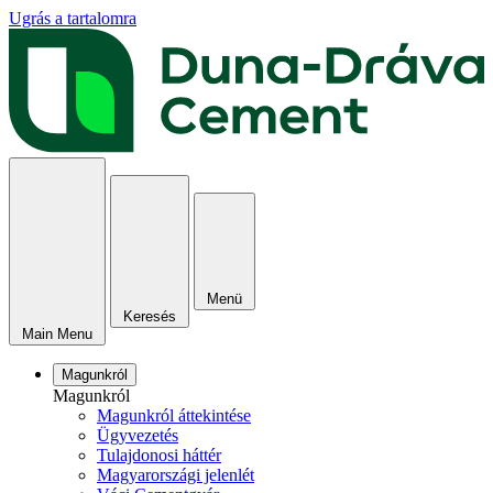
Ugrás a tartalomra
Menü
Keresés
Main Menu
Magunkról
Magunkról
Magunkról áttekintése
Ügyvezetés
Tulajdonosi háttér
Magyarországi jelenlét