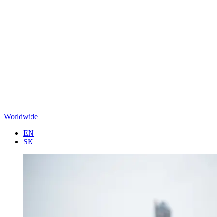
Worldwide
EN
SK