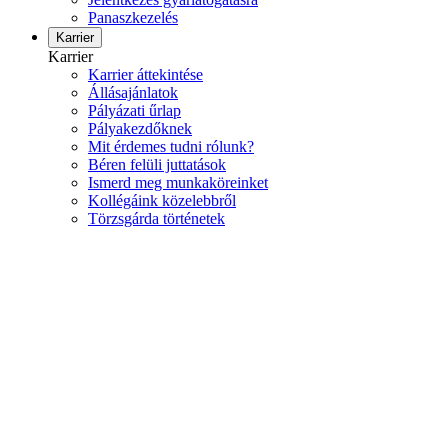
Panaszkezelés
Karrier
Karrier
Karrier áttekintése
Állásajánlatok
Pályázati űrlap
Pályakezdőknek
Mit érdemes tudni rólunk?
Béren felüli juttatások
Ismerd meg munkaköreinket
Kollégáink közelebbről
Törzsgárda történetek