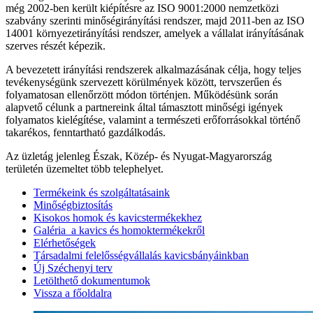
még 2002-ben került kiépítésre az ISO 9001:2000 nemzetközi
szabvány szerinti minőségirányítási rendszer, majd 2011-ben az ISO
14001 környezetirányítási rendszer, amelyek a vállalat irányításának
szerves részét képezik.
A bevezetett irányítási rendszerek alkalmazásának célja, hogy teljes
tevékenységünk szervezett körülmények között, tervszerűen és
folyamatosan ellenőrzött módon történjen. Működésünk során
alapvető célunk a partnereink által támasztott minőségi igények
folyamatos kielégítése, valamint a természeti erőforrásokkal történő
takarékos, fenntartható gazdálkodás.
Az üzletág jelenleg Észak, Közép- és Nyugat-Magyarország
területén üzemeltet több telephelyet.
Termékeink és szolgáltatásaink
Minőségbiztosítás
Kisokos homok és kavicstermékekhez
Galéria a kavics és homoktermékekről
Elérhetőségek
Társadalmi felelősségvállalás kavicsbányáinkban
Új Széchenyi terv
Letölthető dokumentumok
Vissza a főoldalra