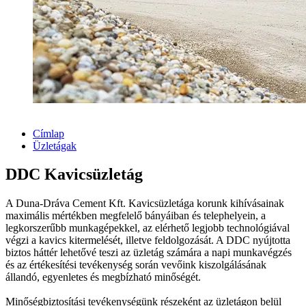
Címlap
Üzletágak
DDC Kavicsüzletág
A Duna-Dráva Cement Kft. Kavicsüzletága korunk kihívásainak
maximális mértékben megfelelő bányáiban és telephelyein, a
legkorszerűbb munkagépekkel, az elérhető legjobb technológiával
végzi a kavics kitermelését, illetve feldolgozását. A DDC nyújtotta
biztos háttér lehetővé teszi az üzletág számára a napi munkavégzés
és az értékesítési tevékenység során vevőink kiszolgálásának
állandó, egyenletes és megbízható minőségét.
Minőségbiztosítási tevékenységünk részeként az üzletágon belül