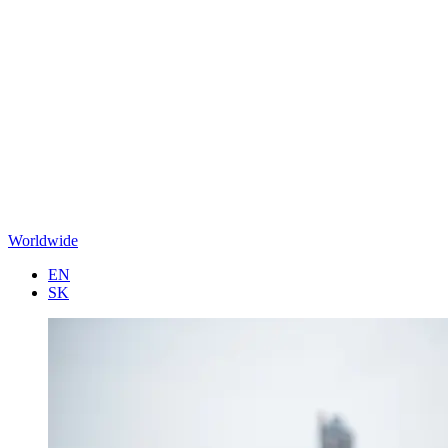
Worldwide
EN
SK