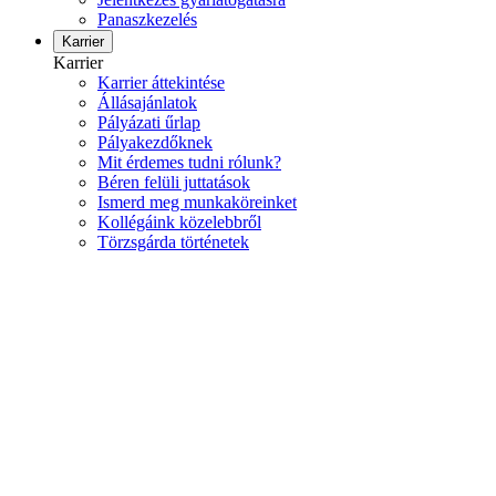
Panaszkezelés
Karrier
Karrier
Karrier áttekintése
Állásajánlatok
Pályázati űrlap
Pályakezdőknek
Mit érdemes tudni rólunk?
Béren felüli juttatások
Ismerd meg munkaköreinket
Kollégáink közelebbről
Törzsgárda történetek