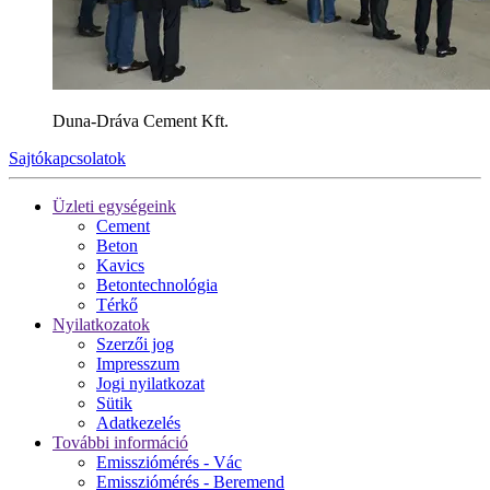
Duna-Dráva Cement Kft.
Sajtókapcsolatok
Üzleti egységeink
Cement
Beton
Kavics
Betontechnológia
Térkő
Nyilatkozatok
Szerzői jog
Impresszum
Jogi nyilatkozat
Sütik
Adatkezelés
További információ
Emissziómérés - Vác
Emissziómérés - Beremend