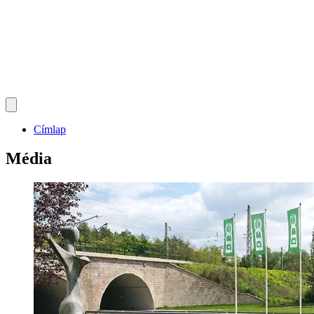
Címlap
Média