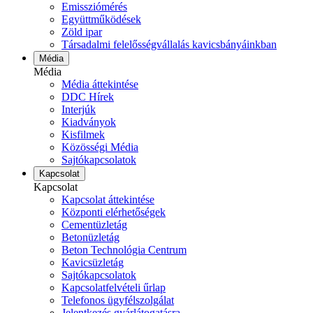
Emissziómérés
Együttműködések
Zöld ipar
Társadalmi felelősségvállalás kavicsbányáinkban
Média
Média
Média áttekintése
DDC Hírek
Interjúk
Kiadványok
Kisfilmek
Közösségi Média
Sajtókapcsolatok
Kapcsolat
Kapcsolat
Kapcsolat áttekintése
Központi elérhetőségek
Cementüzletág
Betonüzletág
Beton Technológia Centrum
Kavicsüzletág
Sajtókapcsolatok
Kapcsolatfelvételi űrlap
Telefonos ügyfélszolgálat
Jelentkezés gyárlátogatásra