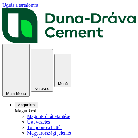
Ugrás a tartalomra
Menü
Keresés
Main Menu
Magunkról
Magunkról
Magunkról áttekintése
Ügyvezetés
Tulajdonosi háttér
Magyarországi jelenlét