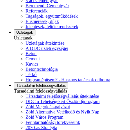
Váci Cementgyár
Beremendi Cementgyár
Referenciák
Tagságok, együttműködések
Elismerések, díjak
Jelentések, feltételrendszerek
Üzletágak
Üzletágak
Üzletágak áttekintése
A DDC üzleti egységei
Beton
Cement
Kavics
Betontechnológia
Térkő
Hogyan építsem? - Hasznos tanácsok otthonra
Társadalmi felelősségvállalás
Társadalmi felelősségvállalás
Társadalmi felelősségvállalás áttekintése
DDC a Tehetségekért Ösztöndíjprogram
Zöld Megoldás-pályázat
Zöld Alternatíva Vetélkedő és Nyílt Nap
Zöld Város Program
Fenntarthatósági törekvéseink
2030-as Stratégia