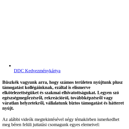
DDC Kedvezménykártya
Büszkék vagyunk arra, hogy számos területen nyújtunk plusz
támogatást kollégáinknak, ezáltal is elismerve
elkötelezettségüket és szakmai elhivatottságukat. Legyen szó
egészségmegőrzésről, rekreációról, továbbképzésről vagy
váratlan helyzetekről, vállalatunk biztos támogatást és hátteret
nyújt.
Az alábbi videók megtekintésével négy témakörben ismerkedhet
meg béren felüli juttatási csomagunk egyes elemeivel: