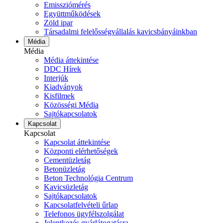
Emissziómérés
Együttműködések
Zöld ipar
Társadalmi felelősségvállalás kavicsbányáinkban
Média
Média
Média áttekintése
DDC Hírek
Interjúk
Kiadványok
Kisfilmek
Közösségi Média
Sajtókapcsolatok
Kapcsolat
Kapcsolat
Kapcsolat áttekintése
Központi elérhetőségek
Cementüzletág
Betonüzletág
Beton Technológia Centrum
Kavicsüzletág
Sajtókapcsolatok
Kapcsolatfelvételi űrlap
Telefonos ügyfélszolgálat
Jelentkezés gyárlátogatásra