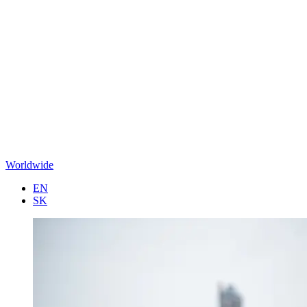
Worldwide
EN
SK