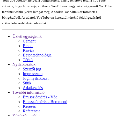
YouTube cookie-t helyez a böngészőjére, amely lehetővé teszi a YouTube
számára, hogy felismerje, amikor a YouTube-ot vagy más beágyazott YouTube
tartalmú webhelyeket látogat meg. A cookie-kat bármikor törölheti a
böngészőből. Az adatok YouTube-on keresztül történő feldolgozásáról
a YouTube webhelyén olvashat.
Üzleti egységeink
Cement
Beton
Kavics
Betontechnológia
Térkő
Nyilatkozatok
Szerzői jog
Impresszum
Jogi nyilatkozat
Sütik
Adatkezelés
További információ
Emissziómérés - Vác
Emissziómérés - Beremend
Keresés
Referencia
Közösségi média