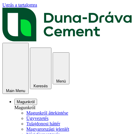
Ugrás a tartalomra
Menü
Keresés
Main Menu
Magunkról
Magunkról
Magunkról áttekintése
Ügyvezetés
Tulajdonosi háttér
Magyarországi jelenlét