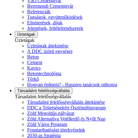
Váci Cementgyár
Beremendi Cementgyár
Referenciák
Tagságok, együttműködések
Elismerések, díjak
Jelentések, feltételrendszerek
Üzletágak
Üzletágak
Üzletágak áttekintése
A DDC üzleti egységei
Beton
Cement
Kavics
Betontechnológia
Térkő
Hogyan építsem? - Hasznos tanácsok otthonra
Társadalmi felelősségvállalás
Társadalmi felelősségvállalás
Társadalmi felelősségvállalás áttekintése
DDC a Tehetségekért Ösztöndíjprogram
Zöld Megoldás-pályázat
Zöld Alternatíva Vetélkedő és Nyílt Nap
Zöld Város Program
Fenntarthatósági törekvéseink
2030-as Stratégia