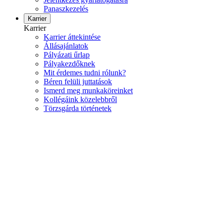
Panaszkezelés
Karrier
Karrier
Karrier áttekintése
Állásajánlatok
Pályázati űrlap
Pályakezdőknek
Mit érdemes tudni rólunk?
Béren felüli juttatások
Ismerd meg munkaköreinket
Kollégáink közelebbről
Törzsgárda történetek