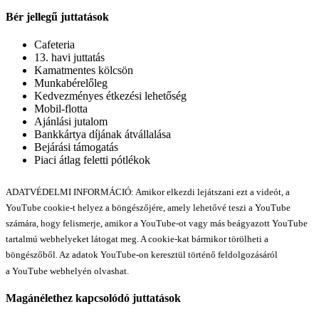
Bér jellegű juttatások
Cafeteria
13. havi juttatás
Kamatmentes kölcsön
Munkabérelőleg
Kedvezményes étkezési lehetőség
Mobil-flotta
Ajánlási jutalom
Bankkártya díjának átvállalása
Bejárási támogatás
Piaci átlag feletti pótlékok
ADATVÉDELMI INFORMÁCIÓ: Amikor elkezdi lejátszani ezt a videót, a
YouTube cookie-t helyez a böngészőjére, amely lehetővé teszi a YouTube
számára, hogy felismerje, amikor a YouTube-ot vagy más beágyazott YouTube
tartalmú webhelyeket látogat meg. A cookie-kat bármikor törölheti a
böngészőből. Az adatok YouTube-on keresztül történő feldolgozásáról
a YouTube webhelyén olvashat.
Magánélethez kapcsolódó juttatások