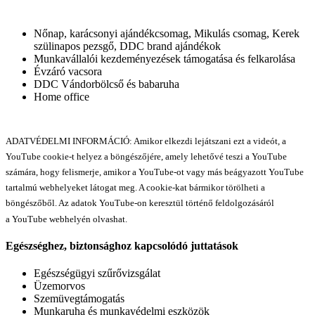
Nőnap, karácsonyi ajándékcsomag, Mikulás csomag, Kerek
szülinapos pezsgő, DDC brand ajándékok
Munkavállalói kezdeményezések támogatása és felkarolása
Évzáró vacsora
DDC Vándorbölcső és babaruha
Home office
ADATVÉDELMI INFORMÁCIÓ: Amikor elkezdi lejátszani ezt a videót, a
YouTube cookie-t helyez a böngészőjére, amely lehetővé teszi a YouTube
számára, hogy felismerje, amikor a YouTube-ot vagy más beágyazott YouTube
tartalmú webhelyeket látogat meg. A cookie-kat bármikor törölheti a
böngészőből. Az adatok YouTube-on keresztül történő feldolgozásáról
a YouTube webhelyén olvashat.
Egészséghez, biztonsághoz kapcsolódó juttatások
Egészségügyi szűrővizsgálat
Üzemorvos
Szemüvegtámogatás
Munkaruha és munkavédelmi eszközök