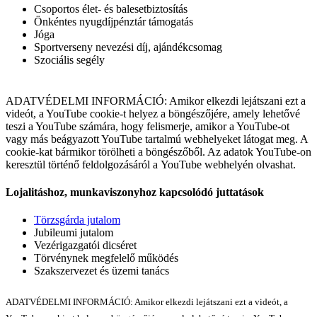
Csoportos élet- és balesetbiztosítás
Önkéntes nyugdíjpénztár támogatás
Jóga
Sportverseny nevezési díj, ajándékcsomag
Szociális segély
ADATVÉDELMI INFORMÁCIÓ: Amikor elkezdi lejátszani ezt a
videót, a YouTube cookie-t helyez a böngészőjére, amely lehetővé
teszi a YouTube számára, hogy felismerje, amikor a YouTube-ot
vagy más beágyazott YouTube tartalmú webhelyeket látogat meg. A
cookie-kat bármikor törölheti a böngészőből. Az adatok YouTube-on
keresztül történő feldolgozásáról a YouTube webhelyén olvashat.
Lojalitáshoz, munkaviszonyhoz kapcsolódó juttatások
Törzsgárda jutalom
Jubileumi jutalom
Vezérigazgatói dicséret
Törvénynek megfelelő működés
Szakszervezet és üzemi tanács
ADATVÉDELMI INFORMÁCIÓ: Amikor elkezdi lejátszani ezt a videót, a