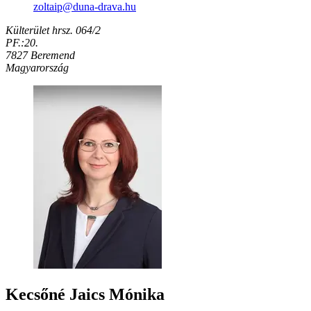
zoltaip​@duna-drava.hu
Külterület hrsz. 064/2
PF.:20.
7827 Beremend
Magyarország
Kecsőné Jaics Mónika