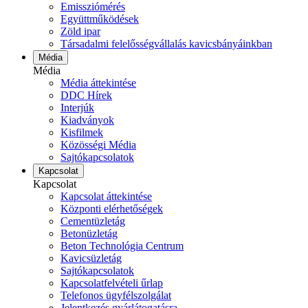
Emissziómérés
Együttműködések
Zöld ipar
Társadalmi felelősségvállalás kavicsbányáinkban
Média
Média
Média áttekintése
DDC Hírek
Interjúk
Kiadványok
Kisfilmek
Közösségi Média
Sajtókapcsolatok
Kapcsolat
Kapcsolat
Kapcsolat áttekintése
Központi elérhetőségek
Cementüzletág
Betonüzletág
Beton Technológia Centrum
Kavicsüzletág
Sajtókapcsolatok
Kapcsolatfelvételi űrlap
Telefonos ügyfélszolgálat
Jelentkezés gyárlátogatásra