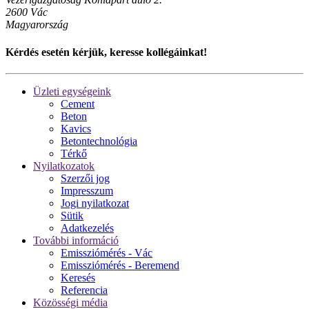
2600 Vác
Magyarország
Kérdés esetén kérjük, keresse kollégáinkat!
Üzleti egységeink
Cement
Beton
Kavics
Betontechnológia
Térkő
Nyilatkozatok
Szerzői jog
Impresszum
Jogi nyilatkozat
Sütik
Adatkezelés
További információ
Emissziómérés - Vác
Emissziómérés - Beremend
Keresés
Referencia
Közösségi média