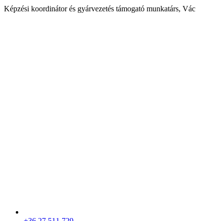
Képzési koordinátor és gyárvezetés támogató munkatárs, Vác
+36 27 511 729