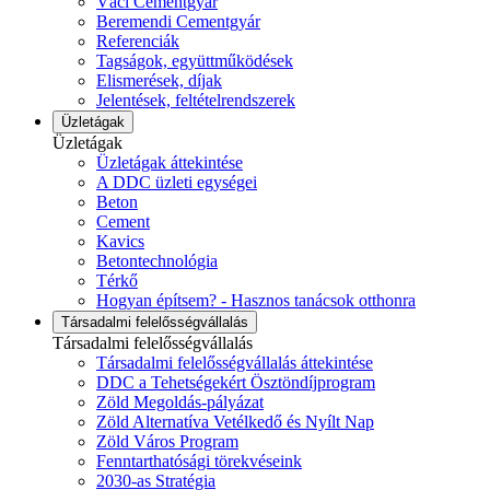
Váci Cementgyár
Beremendi Cementgyár
Referenciák
Tagságok, együttműködések
Elismerések, díjak
Jelentések, feltételrendszerek
Üzletágak
Üzletágak
Üzletágak áttekintése
A DDC üzleti egységei
Beton
Cement
Kavics
Betontechnológia
Térkő
Hogyan építsem? - Hasznos tanácsok otthonra
Társadalmi felelősségvállalás
Társadalmi felelősségvállalás
Társadalmi felelősségvállalás áttekintése
DDC a Tehetségekért Ösztöndíjprogram
Zöld Megoldás-pályázat
Zöld Alternatíva Vetélkedő és Nyílt Nap
Zöld Város Program
Fenntarthatósági törekvéseink
2030-as Stratégia