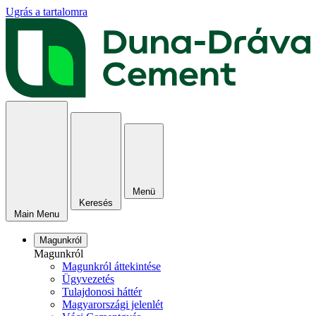
Ugrás a tartalomra
Menü
Keresés
Main Menu
Magunkról
Magunkról
Magunkról áttekintése
Ügyvezetés
Tulajdonosi háttér
Magyarországi jelenlét