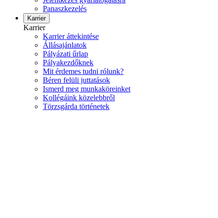
Panaszkezelés
Karrier
Karrier
Karrier áttekintése
Állásajánlatok
Pályázati űrlap
Pályakezdőknek
Mit érdemes tudni rólunk?
Béren felüli juttatások
Ismerd meg munkaköreinket
Kollégáink közelebbről
Törzsgárda történetek