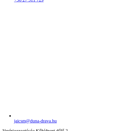
jaicsm​@duna-drava.hu
Vezérigazgatóság
Kőhídpart dűlő 2.