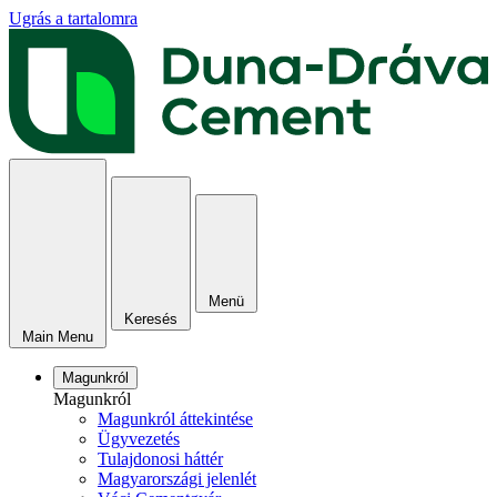
Ugrás a tartalomra
Menü
Keresés
Main Menu
Magunkról
Magunkról
Magunkról áttekintése
Ügyvezetés
Tulajdonosi háttér
Magyarországi jelenlét