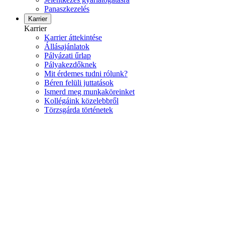
Panaszkezelés
Karrier
Karrier
Karrier áttekintése
Állásajánlatok
Pályázati űrlap
Pályakezdőknek
Mit érdemes tudni rólunk?
Béren felüli juttatások
Ismerd meg munkaköreinket
Kollégáink közelebbről
Törzsgárda történetek