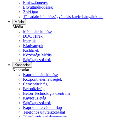
Emissziómérés
Együttműködések
Zöld ipar
Társadalmi felelősségvállalás kavicsbányáinkban
Média
Média
Média áttekintése
DDC Hírek
Interjúk
Kiadványok
Kisfilmek
Közösségi Média
Sajtókapcsolatok
Kapcsolat
Kapcsolat
Kapcsolat áttekintése
Központi elérhetőségek
Cementüzletág
Betonüzletág
Beton Technológia Centrum
Kavicsüzletág
Sajtókapcsolatok
Kapcsolatfelvételi űrlap
Telefonos ügyfélszolgálat
Jelentkezés gyárlátogatásra