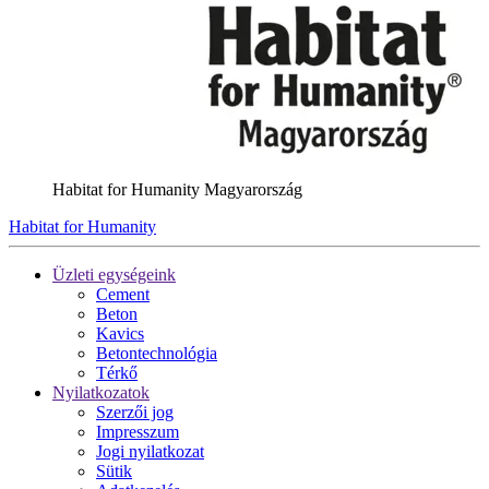
Habitat for Humanity Magyarország
Habitat for Humanity
Üzleti egységeink
Cement
Beton
Kavics
Betontechnológia
Térkő
Nyilatkozatok
Szerzői jog
Impresszum
Jogi nyilatkozat
Sütik