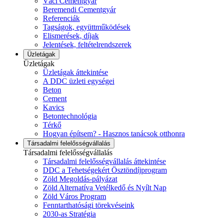
Váci Cementgyár
Beremendi Cementgyár
Referenciák
Tagságok, együttműködések
Elismerések, díjak
Jelentések, feltételrendszerek
Üzletágak
Üzletágak
Üzletágak áttekintése
A DDC üzleti egységei
Beton
Cement
Kavics
Betontechnológia
Térkő
Hogyan építsem? - Hasznos tanácsok otthonra
Társadalmi felelősségvállalás
Társadalmi felelősségvállalás
Társadalmi felelősségvállalás áttekintése
DDC a Tehetségekért Ösztöndíjprogram
Zöld Megoldás-pályázat
Zöld Alternatíva Vetélkedő és Nyílt Nap
Zöld Város Program
Fenntarthatósági törekvéseink
2030-as Stratégia