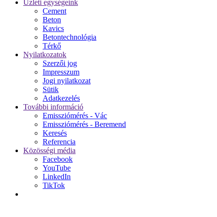
Üzleti egységeink
Cement
Beton
Kavics
Betontechnológia
Térkő
Nyilatkozatok
Szerzői jog
Impresszum
Jogi nyilatkozat
Sütik
Adatkezelés
További információ
Emissziómérés - Vác
Emissziómérés - Beremend
Keresés
Referencia
Közösségi média
Facebook
YouTube
LinkedIn
TikTok