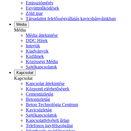
Emissziómérés
Együttműködések
Zöld ipar
Társadalmi felelősségvállalás kavicsbányáinkban
Média
Média
Média áttekintése
DDC Hírek
Interjúk
Kiadványok
Kisfilmek
Közösségi Média
Sajtókapcsolatok
Kapcsolat
Kapcsolat
Kapcsolat áttekintése
Központi elérhetőségek
Cementüzletág
Betonüzletág
Beton Technológia Centrum
Kavicsüzletág
Sajtókapcsolatok
Kapcsolatfelvételi űrlap
Telefonos ügyfélszolgálat
Jelentkezés gyárlátogatásra