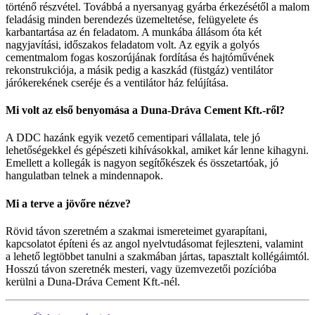
történő részvétel. Továbbá a nyersanyag gyárba érkezésétől a malom
feladásig minden berendezés üzemeltetése, felügyelete és
karbantartása az én feladatom. A munkába állásom óta két
nagyjavítási, időszakos feladatom volt. Az egyik a golyós
cementmalom fogas koszorújának fordítása és hajtóművének
rekonstrukciója, a másik pedig a kaszkád (füstgáz) ventilátor
járókerekének cseréje és a ventilátor ház felújítása.
Mi volt az első benyomása a Duna-Dráva Cement Kft.-ről?
A DDC hazánk egyik vezető cementipari vállalata, tele jó
lehetőségekkel és gépészeti kihívásokkal, amiket kár lenne kihagyni.
Emellett a kollegák is nagyon segítőkészek és összetartóak, jó
hangulatban telnek a mindennapok.
Mi a terve a jövőre nézve?
Rövid távon szeretném a szakmai ismereteimet gyarapítani,
kapcsolatot építeni és az angol nyelvtudásomat fejleszteni, valamint
a lehető legtöbbet tanulni a szakmában jártas, tapasztalt kollégáimtól.
Hosszú távon szeretnék mesteri, vagy üzemvezetői pozícióba
kerülni a Duna-Dráva Cement Kft.-nél.