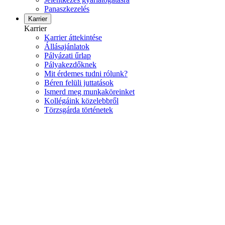
Panaszkezelés
Karrier
Karrier
Karrier áttekintése
Állásajánlatok
Pályázati űrlap
Pályakezdőknek
Mit érdemes tudni rólunk?
Béren felüli juttatások
Ismerd meg munkaköreinket
Kollégáink közelebbről
Törzsgárda történetek