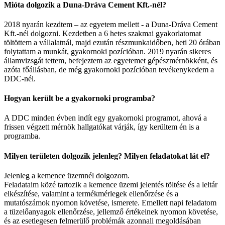
Mióta dolgozik a Duna-Dráva Cement Kft.-nél?
2018 nyarán kezdtem – az egyetem mellett - a Duna-Dráva Cement
Kft.-nél dolgozni. Kezdetben a 6 hetes szakmai gyakorlatomat
töltöttem a vállalatnál, majd ezután részmunkaidőben, heti 20 órában
folytattam a munkát, gyakornoki pozícióban. 2019 nyarán sikeres
államvizsgát tettem, befejeztem az egyetemet gépészmérnökként, és
azóta főállásban, de még gyakornoki pozícióban tevékenykedem a
DDC-nél.
Hogyan került be a gyakornoki programba?
A DDC minden évben indít egy gyakornoki programot, ahová a
frissen végzett mérnök hallgatókat várják, így kerültem én is a
programba.
Milyen területen dolgozik jelenleg? Milyen feladatokat lát el?
Jelenleg a kemence üzemnél dolgozom.
Feladataim közé tartozik a kemence üzemi jelentés töltése és a leltár
elkészítése, valamint a termékmérlegek ellenőrzése és a
mutatószámok nyomon követése, ismerete. Emellett napi feladatom
a tüzelőanyagok ellenőrzése, jellemző értékeinek nyomon követése,
és az esetlegesen felmerülő problémák azonnali megoldásában