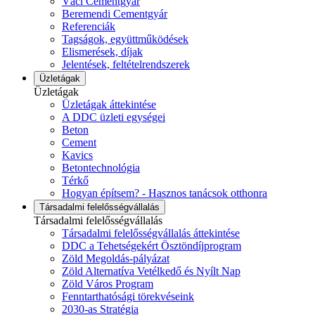
Váci Cementgyár
Beremendi Cementgyár
Referenciák
Tagságok, együttműködések
Elismerések, díjak
Jelentések, feltételrendszerek
Üzletágak
Üzletágak
Üzletágak áttekintése
A DDC üzleti egységei
Beton
Cement
Kavics
Betontechnológia
Térkő
Hogyan építsem? - Hasznos tanácsok otthonra
Társadalmi felelősségvállalás
Társadalmi felelősségvállalás
Társadalmi felelősségvállalás áttekintése
DDC a Tehetségekért Ösztöndíjprogram
Zöld Megoldás-pályázat
Zöld Alternatíva Vetélkedő és Nyílt Nap
Zöld Város Program
Fenntarthatósági törekvéseink
2030-as Stratégia