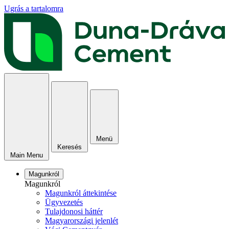
Ugrás a tartalomra
Menü
Keresés
Main Menu
Magunkról
Magunkról
Magunkról áttekintése
Ügyvezetés
Tulajdonosi háttér
Magyarországi jelenlét