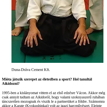
Duna-Dráva Cement Kft.
Mióta játszik szerepet az életedben a sport? Hol tanultál
Aikidozni?
1995-ben a kislányomat vittem el az első edzésre Vácon. Akkor még
csak annyit tudtam az Aikidoról, hogy valami szoknyaszerű ruhában
táncszerűen mozognak és viszik le a partnerüket a földre. Számomra
akkor a Karate (Kyokushinkai) volt az igazi harcművészet. Eleinte