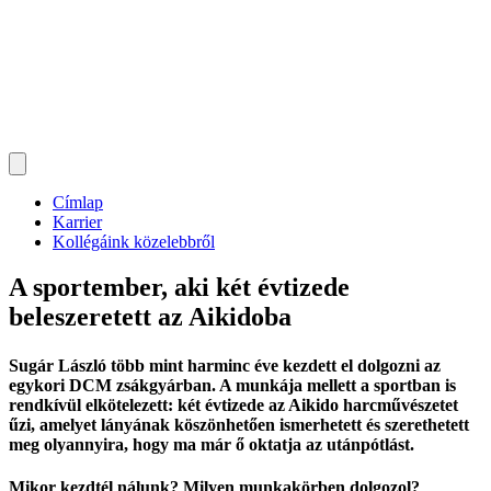
Címlap
Karrier
Kollégáink közelebbről
A sportember, aki két évtizede
beleszeretett az Aikidoba
Sugár László több mint harminc éve kezdett el dolgozni az
egykori DCM zsákgyárban. A munkája mellett a sportban is
rendkívül elkötelezett: két évtizede az Aikido harcművészetet
űzi, amelyet lányának köszönhetően ismerhetett és szerethetett
meg olyannyira, hogy ma már ő oktatja az utánpótlást.
Mikor kezdtél nálunk? Milyen munkakörben dolgozol?