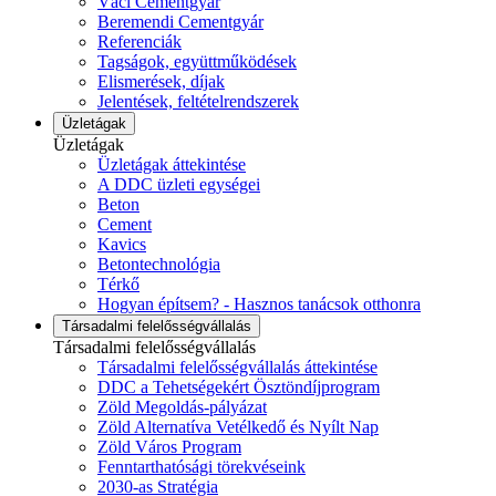
Váci Cementgyár
Beremendi Cementgyár
Referenciák
Tagságok, együttműködések
Elismerések, díjak
Jelentések, feltételrendszerek
Üzletágak
Üzletágak
Üzletágak áttekintése
A DDC üzleti egységei
Beton
Cement
Kavics
Betontechnológia
Térkő
Hogyan építsem? - Hasznos tanácsok otthonra
Társadalmi felelősségvállalás
Társadalmi felelősségvállalás
Társadalmi felelősségvállalás áttekintése
DDC a Tehetségekért Ösztöndíjprogram
Zöld Megoldás-pályázat
Zöld Alternatíva Vetélkedő és Nyílt Nap
Zöld Város Program
Fenntarthatósági törekvéseink
2030-as Stratégia