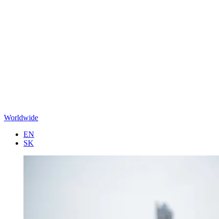
Worldwide
EN
SK