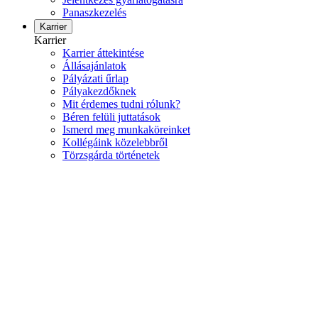
Panaszkezelés
Karrier
Karrier
Karrier áttekintése
Állásajánlatok
Pályázati űrlap
Pályakezdőknek
Mit érdemes tudni rólunk?
Béren felüli juttatások
Ismerd meg munkaköreinket
Kollégáink közelebbről
Törzsgárda történetek