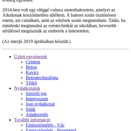
2014-ben volt egy eléggé csúnya motorbalesetem, amelyet az
Aikidonak köszönhetően túléltem. A baleset során ösztönösen
estem, azt csináltam, amit az edzések során megtanultam. Talán, ha
mindenki megtanulná az eséstechnikát az iskolában, kevesebb
sérüléssel megúsznák az emberek a baleseteket.
(Az interjú 2019 áprilisában készült.)
Üzleti egységeink
Cement
Beton
Kavics
Betontechnológia
Térkő
Nyilatkozatok
Szerzői jog
Impresszum
Jogi nyilatkozat
Sütik
Adatkezelés
További információ
Emissziómérés - Vác
Emissziómérés - Beremend