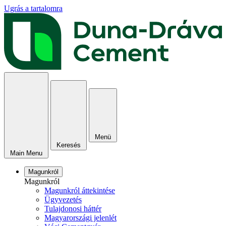
Ugrás a tartalomra
Menü
Keresés
Main Menu
Magunkról
Magunkról
Magunkról áttekintése
Ügyvezetés
Tulajdonosi háttér
Magyarországi jelenlét