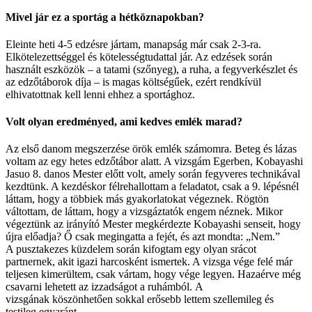
Mivel jár ez a sportág a hétköznapokban?
Eleinte heti 4-5 edzésre jártam, manapság már csak 2-3-ra.
Elkötelezettséggel és kötelességtudattal jár. Az edzések során
használt eszközök – a tatami (szőnyeg), a ruha, a fegyverkészlet és
az edzőtáborok díja – is magas költségűek, ezért rendkívül
elhivatottnak kell lenni ehhez a sportághoz.
Volt olyan eredményed, ami kedves emlék marad?
Az első danom megszerzése örök emlék számomra. Beteg és lázas
voltam az egy hetes edzőtábor alatt. A vizsgám Egerben, Kobayashi
Jasuo 8. danos Mester előtt volt, amely során fegyveres technikával
kezdtünk. A kezdéskor félrehallottam a feladatot, csak a 9. lépésnél
láttam, hogy a többiek más gyakorlatokat végeznek. Rögtön
váltottam, de láttam, hogy a vizsgáztatók engem néznek. Mikor
végeztünk az irányító Mester megkérdezte Kobayashi senseit, hogy
újra előadja? Ő csak megingatta a fejét, és azt mondta: „Nem.”
A pusztakezes küzdelem során kifogtam egy olyan srácot
partnernek, akit igazi harcosként ismertek. A vizsga vége felé már
teljesen kimerültem, csak vártam, hogy vége legyen. Hazaérve még
csavarni lehetett az izzadságot a ruhámból. A
vizsgának köszönhetően sokkal erősebb lettem szellemileg és
testileg egyaránt.