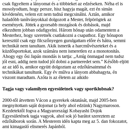
csak figyeltem a lányomat és a többieket az edzéseken. Néha el is
mosolyodtam, hogy persze, hisz hagyja magát, ezt én simán
kivédeném, velem ezt nem tudná megcsinálni. Aztán, amikor
haladóbb tanítványokkal dolgozott a Mester, felpörögtek az
események. Jöttek a gyorsabb mozgások és dobások, majd
elkezdtem jobban odafigyelni. Három hónap után odamentem a
Mesterhez, hogy szeretnék csatlakozni a csapathoz. Egy hónapon
keresztül csak egy filcszőnyegen gurulgattam előre és hátra, semmi
technikát nem tanultam. Akik ismerik a harcművészeteket és a
küzdősportokat, azok számára nem ismeretlen ez a monotonitás.
Ahogy egy ősi Japán mondás is tartja: „Amíg önmagad nem tudsz
jól esni, addig nem tudod jól dobni a partneredet sem.” Később eljött
az az idő is, amikor együtt dolgoztam az edzőtársaimmal és
technikákat tanultunk. Egy év múlva a lányom abbahagyta, én
viszont maradtam. Azóta is az életem az aikido
Tagja vagy valamilyen egyesületnek vagy sportklubnak?
2000-től átvettem Vácon a gyerekek oktatását, majd 2005-ben
megnyitottam saját dojomat (a hely ahol edzünk) Nagymaroson.
Kezdetektől fogva a Magyarországi Kobayashi Dojok
Egyesületének tagja vagyok, ahol sok jó barátot szereztem az
edzőtáborok során. A Mesterem idén kapta meg az 5. dan fokozatot,
ami kimagasló elismerés Japánból.