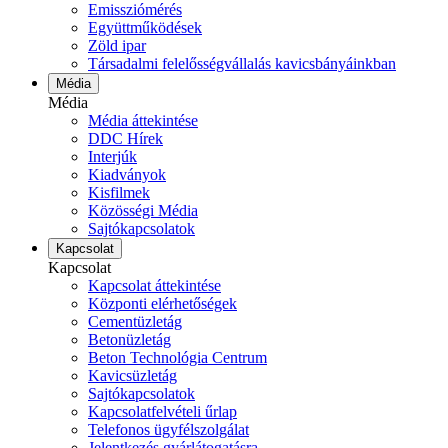
Emissziómérés
Együttműködések
Zöld ipar
Társadalmi felelősségvállalás kavicsbányáinkban
Média
Média
Média áttekintése
DDC Hírek
Interjúk
Kiadványok
Kisfilmek
Közösségi Média
Sajtókapcsolatok
Kapcsolat
Kapcsolat
Kapcsolat áttekintése
Központi elérhetőségek
Cementüzletág
Betonüzletág
Beton Technológia Centrum
Kavicsüzletág
Sajtókapcsolatok
Kapcsolatfelvételi űrlap
Telefonos ügyfélszolgálat
Jelentkezés gyárlátogatásra