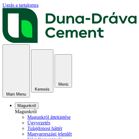
Ugrás a tartalomra
Menü
Keresés
Main Menu
Magunkról
Magunkról
Magunkról áttekintése
Ügyvezetés
Tulajdonosi háttér
Magyarországi jelenlét