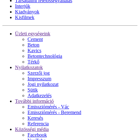
Társadalmi felelősségvállalás
Interjúk
Kiadványok
Kisfilmek
Üzleti egységeink
Cement
Beton
Kavics
Betontechnológia
Térkő
Nyilatkozatok
Szerzői jog
Impresszum
Jogi nyilatkozat
Sütik
Adatkezelés
További információ
Emissziómérés - Vác
Emissziómérés - Beremend
Keresés
Referencia
Közösségi média
Facebook