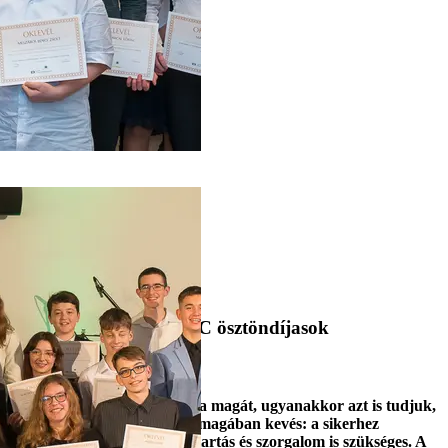
1
2
Címlap
Média
DDC Hírek
Fiatalok, sikeresek, DDC ösztöndíjasok
2024. január 30.
A tehetség korán megmutatja magát, ugyanakkor azt is tudjuk,
hogy a kivételes képesség önmagában kevés: a sikerhez
rengeteg munka, áldozat, kitartás és szorgalom is szükséges. A