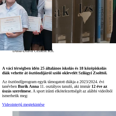
Duna-Dráva Cement Kft.
A váci térségben idén 25 általános iskolás és 18 középiskolás
diák vehette át ösztöndíjáról szóló oklevelét Szilágyi Zsolttól.
Az ösztöndíjprogram egyik támogatott diákja a 2023/2024. évi
tanévben
Burik Anna
11. osztályos tanuló, aki immár
12 éve az
úszás szerelmese
. A sport iránti elkötelezettségét az alábbi videóból
ismerhetik meg:
Videointerjú megtekintése