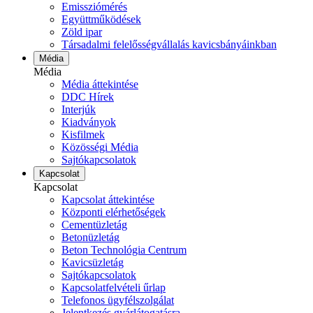
Emissziómérés
Együttműködések
Zöld ipar
Társadalmi felelősségvállalás kavicsbányáinkban
Média
Média
Média áttekintése
DDC Hírek
Interjúk
Kiadványok
Kisfilmek
Közösségi Média
Sajtókapcsolatok
Kapcsolat
Kapcsolat
Kapcsolat áttekintése
Központi elérhetőségek
Cementüzletág
Betonüzletág
Beton Technológia Centrum
Kavicsüzletág
Sajtókapcsolatok
Kapcsolatfelvételi űrlap
Telefonos ügyfélszolgálat
Jelentkezés gyárlátogatásra