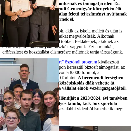
DDC ezért tartja kiemelten fontosnak és támogatja idén 15.
alkalommal azokat a Beremendi Cementgyár környékén élő
diákokat, akik már fiatalon átlag feletti teljesítményt nyújtanak
és kimagasló eredményeket érnek el.
Ifjú zenészek, sportolók, tudósok, akik az iskola mellett és után is
tovább „dolgoznak”, hogy álmaikat megvalósítsák. Alkotnak,
edzenek, tanulnak – az átlagnál többet. Példaképek, akiknek az
eredményeire mindannyian büszkék vagyunk. Ezt a munkát,
erőfeszítést és hozzáállást elismerésre méltónak tartja társaságunk.
A
„Duna-Dráva a Tehetségekért” ösztöndíjprogram
kiválasztott
diákjainak vállalatunk 10 hónapon keresztül biztosít támogatást; az
általános iskolások számára havonta 8.000 forintot, a
középiskolások számára 10.000 forintot.
A beremendi térségben
idén 34 általános iskolás és 7 középiskolás diák vehette át
ösztöndíjáról szóló oklevelét a vállalat elnök-vezérigazgatójától.
Az ösztöndíjprogram
arany különdíját a 2023/2024. évi tanévben
Fromberger Dorka 12. osztályos tanuló, kick-box sportoló
kapta
, akinek álmait és terveit az alábbi videóból ismerhetik meg:
Videointerjú megtekintése