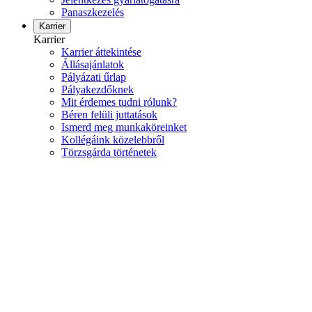
Panaszkezelés
Karrier
Karrier
Karrier áttekintése
Állásajánlatok
Pályázati űrlap
Pályakezdőknek
Mit érdemes tudni rólunk?
Béren felüli juttatások
Ismerd meg munkaköreinket
Kollégáink közelebbről
Törzsgárda történetek