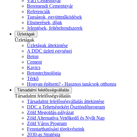
Váci Cementgyár
Beremendi Cementgyár
Referenciák
Tagságok, együttműködések
Elismerések, díjak
Jelentések, feltételrendszerek
Üzletágak
Üzletágak
Üzletágak áttekintése
A DDC üzleti egységei
Beton
Cement
Kavics
Betontechnológia
Térkő
Hogyan építsem? - Hasznos tanácsok otthonra
Társadalmi felelősségvállalás
Társadalmi felelősségvállalás
Társadalmi felelősségvállalás áttekintése
DDC a Tehetségekért Ösztöndíjprogram
Zöld Megoldás-pályázat
Zöld Alternatíva Vetélkedő és Nyílt Nap
Zöld Város Program
Fenntarthatósági törekvéseink
2030-as Stratégia