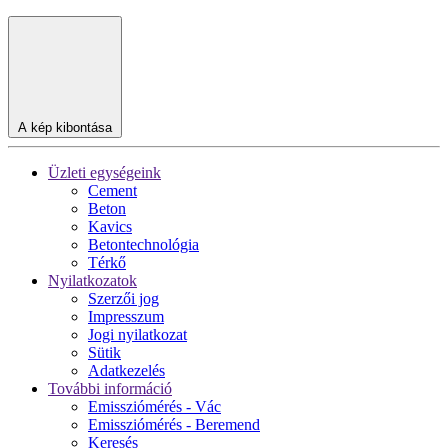
A kép kibontása
Üzleti egységeink
Cement
Beton
Kavics
Betontechnológia
Térkő
Nyilatkozatok
Szerzői jog
Impresszum
Jogi nyilatkozat
Sütik
Adatkezelés
További információ
Emissziómérés - Vác
Emissziómérés - Beremend
Keresés