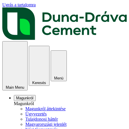
Ugrás a tartalomra
Menü
Keresés
Main Menu
Magunkról
Magunkról
Magunkról áttekintése
Ügyvezetés
Tulajdonosi háttér
Magyarországi jelenlét