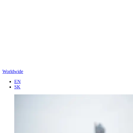
Worldwide
EN
SK