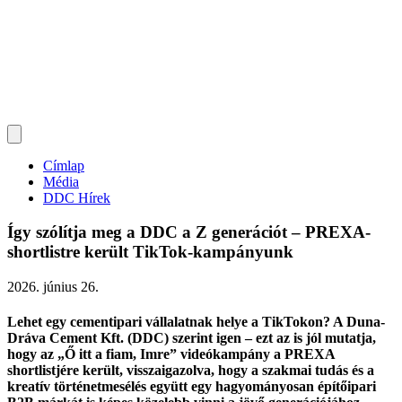
Címlap
Média
DDC Hírek
Így szólítja meg a DDC a Z generációt – PREXA-
shortlistre került TikTok-kampányunk
2026. június 26.
Lehet egy cementipari vállalatnak helye a TikTokon? A Duna-
Dráva Cement Kft. (DDC) szerint igen – ezt az is jól mutatja,
hogy az „Ő itt a fiam, Imre” videókampány a PREXA
shortlistjére került, visszaigazolva, hogy a szakmai tudás és a
kreatív történetmesélés együtt egy hagyományosan építőipari