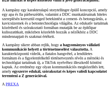
B2B márkát is képes közelebb vinni a jövő generációjához.
A kampány egy karakteralapú storytellingre épülő koncepció, amely
egy apa és fia párbeszédén, valamint a DDC munkatársainak hiteles
szereplésén keresztül enged betekintést a cement- és betongyártás, a
kavicsüzemek és a betontechnológia világába. Az edukatív tartalmak
közérthető és szórakoztató formában mutatják be az építőipar
kulisszatitkait, miközben közelebb hozzák a nézőkhöz a DDC
mindennapjait és szakmai értékeit.
A kampány sikere abban rejlik, hogy
a hagyományos vállalati
kommunikáció helyett a történetmesélést választotta.
A
karakterközpontú videók, a fiatalos hangvétel, a lendületes
formátum és a figyelemfelkeltő történetvezetés révén a mérnöki és
technológiai tartalmak új, a TikTok nyelvéhez illeszkedő köntöst
kaptak. Az eredmény egy olyan kommunikációs megközelítés lett,
amely
egyszerre edukál, szórakoztat és képes valódi kapcsolatot
teremteni a Z generációval.
A
PREXA