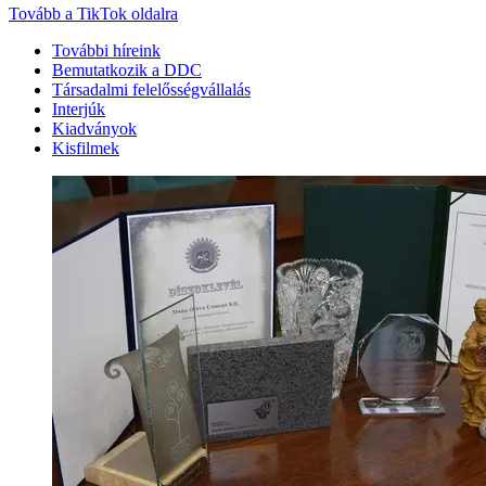
Tovább a TikTok oldalra
További híreink
Bemutatkozik a DDC
Társadalmi felelősségvállalás
Interjúk
Kiadványok
Kisfilmek