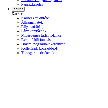
Panaszkezelés
Karrier
Karrier
Karrier áttekintése
Állásajánlatok
Pályázati űrlap
Pályakezdőknek
Mit érdemes tudni rólunk?
Béren felüli juttatások
Ismerd meg munkaköreinket
Kollégáink közelebbről
Törzsgárda történetek