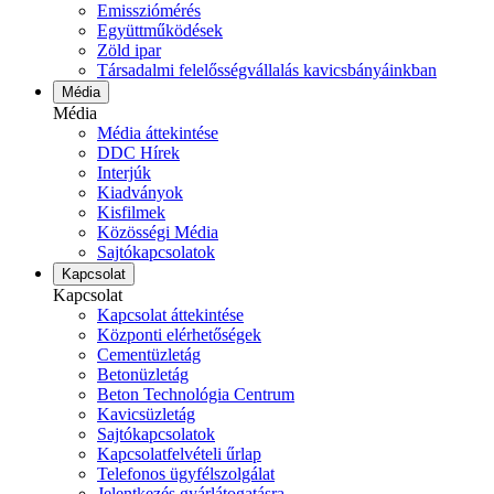
Emissziómérés
Együttműködések
Zöld ipar
Társadalmi felelősségvállalás kavicsbányáinkban
Média
Média
Média áttekintése
DDC Hírek
Interjúk
Kiadványok
Kisfilmek
Közösségi Média
Sajtókapcsolatok
Kapcsolat
Kapcsolat
Kapcsolat áttekintése
Központi elérhetőségek
Cementüzletág
Betonüzletág
Beton Technológia Centrum
Kavicsüzletág
Sajtókapcsolatok
Kapcsolatfelvételi űrlap
Telefonos ügyfélszolgálat
Jelentkezés gyárlátogatásra