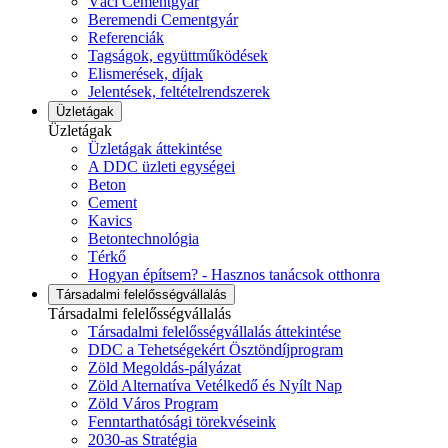
Váci Cementgyár
Beremendi Cementgyár
Referenciák
Tagságok, együttműködések
Elismerések, díjak
Jelentések, feltételrendszerek
Üzletágak
Üzletágak
Üzletágak áttekintése
A DDC üzleti egységei
Beton
Cement
Kavics
Betontechnológia
Térkő
Hogyan építsem? - Hasznos tanácsok otthonra
Társadalmi felelősségvállalás
Társadalmi felelősségvállalás
Társadalmi felelősségvállalás áttekintése
DDC a Tehetségekért Ösztöndíjprogram
Zöld Megoldás-pályázat
Zöld Alternatíva Vetélkedő és Nyílt Nap
Zöld Város Program
Fenntarthatósági törekvéseink
2030-as Stratégia