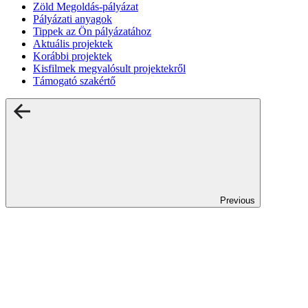
Zöld Megoldás-pályázat
Pályázati anyagok
Tippek az Ön pályázatához
Aktuális projektek
Korábbi projektek
Kisfilmek megvalósult projektekről
Támogató szakértő
Previous