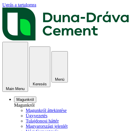
Ugrás a tartalomra
Menü
Keresés
Main Menu
Magunkról
Magunkról
Magunkról áttekintése
Ügyvezetés
Tulajdonosi háttér
Magyarországi jelenlét