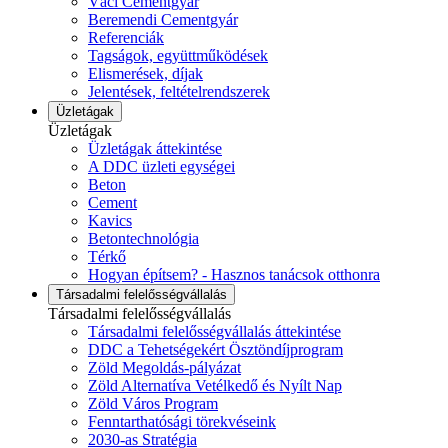
Váci Cementgyár
Beremendi Cementgyár
Referenciák
Tagságok, együttműködések
Elismerések, díjak
Jelentések, feltételrendszerek
Üzletágak
Üzletágak
Üzletágak áttekintése
A DDC üzleti egységei
Beton
Cement
Kavics
Betontechnológia
Térkő
Hogyan építsem? - Hasznos tanácsok otthonra
Társadalmi felelősségvállalás
Társadalmi felelősségvállalás
Társadalmi felelősségvállalás áttekintése
DDC a Tehetségekért Ösztöndíjprogram
Zöld Megoldás-pályázat
Zöld Alternatíva Vetélkedő és Nyílt Nap
Zöld Város Program
Fenntarthatósági törekvéseink
2030-as Stratégia