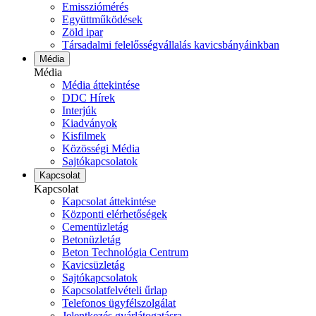
Emissziómérés
Együttműködések
Zöld ipar
Társadalmi felelősségvállalás kavicsbányáinkban
Média
Média
Média áttekintése
DDC Hírek
Interjúk
Kiadványok
Kisfilmek
Közösségi Média
Sajtókapcsolatok
Kapcsolat
Kapcsolat
Kapcsolat áttekintése
Központi elérhetőségek
Cementüzletág
Betonüzletág
Beton Technológia Centrum
Kavicsüzletág
Sajtókapcsolatok
Kapcsolatfelvételi űrlap
Telefonos ügyfélszolgálat
Jelentkezés gyárlátogatásra