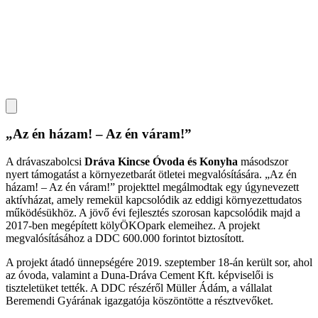
„Az én házam! – Az én váram!”
A drávaszabolcsi
Dráva Kincse Óvoda és Konyha
másodszor
nyert támogatást a környezetbarát ötletei megvalósítására. „Az én
házam! – Az én váram!” projekttel megálmodtak egy úgynevezett
aktívházat, amely remekül kapcsolódik az eddigi környezettudatos
működésükhöz. A jövő évi fejlesztés szorosan kapcsolódik majd a
2017-ben megépített kölyÖKOpark elemeihez. A projekt
megvalósításához a DDC 600.000 forintot biztosított.
A projekt átadó ünnepségére 2019. szeptember 18-án került sor, ahol
az óvoda, valamint a Duna-Dráva Cement Kft. képviselői is
tiszteletüket tették. A DDC részéről Müller Ádám, a vállalat
Beremendi Gyárának igazgatója köszöntötte a résztvevőket.