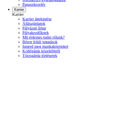
Panaszkezelés
Karrier
Karrier
Karrier áttekintése
Állásajánlatok
Pályázati űrlap
Pályakezdőknek
Mit érdemes tudni rólunk?
Béren felüli juttatások
Ismerd meg munkaköreinket
Kollégáink közelebbről
Törzsgárda történetek