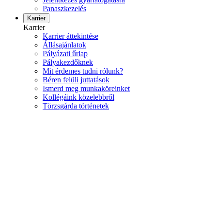
Panaszkezelés
Karrier
Karrier
Karrier áttekintése
Állásajánlatok
Pályázati űrlap
Pályakezdőknek
Mit érdemes tudni rólunk?
Béren felüli juttatások
Ismerd meg munkaköreinket
Kollégáink közelebbről
Törzsgárda történetek