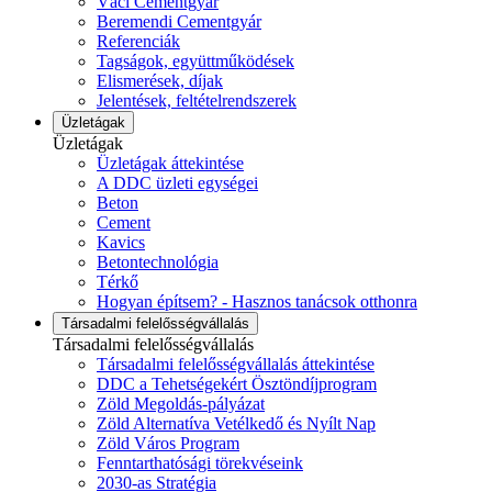
Váci Cementgyár
Beremendi Cementgyár
Referenciák
Tagságok, együttműködések
Elismerések, díjak
Jelentések, feltételrendszerek
Üzletágak
Üzletágak
Üzletágak áttekintése
A DDC üzleti egységei
Beton
Cement
Kavics
Betontechnológia
Térkő
Hogyan építsem? - Hasznos tanácsok otthonra
Társadalmi felelősségvállalás
Társadalmi felelősségvállalás
Társadalmi felelősségvállalás áttekintése
DDC a Tehetségekért Ösztöndíjprogram
Zöld Megoldás-pályázat
Zöld Alternatíva Vetélkedő és Nyílt Nap
Zöld Város Program
Fenntarthatósági törekvéseink
2030-as Stratégia