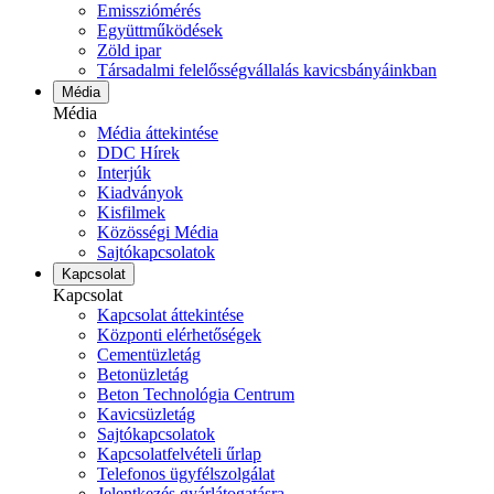
Emissziómérés
Együttműködések
Zöld ipar
Társadalmi felelősségvállalás kavicsbányáinkban
Média
Média
Média áttekintése
DDC Hírek
Interjúk
Kiadványok
Kisfilmek
Közösségi Média
Sajtókapcsolatok
Kapcsolat
Kapcsolat
Kapcsolat áttekintése
Központi elérhetőségek
Cementüzletág
Betonüzletág
Beton Technológia Centrum
Kavicsüzletág
Sajtókapcsolatok
Kapcsolatfelvételi űrlap
Telefonos ügyfélszolgálat
Jelentkezés gyárlátogatásra