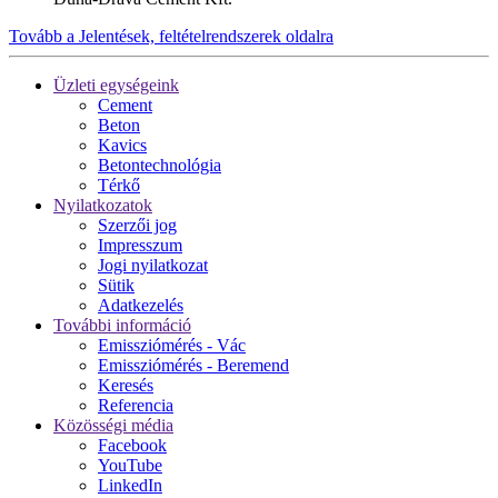
Tovább a Jelentések, feltételrendszerek oldalra
Üzleti egységeink
Cement
Beton
Kavics
Betontechnológia
Térkő
Nyilatkozatok
Szerzői jog
Impresszum
Jogi nyilatkozat
Sütik
Adatkezelés
További információ
Emissziómérés - Vác
Emissziómérés - Beremend
Keresés
Referencia
Közösségi média
Facebook
YouTube
LinkedIn