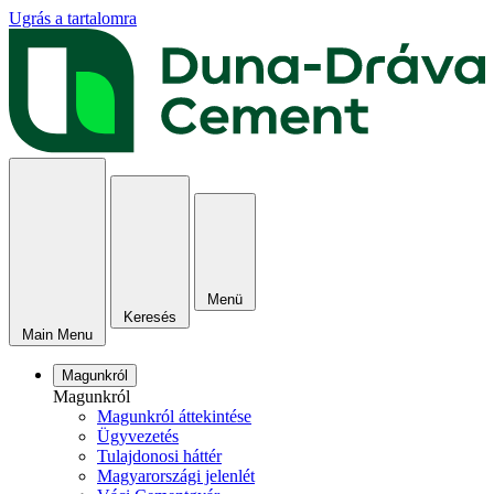
Ugrás a tartalomra
Menü
Keresés
Main Menu
Magunkról
Magunkról
Magunkról áttekintése
Ügyvezetés
Tulajdonosi háttér
Magyarországi jelenlét