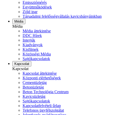
Emissziómérés
Együttműködések
Zöld ipar
Társadalmi felelősségvállalás kavicsbányáinkban
Média
Média
Média áttekintése
DDC Hírek
Interjúk
Kiadványok
Kisfilmek
Közösségi Média
Sajtókapcsolatok
Kapcsolat
Kapcsolat
Kapcsolat áttekintése
Központi elérhetőségek
Cementüzletág
Betonüzletág
Beton Technológia Centrum
Kavicsüzletág
Sajtókapcsolatok
Kapcsolatfelvételi űrlap
Telefonos ügyfélszolgálat
Jelentkezés gyárlátogatásra