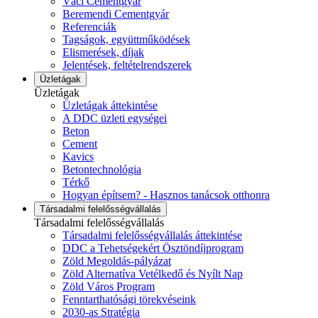
Váci Cementgyár
Beremendi Cementgyár
Referenciák
Tagságok, együttműködések
Elismerések, díjak
Jelentések, feltételrendszerek
Üzletágak
Üzletágak
Üzletágak áttekintése
A DDC üzleti egységei
Beton
Cement
Kavics
Betontechnológia
Térkő
Hogyan építsem? - Hasznos tanácsok otthonra
Társadalmi felelősségvállalás
Társadalmi felelősségvállalás
Társadalmi felelősségvállalás áttekintése
DDC a Tehetségekért Ösztöndíjprogram
Zöld Megoldás-pályázat
Zöld Alternatíva Vetélkedő és Nyílt Nap
Zöld Város Program
Fenntarthatósági törekvéseink
2030-as Stratégia