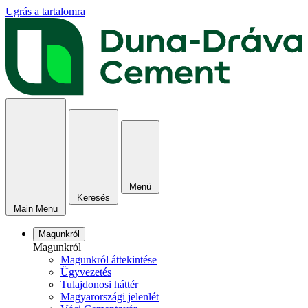
Ugrás a tartalomra
Menü
Keresés
Main Menu
Magunkról
Magunkról
Magunkról áttekintése
Ügyvezetés
Tulajdonosi háttér
Magyarországi jelenlét