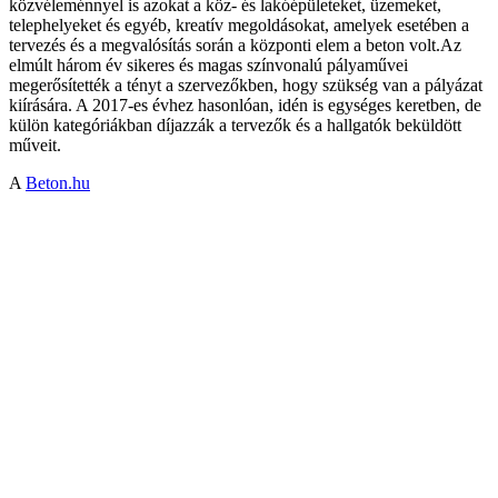
közvéleménnyel is azokat a köz- és lakóépületeket, üzemeket,
telephelyeket és egyéb, kreatív megoldásokat, amelyek esetében a
tervezés és a megvalósítás során a központi elem a beton volt.Az
elmúlt három év sikeres és magas színvonalú pályaművei
megerősítették a tényt a szervezőkben, hogy szükség van a pályázat
kiírására. A 2017-es évhez hasonlóan, idén is egységes keretben, de
külön kategóriákban díjazzák a tervezők és a hallgatók beküldött
műveit.
A
Beton.hu