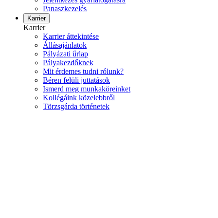
Panaszkezelés
Karrier
Karrier
Karrier áttekintése
Állásajánlatok
Pályázati űrlap
Pályakezdőknek
Mit érdemes tudni rólunk?
Béren felüli juttatások
Ismerd meg munkaköreinket
Kollégáink közelebbről
Törzsgárda történetek