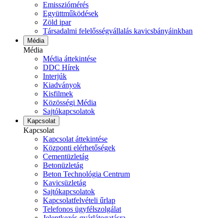
Emissziómérés
Együttműködések
Zöld ipar
Társadalmi felelősségvállalás kavicsbányáinkban
Média
Média
Média áttekintése
DDC Hírek
Interjúk
Kiadványok
Kisfilmek
Közösségi Média
Sajtókapcsolatok
Kapcsolat
Kapcsolat
Kapcsolat áttekintése
Központi elérhetőségek
Cementüzletág
Betonüzletág
Beton Technológia Centrum
Kavicsüzletág
Sajtókapcsolatok
Kapcsolatfelvételi űrlap
Telefonos ügyfélszolgálat
Jelentkezés gyárlátogatásra