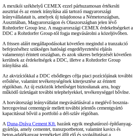
A mexikói székhelyű CEMEX ezzel párhuzamosan értékesíti
ausztriai és az ennek irányítása alá tartozó magyarországi
leányvállalatait is, amelyek új tulajdonosa a Németországban,
Ausztriában, Magyarországon és Olaszországban jelen lévő
Rohrdorfer Group lesz. A magyarországi CEMEX érdekeltségeket a
DDC a Rohrdorfer Group-tól fogja megvásárolni a közeljövőben.
A frissen aláírt megállapodásokat követően megindul a tranzakció
befejezéséhez szükséges hatósági engedélyeztetési eljárás
valamennyi érintett országban, és azok sikeres befejezését követően
kerülnek az érdekeltségek a DDC, illetve a Rohrdorfer Group
irányítása alá.
Az akvizíciókkal a DDC elsődleges célja piaci pozíciójának további
erősítése, valamint tevékenységének kiterjesztése az érintett
régiókban. Az új eszközök lehetőséget biztosítanak arra, hogy
működő üzletágait további telephelyekkel, tevékenységgel bővítse.
A horvátországi leányvállalat megvásárlásával a meglévő bosznia-
hercegovinai cementgyár mellett további jelentős cementgyártó
kapacitással bővül a portfolió a dél-szláv régióban.
A
Duna-Dráva Cement Kft.
hazánk egyik meghatározó építőanyag-
gyártója, amely cementet, transzportbetont, valamint kavics és
beton-adalékanyag termékeket állít elő és szolgáltatásai a