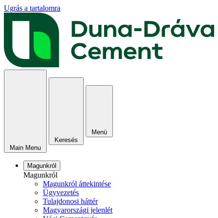
Ugrás a tartalomra
Menü
Keresés
Main Menu
Magunkról
Magunkról
Magunkról áttekintése
Ügyvezetés
Tulajdonosi háttér
Magyarországi jelenlét