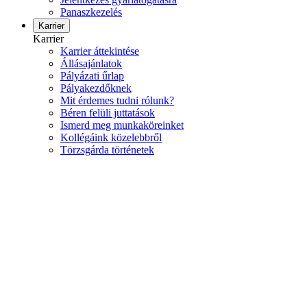
Panaszkezelés
Karrier
Karrier
Karrier áttekintése
Állásajánlatok
Pályázati űrlap
Pályakezdőknek
Mit érdemes tudni rólunk?
Béren felüli juttatások
Ismerd meg munkaköreinket
Kollégáink közelebbről
Törzsgárda történetek