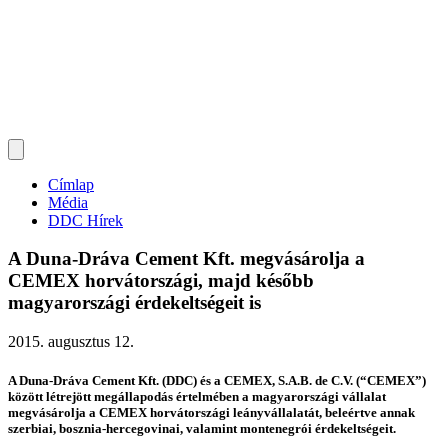
Címlap
Média
DDC Hírek
A Duna-Dráva Cement Kft. megvásárolja a
CEMEX horvátországi, majd később
magyarországi érdekeltségeit is
2015. augusztus 12.
A Duna-Dráva Cement Kft. (DDC) és a CEMEX, S.A.B. de C.V. (“CEMEX”)
között létrejött megállapodás értelmében a magyarországi vállalat
megvásárolja a CEMEX horvátországi leányvállalatát, beleértve annak
szerbiai, bosznia-hercegovinai, valamint montenegrói érdekeltségeit.