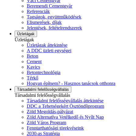
Váci Cementgyár
Beremendi Cementgyár
Referenciák
Tagságok, együttműködések
Elismerések, díjak
Jelentések, feltételrendszerek
Üzletágak
Üzletágak
Üzletágak áttekintése
A DDC üzleti egységei
Beton
Cement
Kavics
Betontechnológia
Térkő
Hogyan építsem? - Hasznos tanácsok otthonra
Társadalmi felelősségvállalás
Társadalmi felelősségvállalás
Társadalmi felelősségvállalás áttekintése
DDC a Tehetségekért Ösztöndíjprogram
Zöld Megoldás-pályázat
Zöld Alternatíva Vetélkedő és Nyílt Nap
Zöld Város Program
Fenntarthatósági törekvéseink
2030-as Stratégia