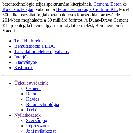
betontechnológia teljes spektrumára kiterjednek.
Cement
,
Beton
és
Kavics üzletágai
, valamint a
Beton Technológia Centrum Kft.
közel
500 alkalmazottat foglalkoztatnak, éves konszolidált árbevétele
2014-ben meghaladta a 39 milliárd forintot. A Duna-Dráva Cement
Kft. jelenleg két cementgyárban folytat termelést, Beremenden és
Vácott.
További híreink
Bemutatkozik a DDC
Társadalmi felelősségvállalás
Interjúk
Kiadványok
Kisfilmek
Üzleti egységeink
Cement
Beton
Kavics
Betontechnológia
Térkő
Nyilatkozatok
Szerzői jog
Impresszum
Jogi nyilatkozat