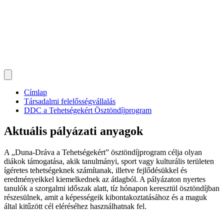
Címlap
Társadalmi felelősségvállalás
DDC a Tehetségekért Ösztöndíjprogram
Aktuális pályázati anyagok
A „Duna-Dráva a Tehetségekért” ösztöndíjprogram célja olyan
diákok támogatása, akik tanulmányi, sport vagy kulturális területen
ígéretes tehetségeknek számítanak, illetve fejlődésükkel és
eredményeikkel kiemelkednek az átlagból. A pályázaton nyertes
tanulók a szorgalmi időszak alatt, tíz hónapon keresztül ösztöndíjban
részesülnek, amit a képességeik kibontakoztatásához és a maguk
által kitűzött cél eléréséhez használhatnak fel.