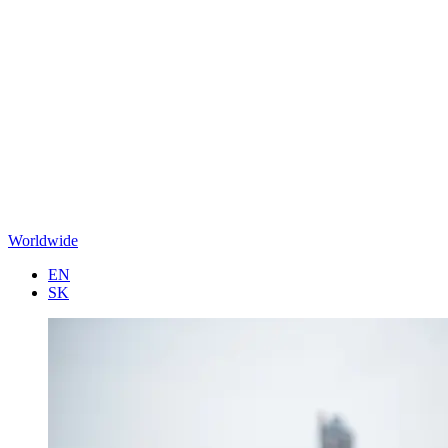
Worldwide
EN
SK