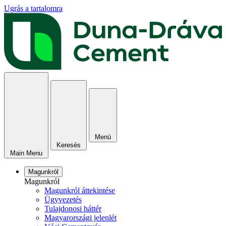
Ugrás a tartalomra
Menü
Keresés
Main Menu
Magunkról
Magunkról
Magunkról áttekintése
Ügyvezetés
Tulajdonosi háttér
Magyarországi jelenlét