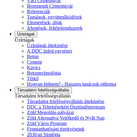
Váci Cementgyár
Beremendi Cementgyár
Referenciák
Tagságok, együttműködések
Elismerések, díjak
Jelentések, feltételrendszerek
Üzletágak
Üzletágak
Üzletágak áttekintése
A DDC üzleti egységei
Beton
Cement
Kavics
Betontechnológia
Térkő
Hogyan építsem? - Hasznos tanácsok otthonra
Társadalmi felelősségvállalás
Társadalmi felelősségvállalás
Társadalmi felelősségvállalás áttekintése
DDC a Tehetségekért Ösztöndíjprogram
Zöld Megoldás-pályázat
Zöld Alternatíva Vetélkedő és Nyílt Nap
Zöld Város Program
Fenntarthatósági törekvéseink
2030-as Stratégia