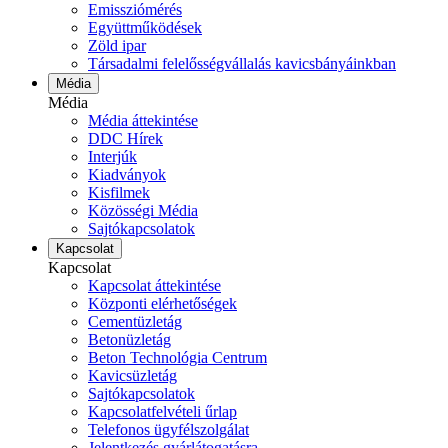
Emissziómérés
Együttműködések
Zöld ipar
Társadalmi felelősségvállalás kavicsbányáinkban
Média
Média
Média áttekintése
DDC Hírek
Interjúk
Kiadványok
Kisfilmek
Közösségi Média
Sajtókapcsolatok
Kapcsolat
Kapcsolat
Kapcsolat áttekintése
Központi elérhetőségek
Cementüzletág
Betonüzletág
Beton Technológia Centrum
Kavicsüzletág
Sajtókapcsolatok
Kapcsolatfelvételi űrlap
Telefonos ügyfélszolgálat
Jelentkezés gyárlátogatásra