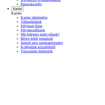
Panaszkezelés
Karrier
Karrier
Karrier áttekintése
Állásajánlatok
Pályázati űrlap
Pályakezdőknek
Mit érdemes tudni rólunk?
Béren felüli juttatások
Ismerd meg munkaköreinket
Kollégáink közelebbről
Törzsgárda történetek