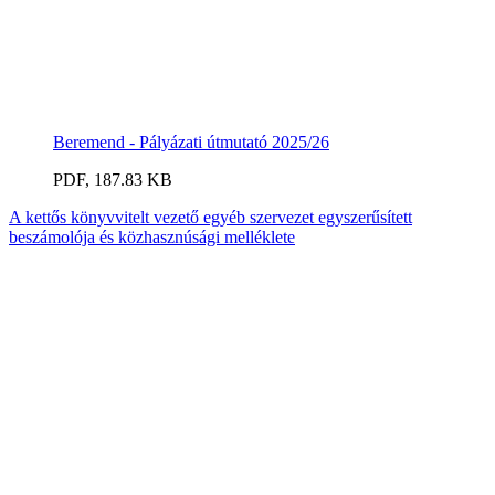
Beremend - Pályázati útmutató 2025/26
PDF, 187.83 KB
A kettős könyvvitelt vezető egyéb szervezet egyszerűsített
beszámolója és közhasznúsági melléklete