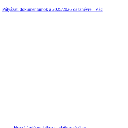
Pályázati dokumentumok a 2025/2026-ös tanévre - Vác
Hozzájáruló nyilatkozat adatkezeléséhez