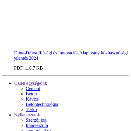
Duna-Dráva Ifjúsági és Innovációs Alapítvány közhasznúsági
jelentés 2024
PDF, 118.7 KB
Üzleti egységeink
Cement
Beton
Kavics
Betontechnológia
Térkő
Nyilatkozatok
Szerzői jog
Impresszum
Jogi nyilatkozat