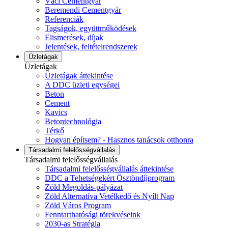
Váci Cementgyár
Beremendi Cementgyár
Referenciák
Tagságok, együttműködések
Elismerések, díjak
Jelentések, feltételrendszerek
Üzletágak
Üzletágak
Üzletágak áttekintése
A DDC üzleti egységei
Beton
Cement
Kavics
Betontechnológia
Térkő
Hogyan építsem? - Hasznos tanácsok otthonra
Társadalmi felelősségvállalás
Társadalmi felelősségvállalás
Társadalmi felelősségvállalás áttekintése
DDC a Tehetségekért Ösztöndíjprogram
Zöld Megoldás-pályázat
Zöld Alternatíva Vetélkedő és Nyílt Nap
Zöld Város Program
Fenntarthatósági törekvéseink
2030-as Stratégia