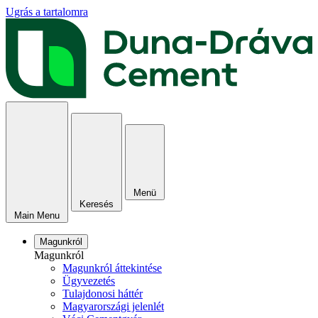
Ugrás a tartalomra
Menü
Keresés
Main Menu
Magunkról
Magunkról
Magunkról áttekintése
Ügyvezetés
Tulajdonosi háttér
Magyarországi jelenlét