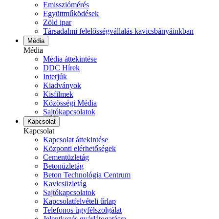
Emissziómérés
Együttműködések
Zöld ipar
Társadalmi felelősségvállalás kavicsbányáinkban
Média
Média
Média áttekintése
DDC Hírek
Interjúk
Kiadványok
Kisfilmek
Közösségi Média
Sajtókapcsolatok
Kapcsolat
Kapcsolat
Kapcsolat áttekintése
Központi elérhetőségek
Cementüzletág
Betonüzletág
Beton Technológia Centrum
Kavicsüzletág
Sajtókapcsolatok
Kapcsolatfelvételi űrlap
Telefonos ügyfélszolgálat
Jelentkezés gyárlátogatásra