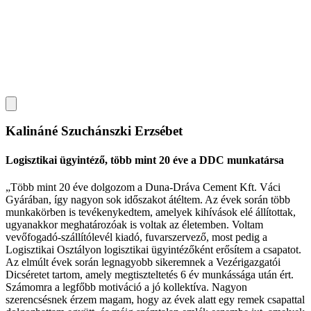
Kalináné Szuchánszki Erzsébet
Logisztikai ügyintéző, több mint 20 éve a DDC munkatársa
„Több mint 20 éve dolgozom a Duna-Dráva Cement Kft. Váci
Gyárában, így nagyon sok időszakot átéltem. Az évek során több
munkakörben is tevékenykedtem, amelyek kihívások elé állítottak,
ugyanakkor meghatározóak is voltak az életemben. Voltam
vevőfogadó-szállítólevél kiadó, fuvarszervező, most pedig a
Logisztikai Osztályon logisztikai ügyintézőként erősítem a csapatot.
Az elmúlt évek során legnagyobb sikeremnek a Vezérigazgatói
Dicséretet tartom, amely megtiszteltetés 6 év munkássága után ért.
Számomra a legfőbb motiváció a jó kollektíva. Nagyon
szerencsésnek érzem magam, hogy az évek alatt egy remek csapattal