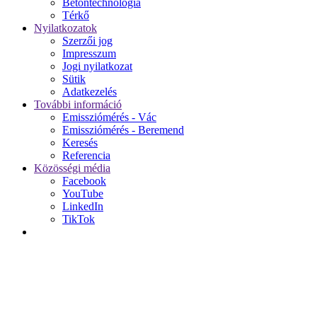
Betontechnológia
Térkő
Nyilatkozatok
Szerzői jog
Impresszum
Jogi nyilatkozat
Sütik
Adatkezelés
További információ
Emissziómérés - Vác
Emissziómérés - Beremend
Keresés
Referencia
Közösségi média
Facebook
YouTube
LinkedIn
TikTok