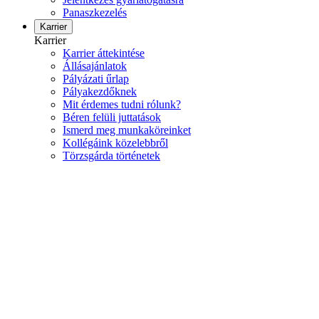
Panaszkezelés
Karrier
Karrier
Karrier áttekintése
Állásajánlatok
Pályázati űrlap
Pályakezdőknek
Mit érdemes tudni rólunk?
Béren felüli juttatások
Ismerd meg munkaköreinket
Kollégáink közelebbről
Törzsgárda történetek