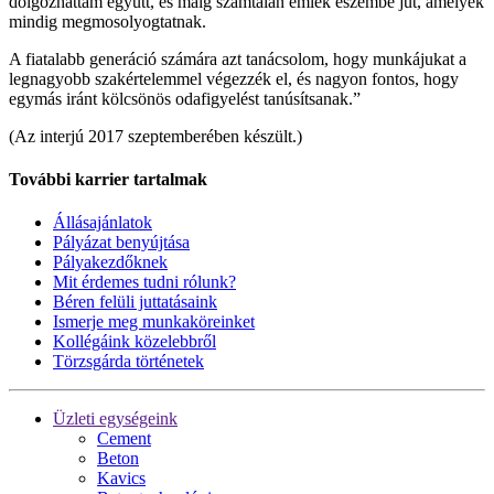
dolgozhattam együtt, és máig számtalan emlék eszembe jut, amelyek
mindig megmosolyogtatnak.
A fiatalabb generáció számára azt tanácsolom, hogy munkájukat a
legnagyobb szakértelemmel végezzék el, és nagyon fontos, hogy
egymás iránt kölcsönös odafigyelést tanúsítsanak.”
(Az interjú 2017 szeptemberében készült.)
További karrier tartalmak
Állásajánlatok
Pályázat benyújtása
Pályakezdőknek
Mit érdemes tudni rólunk?
Béren felüli juttatásaink
Ismerje meg munkaköreinket
Kollégáink közelebbről
Törzsgárda történetek
Üzleti egységeink
Cement
Beton
Kavics