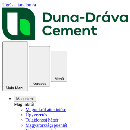
Ugrás a tartalomra
Menü
Keresés
Main Menu
Magunkról
Magunkról
Magunkról áttekintése
Ügyvezetés
Tulajdonosi háttér
Magyarországi jelenlét