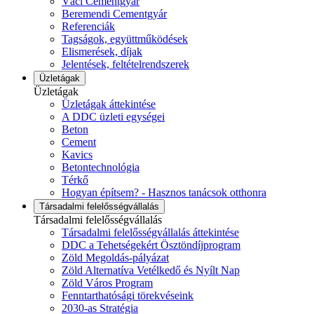
Váci Cementgyár
Beremendi Cementgyár
Referenciák
Tagságok, együttműködések
Elismerések, díjak
Jelentések, feltételrendszerek
Üzletágak
Üzletágak
Üzletágak áttekintése
A DDC üzleti egységei
Beton
Cement
Kavics
Betontechnológia
Térkő
Hogyan építsem? - Hasznos tanácsok otthonra
Társadalmi felelősségvállalás
Társadalmi felelősségvállalás
Társadalmi felelősségvállalás áttekintése
DDC a Tehetségekért Ösztöndíjprogram
Zöld Megoldás-pályázat
Zöld Alternatíva Vetélkedő és Nyílt Nap
Zöld Város Program
Fenntarthatósági törekvéseink
2030-as Stratégia