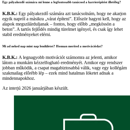
Egy pályakezdő számára mi lenne a legfontosabb tanácsod a karrierépítést illetőleg?
K.B.K.:
Egy pályakezdő számára azt tanácsolnám, hogy ne akarjon
egyik napról a másikra „várat építeni”. Először hagyni kell, hogy az
alapok megszilárduljanak – fontos, hogy előbb „megkössön a
beton”. A tartós fejlődés mindig türelmet igényel, és csak így lehet
stabil eredményeket elérni.
Mi ad neked nap mint nap lendületet? Honnan meríted a motivációdat?
K.B.K.:
A legnagyobb motivációt számomra az jelenti, amikor
látom a munkám kézzelfogható eredményét. Amikor egy rendszer
jobban működik, a csapat magabiztosabbá válik, vagy egy kollégám
szakmailag előrébb lép – ezek mind hatalmas löketet adnak a
mindennapokhoz.
Az interjú 2026 januárjában készült.