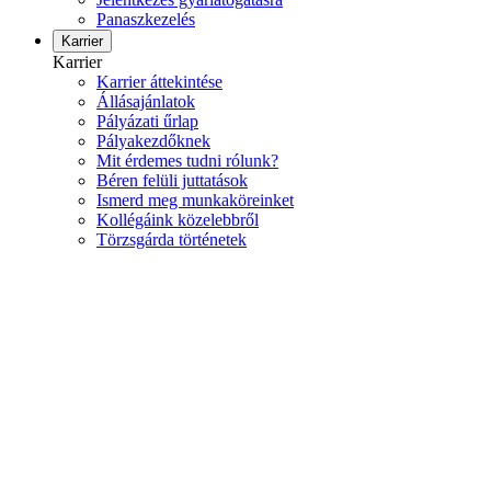
Panaszkezelés
Karrier
Karrier
Karrier áttekintése
Állásajánlatok
Pályázati űrlap
Pályakezdőknek
Mit érdemes tudni rólunk?
Béren felüli juttatások
Ismerd meg munkaköreinket
Kollégáink közelebbről
Törzsgárda történetek