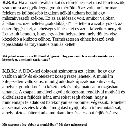
K.B.K.:
Ha a pozícióváltásokat és előrelépéseket most félretesszük,
számomra az egyik legnagyobb mérföldkő az volt, amikor már
félelem és különösebb izgalom nélkül tudtam beülni egy
műszakvezetői székbe. Ez az az időszak volt, amikor valóban
átláttam az üzemeltetés „sakktábláját” – értettem a szabályokat, az
összefüggéseket, a lehetséges lépéseket és azok következményeit.
Letisztult bennem, hogy egy adott helyzetben mely döntés visz
közelebb a kitűzött célhoz. Természetesen ehhez hosszú évek
tapasztalata és folyamatos tanulás kellett.
Mit jelent számodra a DDC-nél dolgozni? Hogyan írnád le a munkakörödet és a
közösséget, amelynek tagja vagy?
K.B.K.:
A DDC-nél dolgozni számomra azt jelenti, hogy egy
valóban aktív és elkötelezett közeg része lehetek. A munkám
kifejezetten változatos, mindig adódnak új szakmai kihívások,
amelyek gondolkodásra késztetnek és folyamatosan mozgásban
tartanak. A csapat, amellyel együtt dolgozom, rendkívül motivált és
elkötelezett a fejlődés iránt, ami sokat segít abban, hogy a
mindennapi feladatokat hatékonyan és örömmel végezzük. Emellett
a szakmai vezetés kiváló támogatást nyújt, olyan iránymutatással,
amely biztos hátteret ad a munkánkhoz és a csapat fejlődéséhez.
Mit szeretsz a legjobban a munkádban? Mi okoz nehézséget?