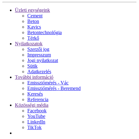
Üzleti egységeink
Cement
Beton
Kavics
Betontechnológia
Térkő
Nyilatkozatok
Szerzői jog
Impresszum
Jogi nyilatkozat
Sütik
Adatkezelés
További információ
Emissziómérés - Vác
Emissziómérés - Beremend
Keresés
Referencia
Közösségi média
Facebook
YouTube
LinkedIn
TikTok