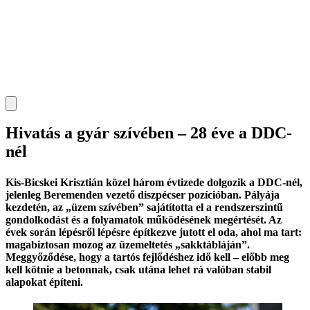
Hivatás a gyár szívében – 28 éve a DDC-
nél
Kis-Bicskei Krisztián közel három évtizede dolgozik a DDC-nél,
jelenleg Beremenden vezető diszpécser pozícióban. Pályája
kezdetén, az „üzem szívében” sajátította el a rendszerszintű
gondolkodást és a folyamatok működésének megértését. Az
évek során lépésről lépésre építkezve jutott el oda, ahol ma tart:
magabiztosan mozog az üzemeltetés „sakktábláján”.
Meggyőződése, hogy a tartós fejlődéshez idő kell – előbb meg
kell kötnie a betonnak, csak utána lehet rá valóban stabil
alapokat építeni.