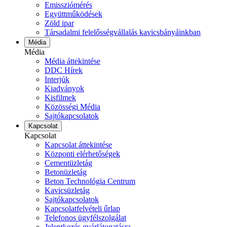
Emissziómérés
Együttműködések
Zöld ipar
Társadalmi felelősségvállalás kavicsbányáinkban
Média
Média
Média áttekintése
DDC Hírek
Interjúk
Kiadványok
Kisfilmek
Közösségi Média
Sajtókapcsolatok
Kapcsolat
Kapcsolat
Kapcsolat áttekintése
Központi elérhetőségek
Cementüzletág
Betonüzletág
Beton Technológia Centrum
Kavicsüzletág
Sajtókapcsolatok
Kapcsolatfelvételi űrlap
Telefonos ügyfélszolgálat
Jelentkezés gyárlátogatásra