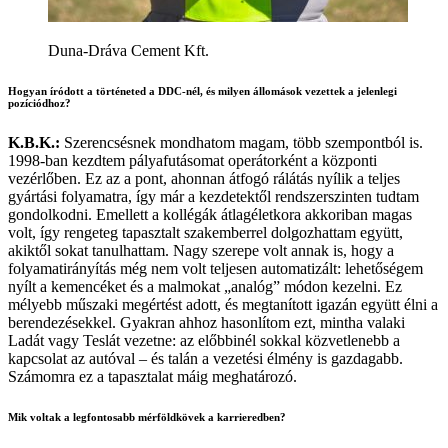
Duna-Dráva Cement Kft.
Hogyan íródott a történeted a DDC-nél, és milyen állomások vezettek a jelenlegi
pozíciódhoz?
K.B.K.:
Szerencsésnek mondhatom magam, több szempontból is.
1998-ban kezdtem pályafutásomat operátorként a központi
vezérlőben. Ez az a pont, ahonnan átfogó rálátás nyílik a teljes
gyártási folyamatra, így már a kezdetektől rendszerszinten tudtam
gondolkodni. Emellett a kollégák átlagéletkora akkoriban magas
volt, így rengeteg tapasztalt szakemberrel dolgozhattam együtt,
akiktől sokat tanulhattam. Nagy szerepe volt annak is, hogy a
folyamatirányítás még nem volt teljesen automatizált: lehetőségem
nyílt a kemencéket és a malmokat „analóg” módon kezelni. Ez
mélyebb műszaki megértést adott, és megtanított igazán együtt élni a
berendezésekkel. Gyakran ahhoz hasonlítom ezt, mintha valaki
Ladát vagy Teslát vezetne: az előbbinél sokkal közvetlenebb a
kapcsolat az autóval – és talán a vezetési élmény is gazdagabb.
Számomra ez a tapasztalat máig meghatározó.
Mik voltak a legfontosabb mérföldkövek a karrieredben?