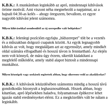
K.B.K.:
A munkámban leginkább az apró, mindennapi kihívások
öröme motivál. Ami viszont néha megnehezíti a napjaimat, az a
hajnali 04:30-as kelés – ahogy öregszem, bevallom, ez egyre
nagyobb kihívást jelent számomra.
Milyen kihívásokkal szembesültél az új szerepedbe való belépéskor?
K.B.K.:
Jelenlegi pozícióm egyfajta „hídszerepet” tölt be a vezetés
és a műszakban dolgozó csapatok között. Az egyik legnagyobb
kihívás az volt, hogy megtaláljam azt az egyensúlyt, amely mindkét
oldal számára elfogadható és hosszú távon is fenntartható. Az elején
nem volt könnyű, de mára úgy érzem, sikerült kialakítani a
megfelelő működést, amely stabil alapot biztosít a mindennapi
munkához.
Milyen készségek vagy szokások segítettek abban, hogy sikeresen vedd az akadályokat?
K.B.K.:
A kihívások leküzdésében számomra mindig a hosszú távú
gondolkodás bizonyult a leghasznosabbnak. Hiszek abban, hogy
kitartóan, apró lépésekben haladva, folyamatosan építkezve lehet
igazán stabil eredményeket elérni. Ez a megközelítés vált be nálam a
leginkább.