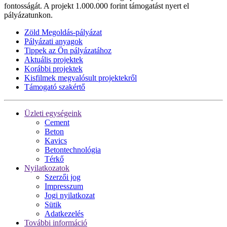
fontosságát. A projekt 1.000.000 forint támogatást nyert el
pályázatunkon.
Zöld Megoldás-pályázat
Pályázati anyagok
Tippek az Ön pályázatához
Aktuális projektek
Korábbi projektek
Kisfilmek megvalósult projektekről
Támogató szakértő
Üzleti egységeink
Cement
Beton
Kavics
Betontechnológia
Térkő
Nyilatkozatok
Szerzői jog
Impresszum
Jogi nyilatkozat
Sütik
Adatkezelés
További információ