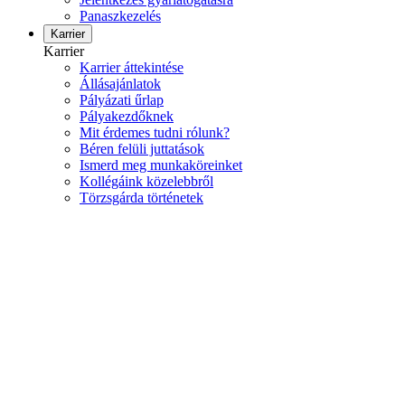
Panaszkezelés
Karrier
Karrier
Karrier áttekintése
Állásajánlatok
Pályázati űrlap
Pályakezdőknek
Mit érdemes tudni rólunk?
Béren felüli juttatások
Ismerd meg munkaköreinket
Kollégáink közelebbről
Törzsgárda történetek