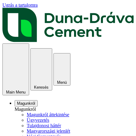
Ugrás a tartalomra
Menü
Keresés
Main Menu
Magunkról
Magunkról
Magunkról áttekintése
Ügyvezetés
Tulajdonosi háttér
Magyarországi jelenlét