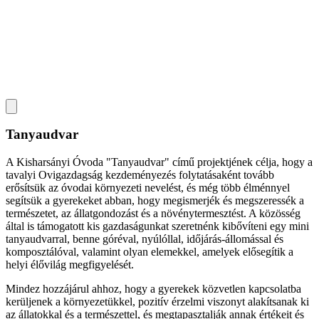
Tanyaudvar
A Kisharsányi Óvoda "Tanyaudvar" című projektjének célja, hogy a
tavalyi Ovigazdagság kezdeményezés folytatásaként tovább
erősítsük az óvodai környezeti nevelést, és még több élménnyel
segítsük a gyerekeket abban, hogy megismerjék és megszeressék a
természetet, az állatgondozást és a növénytermesztést. A közösség
által is támogatott kis gazdaságunkat szeretnénk kibővíteni egy mini
tanyaudvarral, benne góréval, nyúlóllal, időjárás‑állomással és
komposztálóval, valamint olyan elemekkel, amelyek elősegítik a
helyi élővilág megfigyelését.
Mindez hozzájárul ahhoz, hogy a gyerekek közvetlen kapcsolatba
kerüljenek a környezetükkel, pozitív érzelmi viszonyt alakítsanak ki
az állatokkal és a természettel, és megtapasztalják annak értékeit és