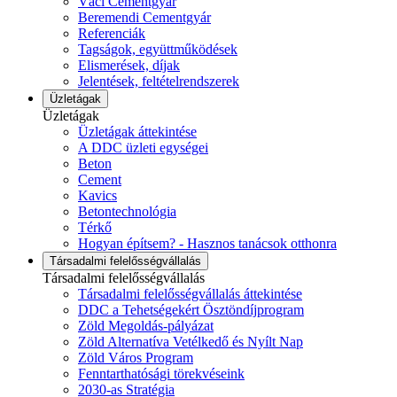
Váci Cementgyár
Beremendi Cementgyár
Referenciák
Tagságok, együttműködések
Elismerések, díjak
Jelentések, feltételrendszerek
Üzletágak
Üzletágak
Üzletágak áttekintése
A DDC üzleti egységei
Beton
Cement
Kavics
Betontechnológia
Térkő
Hogyan építsem? - Hasznos tanácsok otthonra
Társadalmi felelősségvállalás
Társadalmi felelősségvállalás
Társadalmi felelősségvállalás áttekintése
DDC a Tehetségekért Ösztöndíjprogram
Zöld Megoldás-pályázat
Zöld Alternatíva Vetélkedő és Nyílt Nap
Zöld Város Program
Fenntarthatósági törekvéseink
2030-as Stratégia