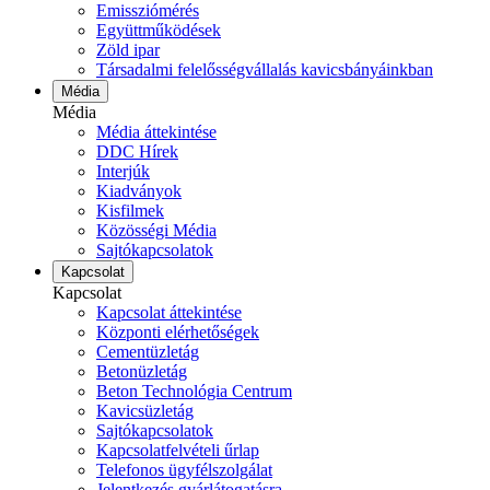
Emissziómérés
Együttműködések
Zöld ipar
Társadalmi felelősségvállalás kavicsbányáinkban
Média
Média
Média áttekintése
DDC Hírek
Interjúk
Kiadványok
Kisfilmek
Közösségi Média
Sajtókapcsolatok
Kapcsolat
Kapcsolat
Kapcsolat áttekintése
Központi elérhetőségek
Cementüzletág
Betonüzletág
Beton Technológia Centrum
Kavicsüzletág
Sajtókapcsolatok
Kapcsolatfelvételi űrlap
Telefonos ügyfélszolgálat
Jelentkezés gyárlátogatásra