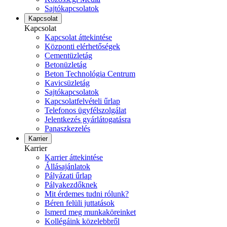
Sajtókapcsolatok
Kapcsolat
Kapcsolat
Kapcsolat áttekintése
Központi elérhetőségek
Cementüzletág
Betonüzletág
Beton Technológia Centrum
Kavicsüzletág
Sajtókapcsolatok
Kapcsolatfelvételi űrlap
Telefonos ügyfélszolgálat
Jelentkezés gyárlátogatásra
Panaszkezelés
Karrier
Karrier
Karrier áttekintése
Állásajánlatok
Pályázati űrlap
Pályakezdőknek
Mit érdemes tudni rólunk?
Béren felüli juttatások
Ismerd meg munkaköreinket
Kollégáink közelebbről