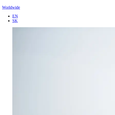
Worldwide
EN
SK