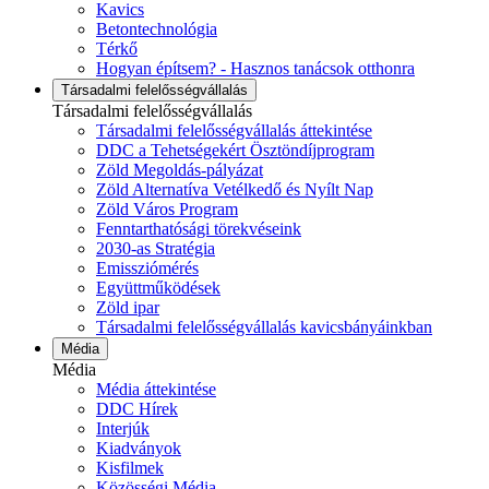
Kavics
Betontechnológia
Térkő
Hogyan építsem? - Hasznos tanácsok otthonra
Társadalmi felelősségvállalás
Társadalmi felelősségvállalás
Társadalmi felelősségvállalás áttekintése
DDC a Tehetségekért Ösztöndíjprogram
Zöld Megoldás-pályázat
Zöld Alternatíva Vetélkedő és Nyílt Nap
Zöld Város Program
Fenntarthatósági törekvéseink
2030-as Stratégia
Emissziómérés
Együttműködések
Zöld ipar
Társadalmi felelősségvállalás kavicsbányáinkban
Média
Média
Média áttekintése
DDC Hírek
Interjúk
Kiadványok
Kisfilmek
Közösségi Média