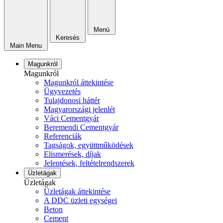
Menü
Keresés
Main Menu
Magunkról
Magunkról
Magunkról áttekintése
Ügyvezetés
Tulajdonosi háttér
Magyarországi jelenlét
Váci Cementgyár
Beremendi Cementgyár
Referenciák
Tagságok, együttműködések
Elismerések, díjak
Jelentések, feltételrendszerek
Üzletágak
Üzletágak
Üzletágak áttekintése
A DDC üzleti egységei
Beton
Cement