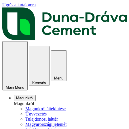
Ugrás a tartalomra
Menü
Keresés
Main Menu
Magunkról
Magunkról
Magunkról áttekintése
Ügyvezetés
Tulajdonosi háttér
Magyarországi jelenlét