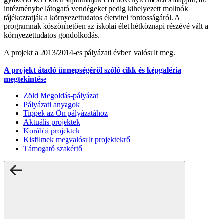
intézménybe látogató vendégeket pedig kihelyezett molinók
tájékoztatják a környezettudatos életvitel fontosságáról. A
programnak köszönhetően az iskolai élet hétköznapi részévé vált a
környezettudatos gondolkodás.
A projekt a 2013/2014-es pályázati évben valósult meg.
A projekt átadó ünnepségéről szóló cikk és képgaléria
megtekintése
Zöld Megoldás-pályázat
Pályázati anyagok
Tippek az Ön pályázatához
Aktuális projektek
Korábbi projektek
Kisfilmek megvalósult projektekről
Támogató szakértő