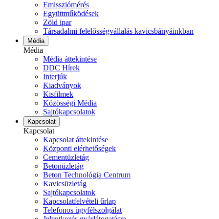
Emissziómérés
Együttműködések
Zöld ipar
Társadalmi felelősségvállalás kavicsbányáinkban
Média
Média
Média áttekintése
DDC Hírek
Interjúk
Kiadványok
Kisfilmek
Közösségi Média
Sajtókapcsolatok
Kapcsolat
Kapcsolat
Kapcsolat áttekintése
Központi elérhetőségek
Cementüzletág
Betonüzletág
Beton Technológia Centrum
Kavicsüzletág
Sajtókapcsolatok
Kapcsolatfelvételi űrlap
Telefonos ügyfélszolgálat
Jelentkezés gyárlátogatásra