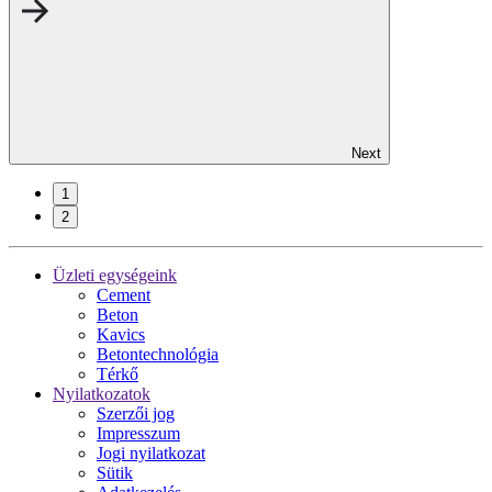
Next
1
2
Üzleti egységeink
Cement
Beton
Kavics
Betontechnológia
Térkő
Nyilatkozatok
Szerzői jog
Impresszum
Jogi nyilatkozat
Sütik