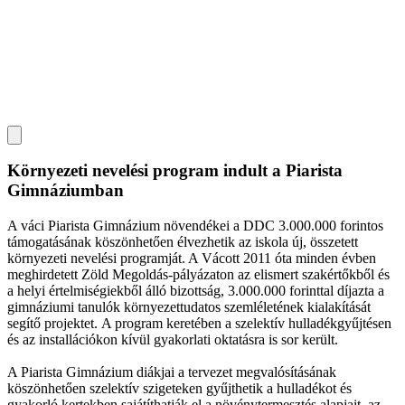
Környezeti nevelési program indult a Piarista
Gimnáziumban
A váci Piarista Gimnázium növendékei a DDC 3.000.000 forintos
támogatásának köszönhetően élvezhetik az iskola új, összetett
környezeti nevelési programját. A Vácott 2011 óta minden évben
meghirdetett Zöld Megoldás-pályázaton az elismert szakértőkből és
a helyi értelmiségiekből álló bizottság, 3.000.000 forinttal díjazta a
gimnáziumi tanulók környezettudatos szemléletének kialakítását
segítő projektet. A program keretében a szelektív hulladékgyűjtésen
és az installációkon kívül gyakorlati oktatásra is sor került.
A Piarista Gimnázium diákjai a tervezet megvalósításának
köszönhetően szelektív szigeteken gyűjthetik a hulladékot és
gyakorló kertekben sajátíthatják el a növénytermesztés alapjait, az