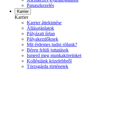
Panaszkezelés
Karrier
Karrier
Karrier áttekintése
Állásajánlatok
Pályázati űrlap
Pályakezdőknek
Mit érdemes tudni rólunk?
Béren felüli juttatások
Ismerd meg munkaköreinket
Kollégáink közelebbről
Törzsgárda történetek