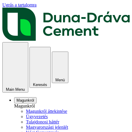
Ugrás a tartalomra
Menü
Keresés
Main Menu
Magunkról
Magunkról
Magunkról áttekintése
Ügyvezetés
Tulajdonosi háttér
Magyarországi jelenlét