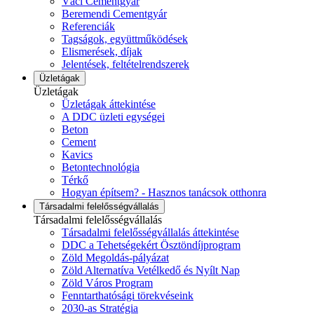
Váci Cementgyár
Beremendi Cementgyár
Referenciák
Tagságok, együttműködések
Elismerések, díjak
Jelentések, feltételrendszerek
Üzletágak
Üzletágak
Üzletágak áttekintése
A DDC üzleti egységei
Beton
Cement
Kavics
Betontechnológia
Térkő
Hogyan építsem? - Hasznos tanácsok otthonra
Társadalmi felelősségvállalás
Társadalmi felelősségvállalás
Társadalmi felelősségvállalás áttekintése
DDC a Tehetségekért Ösztöndíjprogram
Zöld Megoldás-pályázat
Zöld Alternatíva Vetélkedő és Nyílt Nap
Zöld Város Program
Fenntarthatósági törekvéseink
2030-as Stratégia