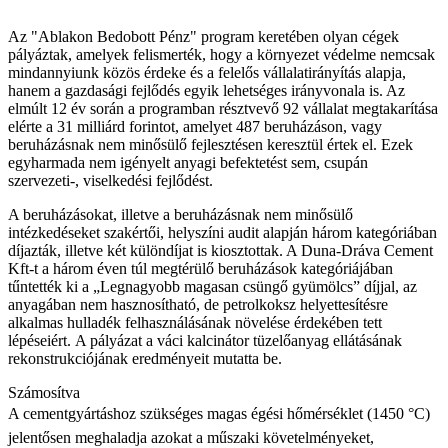
Az "Ablakon Bedobott Pénz" program keretében olyan cégek
pályáztak, amelyek felismerték, hogy a környezet védelme nemcsak
mindannyiunk közös érdeke és a felelős vállalatirányítás alapja,
hanem a gazdasági fejlődés egyik lehetséges irányvonala is. Az
elmúlt 12 év során a programban résztvevő 92 vállalat megtakarítása
elérte a 31 milliárd forintot, amelyet 487 beruházáson, vagy
beruházásnak nem minősülő fejlesztésen keresztül értek el. Ezek
egyharmada nem igényelt anyagi befektetést sem, csupán
szervezeti-, viselkedési fejlődést.
A beruházásokat, illetve a beruházásnak nem minősülő
intézkedéseket szakértői, helyszíni audit alapján három kategóriában
díjazták, illetve két különdíjat is kiosztottak. A Duna-Dráva Cement
Kft-t a három éven túl megtérülő beruházások kategóriájában
tűntették ki a „Legnagyobb magasan csüngő gyümölcs” díjjal, az
anyagában nem hasznosítható, de petrolkoksz helyettesítésre
alkalmas hulladék felhasználásának növelése érdekében tett
lépéseiért. A pályázat a váci kalcinátor tüzelőanyag ellátásának
rekonstrukciójának eredményeit mutatta be.
Számosítva
A cementgyártáshoz szükséges magas égési hőmérséklet (1450 °C)
jelentősen meghaladja azokat a műszaki követelményeket,