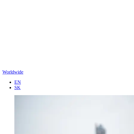
Worldwide
EN
SK