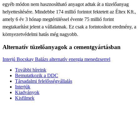
egyéb módon nem hasznosítható anyagot adtak át a tüzelőanyag
helyettesítésére. Mindebbe 174 millió forintot fektetett az Éltex Kft.,
amely 6 év 3 hónap megtérüléssel évente 75 millió forint
megtakarítást jelent a vállalatnak. Ez csak a forintosított eredmény, a
környezetvédelmi hatás még nagyobb.
Alternatív tüzelőanyagok a cementgyártásban
Interjú Bocskay Balázs alternatív energia menedzserrel
További híreink
Bemutatkozik a DDC
Társadalmi felelősségvállalás
Interjúk
Kiadványok
Kisfilmek