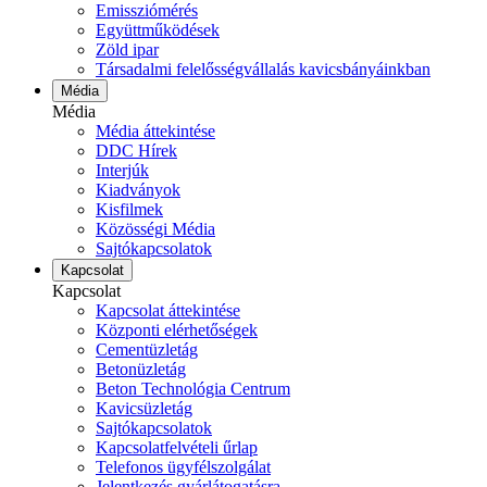
Emissziómérés
Együttműködések
Zöld ipar
Társadalmi felelősségvállalás kavicsbányáinkban
Média
Média
Média áttekintése
DDC Hírek
Interjúk
Kiadványok
Kisfilmek
Közösségi Média
Sajtókapcsolatok
Kapcsolat
Kapcsolat
Kapcsolat áttekintése
Központi elérhetőségek
Cementüzletág
Betonüzletág
Beton Technológia Centrum
Kavicsüzletág
Sajtókapcsolatok
Kapcsolatfelvételi űrlap
Telefonos ügyfélszolgálat
Jelentkezés gyárlátogatásra