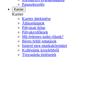
Panaszkezelés
Karrier
Karrier
Karrier áttekintése
Állásajánlatok
Pályázati űrlap
Pályakezdőknek
Mit érdemes tudni rólunk?
Béren felüli juttatások
Ismerd meg munkaköreinket
Kollégáink közelebbről
Törzsgárda történetek