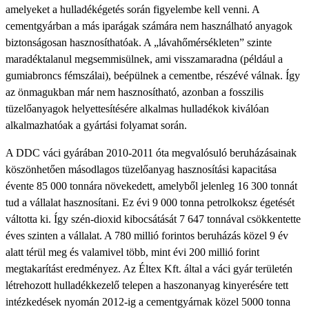
amelyeket a hulladékégetés során figyelembe kell venni. A
cementgyárban a más iparágak számára nem használható anyagok
biztonságosan hasznosíthatóak. A „lávahőmérsékleten” szinte
maradéktalanul megsemmisülnek, ami visszamaradna (például a
gumiabroncs fémszálai), beépülnek a cementbe, részévé válnak. Így
az önmagukban már nem hasznosítható, azonban a fosszilis
tüzelőanyagok helyettesítésére alkalmas hulladékok kiválóan
alkalmazhatóak a gyártási folyamat során.
A DDC váci gyárában 2010-2011 óta megvalósuló beruházásainak
köszönhetően másodlagos tüzelőanyag hasznosítási kapacitása
évente 85 000 tonnára növekedett, amelyből jelenleg 16 300 tonnát
tud a vállalat hasznosítani. Ez évi 9 000 tonna petrolkoksz égetését
váltotta ki. Így szén-dioxid kibocsátását 7 647 tonnával csökkentette
éves szinten a vállalat. A 780 millió forintos beruházás közel 9 év
alatt térül meg és valamivel több, mint évi 200 millió forint
megtakarítást eredményez. Az Éltex Kft. által a váci gyár területén
létrehozott hulladékkezelő telepen a haszonanyag kinyerésére tett
intézkedések nyomán 2012-ig a cementgyárnak közel 5000 tonna