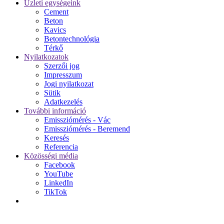
Üzleti egységeink
Cement
Beton
Kavics
Betontechnológia
Térkő
Nyilatkozatok
Szerzői jog
Impresszum
Jogi nyilatkozat
Sütik
Adatkezelés
További információ
Emissziómérés - Vác
Emissziómérés - Beremend
Keresés
Referencia
Közösségi média
Facebook
YouTube
LinkedIn
TikTok