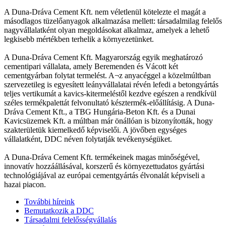
A Duna-Dráva Cement Kft. nem véletlenül kötelezte el magát a
másodlagos tüzelőanyagok alkalmazása mellett: társadalmilag felelős
nagyvállalatként olyan megoldásokat alkalmaz, amelyek a lehető
legkisebb mértékben terhelik a környezetünket.
A Duna-Dráva Cement Kft. Magyarország egyik meghatározó
cementipari vállalata, amely Beremenden és Vácott két
cementgyárban folytat termelést. A¬z anyacéggel a közelmúltban
szervezetileg is egyesített leányvállalatai révén lefedi a betongyártás
teljes vertikumát a kavics-kitermeléstől kezdve egészen a rendkívül
széles termékpalettát felvonultató késztermék-előállításig. A Duna-
Dráva Cement Kft., a TBG Hungária-Beton Kft. és a Dunai
Kavicsüzemek Kft. a múltban már önállóan is bizonyították, hogy
szakterületük kiemelkedő képviselői. A jövőben egységes
vállalatként, DDC néven folytatják tevékenységüket.
A Duna-Dráva Cement Kft. termékeinek magas minőségével,
innovatív hozzáállásával, korszerű és környezettudatos gyártási
technológiájával az európai cementgyártás élvonalát képviseli a
hazai piacon.
További híreink
Bemutatkozik a DDC
Társadalmi felelősségvállalás