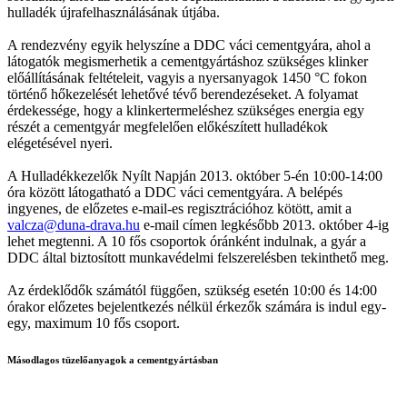
hulladék újrafelhasználásának útjába.
A rendezvény egyik helyszíne a DDC váci cementgyára, ahol a
látogatók megismerhetik a cementgyártáshoz szükséges klinker
előállításának feltételeit, vagyis a nyersanyagok 1450 °C fokon
történő hőkezelését lehetővé tévő berendezéseket. A folyamat
érdekessége, hogy a klinkertermeléshez szükséges energia egy
részét a cementgyár megfelelően előkészített hulladékok
elégetésével nyeri.
A Hulladékkezelők Nyílt Napján 2013. október 5-én 10:00-14:00
óra között látogatható a DDC váci cementgyára. A belépés
ingyenes, de előzetes e-mail-es regisztrációhoz kötött, amit a
valcza@duna-drava.hu
e-mail címen legkésőbb 2013. október 4-ig
lehet megtenni. A 10 fős csoportok óránként indulnak, a gyár a
DDC által biztosított munkavédelmi felszerelésben tekinthető meg.
Az érdeklődők számától függően, szükség esetén 10:00 és 14:00
órakor előzetes bejelentkezés nélkül érkezők számára is indul egy-
egy, maximum 10 fős csoport.
Másodlagos tüzelőanyagok a cementgyártásban