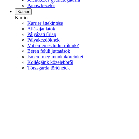
Panaszkezelés
Karrier
Karrier
Karrier áttekintése
Állásajánlatok
Pályázati űrlap
Pályakezdőknek
Mit érdemes tudni rólunk?
Béren felüli juttatások
Ismerd meg munkaköreinket
Kollégáink közelebbről
Törzsgárda történetek