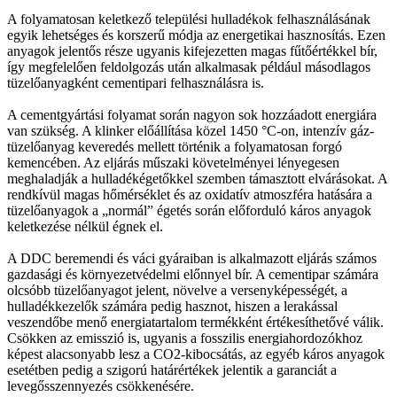
A folyamatosan keletkező települési hulladékok felhasználásának
egyik lehetséges és korszerű módja az energetikai hasznosítás. Ezen
anyagok jelentős része ugyanis kifejezetten magas fűtőértékkel bír,
így megfelelően feldolgozás után alkalmasak például másodlagos
tüzelőanyagként cementipari felhasználásra is.
A cementgyártási folyamat során nagyon sok hozzáadott energiára
van szükség. A klinker előállítása közel 1450 °C-on, intenzív gáz-
tüzelőanyag keveredés mellett történik a folyamatosan forgó
kemencében. Az eljárás műszaki követelményei lényegesen
meghaladják a hulladékégetőkkel szemben támasztott elvárásokat. A
rendkívül magas hőmérséklet és az oxidatív atmoszféra hatására a
tüzelőanyagok a „normál” égetés során előforduló káros anyagok
keletkezése nélkül égnek el.
A DDC beremendi és váci gyáraiban is alkalmazott eljárás számos
gazdasági és környezetvédelmi előnnyel bír. A cementipar számára
olcsóbb tüzelőanyagot jelent, növelve a versenyképességét, a
hulladékkezelők számára pedig hasznot, hiszen a lerakással
veszendőbe menő energiatartalom termékként értékesíthetővé válik.
Csökken az emisszió is, ugyanis a fosszilis energiahordozókhoz
képest alacsonyabb lesz a CO2-kibocsátás, az egyéb káros anyagok
esetétben pedig a szigorú határértékek jelentik a garanciát a
levegősszennyezés csökkenésére.