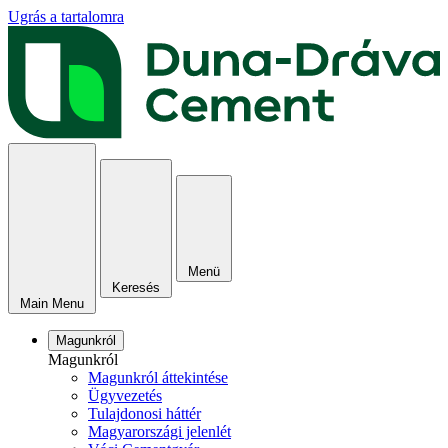
Ugrás a tartalomra
Menü
Keresés
Main Menu
Magunkról
Magunkról
Magunkról áttekintése
Ügyvezetés
Tulajdonosi háttér
Magyarországi jelenlét