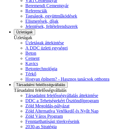
Váci Cementgyár
Beremendi Cementgyár
Referenciák
Tagságok, együttműködések
Elismerések, díjak
Jelentések, feltételrendszerek
Üzletágak
Üzletágak
Üzletágak áttekintése
A DDC üzleti egységei
Beton
Cement
Kavics
Betontechnológia
Térkő
Hogyan építsem? - Hasznos tanácsok otthonra
Társadalmi felelősségvállalás
Társadalmi felelősségvállalás
Társadalmi felelősségvállalás áttekintése
DDC a Tehetségekért Ösztöndíjprogram
Zöld Megoldás-pályázat
Zöld Alternatíva Vetélkedő és Nyílt Nap
Zöld Város Program
Fenntarthatósági törekvéseink
2030-as Stratégia