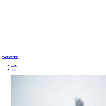
Worldwide
EN
SK