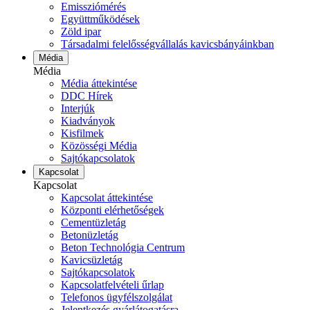
Emissziómérés
Együttműködések
Zöld ipar
Társadalmi felelősségvállalás kavicsbányáinkban
Média
Média
Média áttekintése
DDC Hírek
Interjúk
Kiadványok
Kisfilmek
Közösségi Média
Sajtókapcsolatok
Kapcsolat
Kapcsolat
Kapcsolat áttekintése
Központi elérhetőségek
Cementüzletág
Betonüzletág
Beton Technológia Centrum
Kavicsüzletág
Sajtókapcsolatok
Kapcsolatfelvételi űrlap
Telefonos ügyfélszolgálat
Jelentkezés gyárlátogatásra