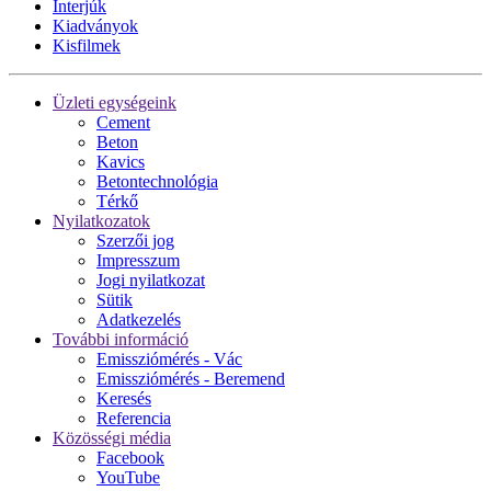
Interjúk
Kiadványok
Kisfilmek
Üzleti egységeink
Cement
Beton
Kavics
Betontechnológia
Térkő
Nyilatkozatok
Szerzői jog
Impresszum
Jogi nyilatkozat
Sütik
Adatkezelés
További információ
Emissziómérés - Vác
Emissziómérés - Beremend
Keresés
Referencia
Közösségi média
Facebook
YouTube