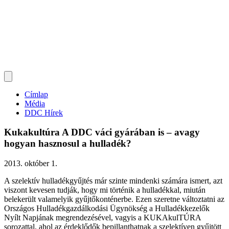
Címlap
Média
DDC Hírek
Kukakultúra A DDC váci gyárában is – avagy
hogyan hasznosul a hulladék?
2013. október 1.
A szelektív hulladékgyűjtés már szinte mindenki számára ismert, azt
viszont kevesen tudják, hogy mi történik a hulladékkal, miután
belekerült valamelyik gyűjtőkonténerbe. Ezen szeretne változtatni az
Országos Hulladékgazdálkodási Ügynökség a Hulladékkezelők
Nyílt Napjának megrendezésével, vagyis a KUKAkulTÚRA
sorozattal, ahol az érdeklődők bepillanthatnak a szelektíven gyűjtött