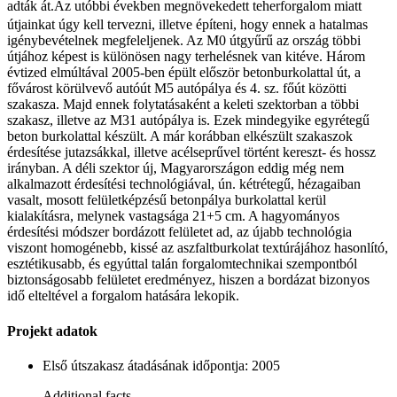
adták át.
Az utóbbi években megnövekedett teherforgalom miatt
útjainkat úgy kell tervezni, illetve építeni, hogy ennek a hatalmas
igénybevételnek megfeleljenek. Az M0 útgyűrű az ország többi
útjához képest is különösen nagy terhelésnek van kitéve. Három
évtized elmúltával 2005-ben épült először betonburkolattal út, a
fővárost körülvevő autóút M5 autópálya és 4. sz. főút közötti
szakasza. Majd ennek folytatásaként a keleti szektorban a többi
szakasz, illetve az M31 autópálya is. Ezek mindegyike egyrétegű
beton burkolattal készült. A már korábban elkészült szakaszok
érdesítése jutazsákkal, illetve acélseprűvel történt kereszt- és hossz
irányban. A déli szektor új, Magyarországon eddig még nem
alkalmazott érdesítési technológiával, ún. kétrétegű, hézagaiban
vasalt, mosott felületképzésű betonpálya burkolattal kerül
kialakításra, melynek vastagsága 21+5 cm. A hagyományos
érdesítési módszer bordázott felületet ad, az újabb technológia
viszont homogénebb, kissé az aszfaltburkolat textúrájához hasonlító,
esztétikusabb, és egyúttal talán forgalomtechnikai szempontból
biztonságosabb felületet eredményez, hiszen a bordázat bizonyos
idő elteltével a forgalom hatására lekopik.
Projekt adatok
Első útszakasz átadásának időpontja: 2005
Additional facts