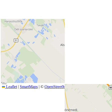
+
−
Leaflet
|
SmartMaps
| ©
OpenStreetMap