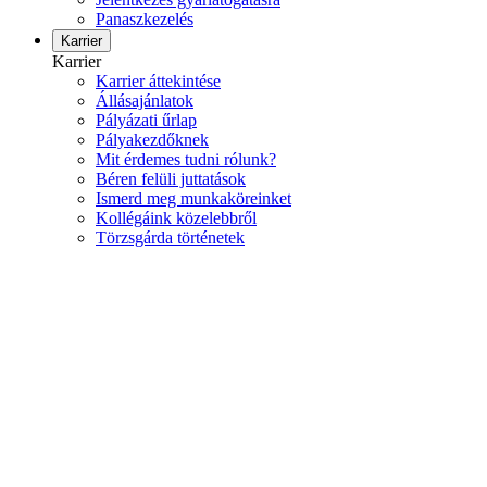
Panaszkezelés
Karrier
Karrier
Karrier áttekintése
Állásajánlatok
Pályázati űrlap
Pályakezdőknek
Mit érdemes tudni rólunk?
Béren felüli juttatások
Ismerd meg munkaköreinket
Kollégáink közelebbről
Törzsgárda történetek