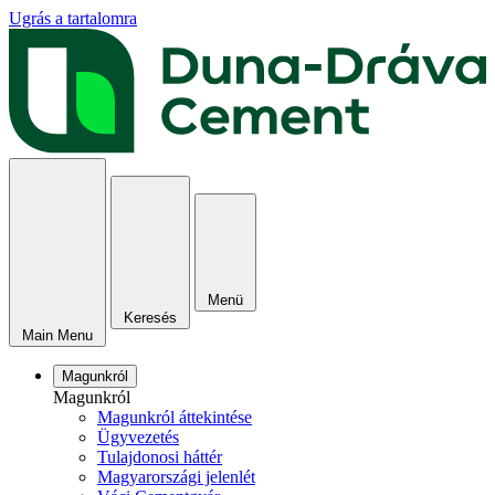
Ugrás a tartalomra
Menü
Keresés
Main Menu
Magunkról
Magunkról
Magunkról áttekintése
Ügyvezetés
Tulajdonosi háttér
Magyarországi jelenlét