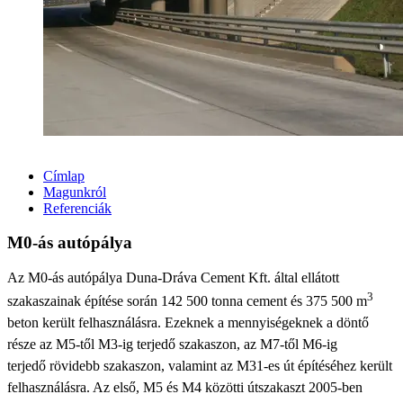
Címlap
Magunkról
Referenciák
M0-ás autópálya
Az M0-ás autópálya Duna-Dráva Cement Kft. által ellátott
3
szakaszainak építése során 142 500 tonna cement és
375 500 m
beton került felhasználásra. Ezeknek a mennyiségeknek a döntő
része az M5-től M3-ig terjedő szakaszon, az M7-től M6-ig
terjedő rövidebb szakaszon, valamint az M31-es út építéséhez került
felhasználásra. Az első, M5 és M4 közötti útszakaszt 2005-ben