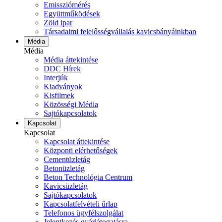
Emissziómérés
Együttműködések
Zöld ipar
Társadalmi felelősségvállalás kavicsbányáinkban
Média
Média
Média áttekintése
DDC Hírek
Interjúk
Kiadványok
Kisfilmek
Közösségi Média
Sajtókapcsolatok
Kapcsolat
Kapcsolat
Kapcsolat áttekintése
Központi elérhetőségek
Cementüzletág
Betonüzletág
Beton Technológia Centrum
Kavicsüzletág
Sajtókapcsolatok
Kapcsolatfelvételi űrlap
Telefonos ügyfélszolgálat
Jelentkezés gyárlátogatásra