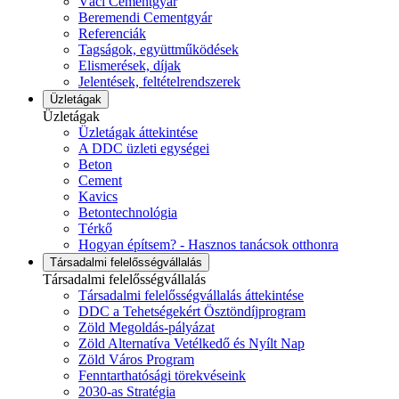
Váci Cementgyár
Beremendi Cementgyár
Referenciák
Tagságok, együttműködések
Elismerések, díjak
Jelentések, feltételrendszerek
Üzletágak
Üzletágak
Üzletágak áttekintése
A DDC üzleti egységei
Beton
Cement
Kavics
Betontechnológia
Térkő
Hogyan építsem? - Hasznos tanácsok otthonra
Társadalmi felelősségvállalás
Társadalmi felelősségvállalás
Társadalmi felelősségvállalás áttekintése
DDC a Tehetségekért Ösztöndíjprogram
Zöld Megoldás-pályázat
Zöld Alternatíva Vetélkedő és Nyílt Nap
Zöld Város Program
Fenntarthatósági törekvéseink
2030-as Stratégia