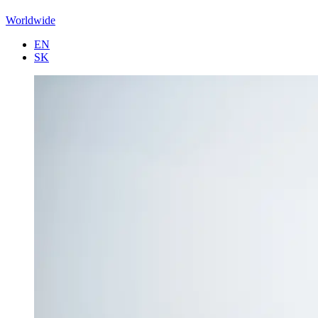
Worldwide
EN
SK