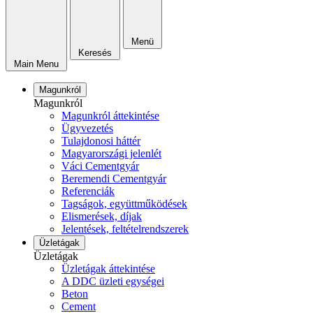
Menü
Keresés
Main Menu
Magunkról
Magunkról
Magunkról áttekintése
Ügyvezetés
Tulajdonosi háttér
Magyarországi jelenlét
Váci Cementgyár
Beremendi Cementgyár
Referenciák
Tagságok, együttműködések
Elismerések, díjak
Jelentések, feltételrendszerek
Üzletágak
Üzletágak
Üzletágak áttekintése
A DDC üzleti egységei
Beton
Cement