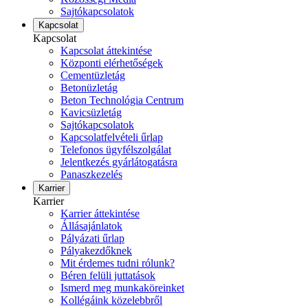
Sajtókapcsolatok
Kapcsolat
Kapcsolat
Kapcsolat áttekintése
Központi elérhetőségek
Cementüzletág
Betonüzletág
Beton Technológia Centrum
Kavicsüzletág
Sajtókapcsolatok
Kapcsolatfelvételi űrlap
Telefonos ügyfélszolgálat
Jelentkezés gyárlátogatásra
Panaszkezelés
Karrier
Karrier
Karrier áttekintése
Állásajánlatok
Pályázati űrlap
Pályakezdőknek
Mit érdemes tudni rólunk?
Béren felüli juttatások
Ismerd meg munkaköreinket
Kollégáink közelebbről