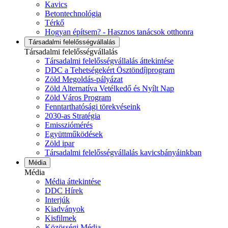
Kavics
Betontechnológia
Térkő
Hogyan építsem? - Hasznos tanácsok otthonra
Társadalmi felelősségvállalás
Társadalmi felelősségvállalás
Társadalmi felelősségvállalás áttekintése
DDC a Tehetségekért Ösztöndíjprogram
Zöld Megoldás-pályázat
Zöld Alternatíva Vetélkedő és Nyílt Nap
Zöld Város Program
Fenntarthatósági törekvéseink
2030-as Stratégia
Emissziómérés
Együttműködések
Zöld ipar
Társadalmi felelősségvállalás kavicsbányáinkban
Média
Média
Média áttekintése
DDC Hírek
Interjúk
Kiadványok
Kisfilmek
Közösségi Média