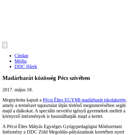
Címlap
Média
DDC Hírek
Madárbarát közösség Pécs szívében
2017. május 18.
Megnyitotta kapuit a
Pécsi Éltes EGYMI madárbarát iskolakertje
,
amely a természet tapasztalat útján történő megismerésében segíti
majd a diákokat. A speciális nevelési igényű gyermekek mellett a
környező intézmények is használhatják majd a kertet.​
A Pécsi Éltes Mátyás Egységes Gyógypedagógiai Módszertani
Intézmény a DDC Zöld Megoldás-pályázatának keretében nyert