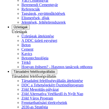
Váci Cementgyár
Beremendi Cementgyár
Referenciák
Tagságok, együttműködések
Elismerések, díjak
Jelentések, feltételrendszerek
Üzletágak
Üzletágak
Üzletágak áttekintése
A DDC üzleti egységei
Beton
Cement
Kavics
Betontechnológia
Térkő
Hogyan építsem? - Hasznos tanácsok otthonra
Társadalmi felelősségvállalás
Társadalmi felelősségvállalás
Társadalmi felelősségvállalás áttekintése
DDC a Tehetségekért Ösztöndíjprogram
Zöld Megoldás-pályázat
Zöld Alternatíva Vetélkedő és Nyílt Nap
Zöld Város Program
Fenntarthatósági törekvéseink
2030-as Stratégia