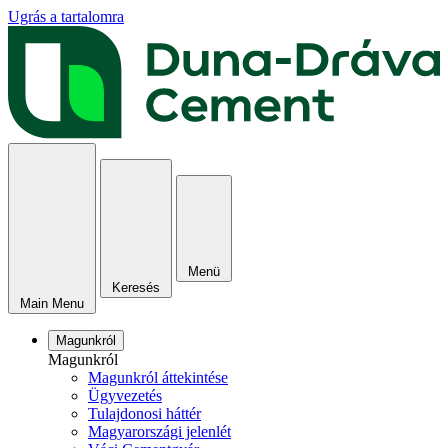
Ugrás a tartalomra
Menü
Keresés
Main Menu
Magunkról
Magunkról
Magunkról áttekintése
Ügyvezetés
Tulajdonosi háttér
Magyarországi jelenlét