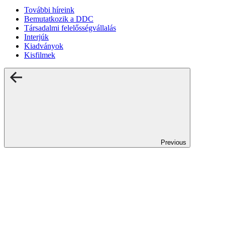
További híreink
Bemutatkozik a DDC
Társadalmi felelősségvállalás
Interjúk
Kiadványok
Kisfilmek
Previous