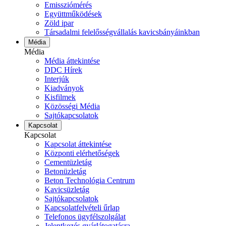
Emissziómérés
Együttműködések
Zöld ipar
Társadalmi felelősségvállalás kavicsbányáinkban
Média
Média
Média áttekintése
DDC Hírek
Interjúk
Kiadványok
Kisfilmek
Közösségi Média
Sajtókapcsolatok
Kapcsolat
Kapcsolat
Kapcsolat áttekintése
Központi elérhetőségek
Cementüzletág
Betonüzletág
Beton Technológia Centrum
Kavicsüzletág
Sajtókapcsolatok
Kapcsolatfelvételi űrlap
Telefonos ügyfélszolgálat
Jelentkezés gyárlátogatásra