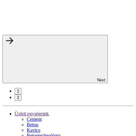
Next
1
2
Üzleti egységeink
Cement
Beton
Kavics
Betontechnológia