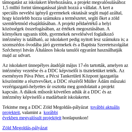
támogatást az iskolakert létrehozására, a projekt megvalósulásához
1,5 millió forint támogatással járult hozzá a vállalat. A kert a
speciális nevelési igényű gyermekek oktatását segíti majd azáltal,
hogy közelebb hozza számukra a természetet, segíti őket a zöld
szemléletmód elsajátításában. A projekt példaértékű a helyi
közösségek összefogásában, az értékek megosztásában. A
környéken ugyanis több, gyermekek nevelésével foglalkozó
intézmény is található, az iskolakert pedig nyitott lesz számukra is; a
szomszédos óvodába járó gyermekek és a Baptista Szeretetszolgálat
Széchenyi István Általános Iskola tanulói egyaránt használhatják
majd az udvart.
Az iskolakert ünnepélyes átadóját május 17-én tartották, amelyen az
intézmény vezetése és a DDC képviselői is tiszteletüket tették. Az
eseményen Páva Péter, a Pécsi Tankerületi Központ igazgatója
köszöntötte a résztvevőket, a DDC részéről Müller Ádám műszaki
vezérigazgató-helyettes úr osztotta meg gondolatait a projekt
kapcsán. A diákok műsorát követően adták át a DDC és az
intézmény képviselői a madárbarát iskolakertet.
Tekintse meg a DDC Zöld Megoldás-pályázat
további aktuális
projekteit
, valamint a
korábbi
években megvalósult projektjeit
honlapunkon!
Zöld Megoldás-pályázat