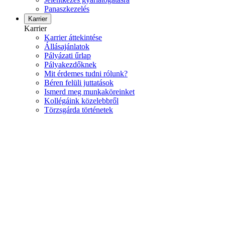
Panaszkezelés
Karrier
Karrier
Karrier áttekintése
Állásajánlatok
Pályázati űrlap
Pályakezdőknek
Mit érdemes tudni rólunk?
Béren felüli juttatások
Ismerd meg munkaköreinket
Kollégáink közelebbről
Törzsgárda történetek