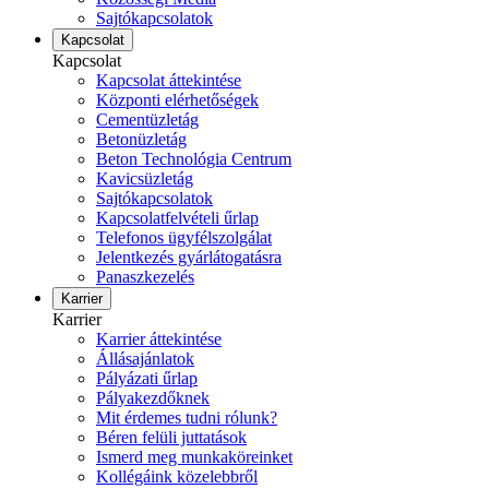
Sajtókapcsolatok
Kapcsolat
Kapcsolat
Kapcsolat áttekintése
Központi elérhetőségek
Cementüzletág
Betonüzletág
Beton Technológia Centrum
Kavicsüzletág
Sajtókapcsolatok
Kapcsolatfelvételi űrlap
Telefonos ügyfélszolgálat
Jelentkezés gyárlátogatásra
Panaszkezelés
Karrier
Karrier
Karrier áttekintése
Állásajánlatok
Pályázati űrlap
Pályakezdőknek
Mit érdemes tudni rólunk?
Béren felüli juttatások
Ismerd meg munkaköreinket
Kollégáink közelebbről