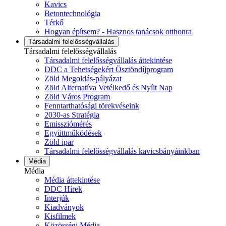
Kavics
Betontechnológia
Térkő
Hogyan építsem? - Hasznos tanácsok otthonra
Társadalmi felelősségvállalás
Társadalmi felelősségvállalás
Társadalmi felelősségvállalás áttekintése
DDC a Tehetségekért Ösztöndíjprogram
Zöld Megoldás-pályázat
Zöld Alternatíva Vetélkedő és Nyílt Nap
Zöld Város Program
Fenntarthatósági törekvéseink
2030-as Stratégia
Emissziómérés
Együttműködések
Zöld ipar
Társadalmi felelősségvállalás kavicsbányáinkban
Média
Média
Média áttekintése
DDC Hírek
Interjúk
Kiadványok
Kisfilmek
Közösségi Média