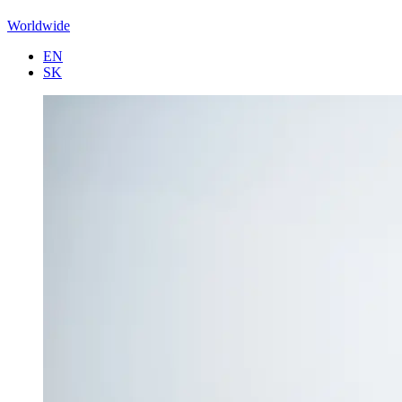
Worldwide
EN
SK