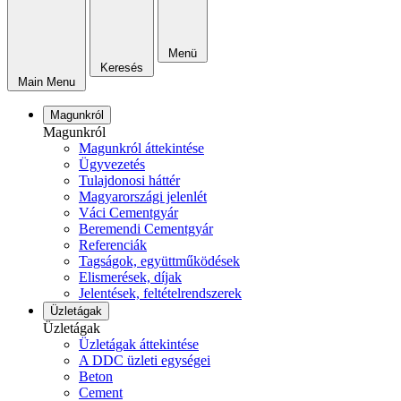
Menü
Keresés
Main Menu
Magunkról
Magunkról
Magunkról áttekintése
Ügyvezetés
Tulajdonosi háttér
Magyarországi jelenlét
Váci Cementgyár
Beremendi Cementgyár
Referenciák
Tagságok, együttműködések
Elismerések, díjak
Jelentések, feltételrendszerek
Üzletágak
Üzletágak
Üzletágak áttekintése
A DDC üzleti egységei
Beton
Cement