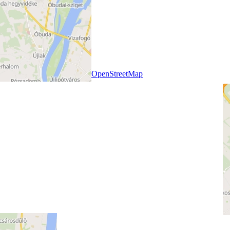
+
−
Leaflet
|
SmartMaps
| ©
OpenStreetMap