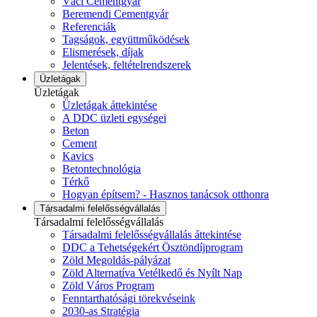
Váci Cementgyár
Beremendi Cementgyár
Referenciák
Tagságok, együttműködések
Elismerések, díjak
Jelentések, feltételrendszerek
Üzletágak
Üzletágak
Üzletágak áttekintése
A DDC üzleti egységei
Beton
Cement
Kavics
Betontechnológia
Térkő
Hogyan építsem? - Hasznos tanácsok otthonra
Társadalmi felelősségvállalás
Társadalmi felelősségvállalás
Társadalmi felelősségvállalás áttekintése
DDC a Tehetségekért Ösztöndíjprogram
Zöld Megoldás-pályázat
Zöld Alternatíva Vetélkedő és Nyílt Nap
Zöld Város Program
Fenntarthatósági törekvéseink
2030-as Stratégia