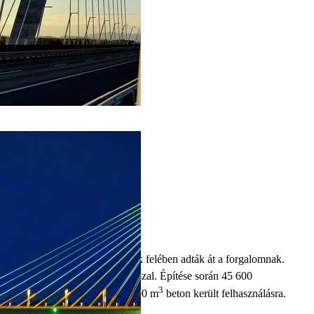
1
2
Címlap
Magunkról
Referenciák
Megyeri híd
A Megyeri hídat 2008 második felében adták át a forgalomnak.
Újpestet köti össze Budakalásszal.
Építése során 45 600
3
tonna cement, valamint 120
000 m
beton került felhasználásra.