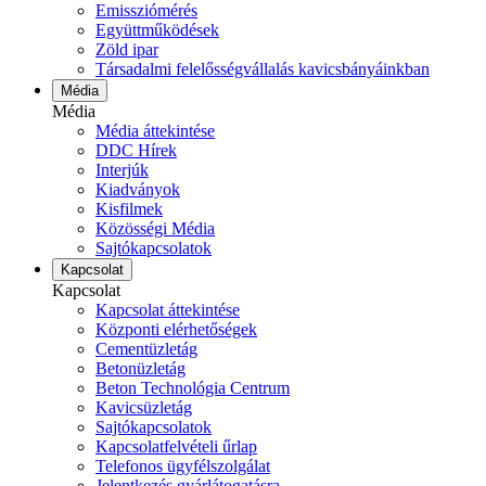
Emissziómérés
Együttműködések
Zöld ipar
Társadalmi felelősségvállalás kavicsbányáinkban
Média
Média
Média áttekintése
DDC Hírek
Interjúk
Kiadványok
Kisfilmek
Közösségi Média
Sajtókapcsolatok
Kapcsolat
Kapcsolat
Kapcsolat áttekintése
Központi elérhetőségek
Cementüzletág
Betonüzletág
Beton Technológia Centrum
Kavicsüzletág
Sajtókapcsolatok
Kapcsolatfelvételi űrlap
Telefonos ügyfélszolgálat
Jelentkezés gyárlátogatásra