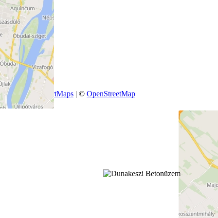
+
−
Leaflet
|
SmartMaps
| ©
OpenStreetMap