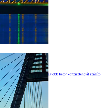
Oklevél a Megyeri híd legjobb betonkonzisztenciát szállító
betonüzemének
PDF, 228.29 KB
Helyszín