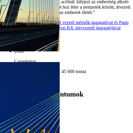
„Egy híd többet jelent kőnél és acélnál: kifejezi az emberiség alkotó
törekvését… szoros kapcsolatot hoz létre a nemzetek között, átvezeti
az utakat, hogy megkönnyítse az emberek életét.”
Interjú Vindisch László építést vezető mérnők-igazgatóval és Papp
Józseffel, a TBG Dunakeszi Kft. ügyvezető igazgatójával
Projekt adatok
2008
Completion
Teljes cementszükséglet: 45 600 tonna
Additional facts
Letölthető dokumentumok