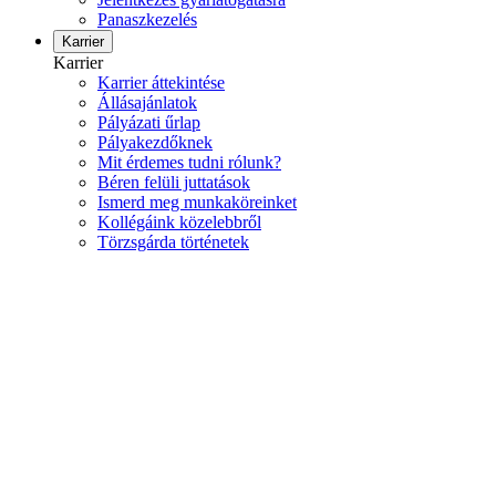
Panaszkezelés
Karrier
Karrier
Karrier áttekintése
Állásajánlatok
Pályázati űrlap
Pályakezdőknek
Mit érdemes tudni rólunk?
Béren felüli juttatások
Ismerd meg munkaköreinket
Kollégáink közelebbről
Törzsgárda történetek