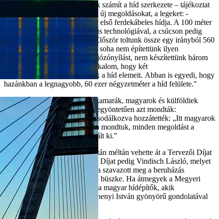
"Magyarországon újdonságnak számít a híd szerkezete – tájékoztat
Vindisch László, aki sorolja az új megoldásokat, a legeket: -
Magyarország legmagasabb és első ferdekábeles hídja. A 100 méter
magas állványozást kúszózsalus technológiával, a csúcson pedig
alpintechnikával váltottuk ki. Először toltunk össze egy irányból 560
méter hosszú szerkezetet. Még soha nem építettünk ilyen
technológiával 144 méteres hajózónyílást, nem készítettünk három
elemes alapozást. Ez az első alkalom, hogy két
daruval párhuzamosan emeltük a híd elemeit. Abban is egyedi, hogy
hazánkban a legnagyobb, 60 ezer négyzetméter a híd felülete."
"Szakmai csoportok, mérnök kamarák, magyarok és külföldiek
egymást váltva érkeztek, akik egyöntetűen azt mondták:
„Ez világszínvonal.” Néha rácsodálkozva hozzátették: „Itt magyarok
dolgoznak!” Mi pedig büszkén mondtuk, minden megoldást a
magyar mérnök társadalom talált ki."
"Az impozáns Megyeri-híd láttán méltán vehette át a Tervezői Díjat
Hunyadi Mátyás, a Kivitelezői Díjat pedig Vindisch László, melyet
az 560 fős szakmai konferencia szavazott meg a beruházás
irányítójának, amire különösen büszke. Ha átmegyek a Megyeri
hídon, mindig eszembe jutnak a magyar hídépítők, akik
mestermunkája előtt gróf Széchenyi István gyönyörű gondolatával
tisztelgünk: