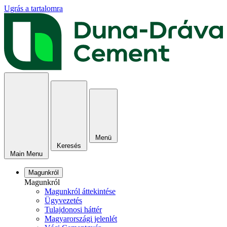
Ugrás a tartalomra
Menü
Keresés
Main Menu
Magunkról
Magunkról
Magunkról áttekintése
Ügyvezetés
Tulajdonosi háttér
Magyarországi jelenlét