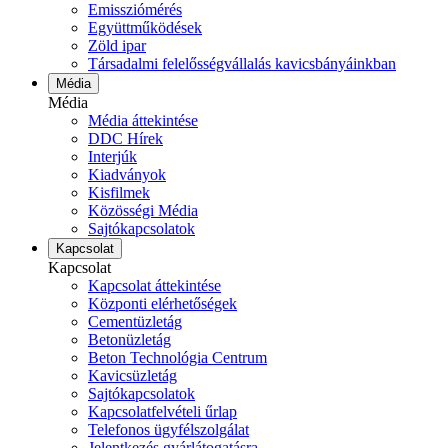
Emissziómérés
Együttműködések
Zöld ipar
Társadalmi felelősségvállalás kavicsbányáinkban
Média
Média
Média áttekintése
DDC Hírek
Interjúk
Kiadványok
Kisfilmek
Közösségi Média
Sajtókapcsolatok
Kapcsolat
Kapcsolat
Kapcsolat áttekintése
Központi elérhetőségek
Cementüzletág
Betonüzletág
Beton Technológia Centrum
Kavicsüzletág
Sajtókapcsolatok
Kapcsolatfelvételi űrlap
Telefonos ügyfélszolgálat
Jelentkezés gyárlátogatásra