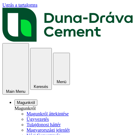
Ugrás a tartalomra
Menü
Keresés
Main Menu
Magunkról
Magunkról
Magunkról áttekintése
Ügyvezetés
Tulajdonosi háttér
Magyarországi jelenlét