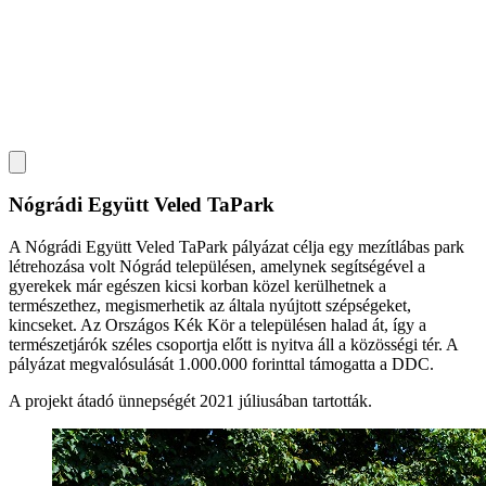
Nógrádi Együtt Veled TaPark
A Nógrádi Együtt Veled TaPark pályázat célja egy mezítlábas park
létrehozása volt Nógrád településen, amelynek segítségével a
gyerekek már egészen kicsi korban közel kerülhetnek a
természethez, megismerhetik az általa nyújtott szépségeket,
kincseket. Az Országos Kék Kör a településen halad át, így a
természetjárók széles csoportja előtt is nyitva áll a közösségi tér. A
pályázat megvalósulását 1.000.000 forinttal támogatta a DDC.
A projekt átadó ünnepségét 2021 júliusában tartották.