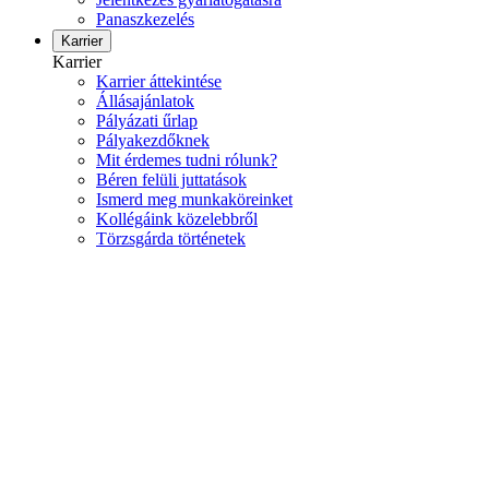
Panaszkezelés
Karrier
Karrier
Karrier áttekintése
Állásajánlatok
Pályázati űrlap
Pályakezdőknek
Mit érdemes tudni rólunk?
Béren felüli juttatások
Ismerd meg munkaköreinket
Kollégáink közelebbről
Törzsgárda történetek