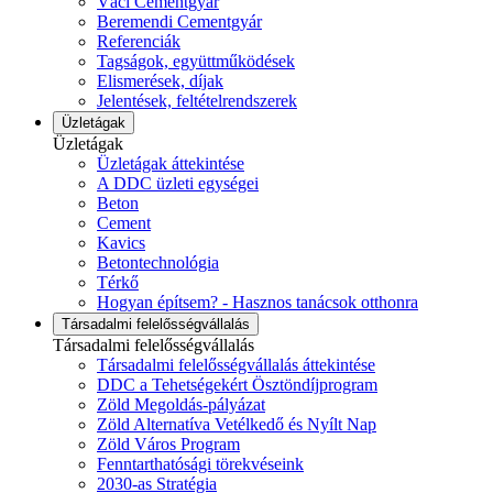
Váci Cementgyár
Beremendi Cementgyár
Referenciák
Tagságok, együttműködések
Elismerések, díjak
Jelentések, feltételrendszerek
Üzletágak
Üzletágak
Üzletágak áttekintése
A DDC üzleti egységei
Beton
Cement
Kavics
Betontechnológia
Térkő
Hogyan építsem? - Hasznos tanácsok otthonra
Társadalmi felelősségvállalás
Társadalmi felelősségvállalás
Társadalmi felelősségvállalás áttekintése
DDC a Tehetségekért Ösztöndíjprogram
Zöld Megoldás-pályázat
Zöld Alternatíva Vetélkedő és Nyílt Nap
Zöld Város Program
Fenntarthatósági törekvéseink
2030-as Stratégia