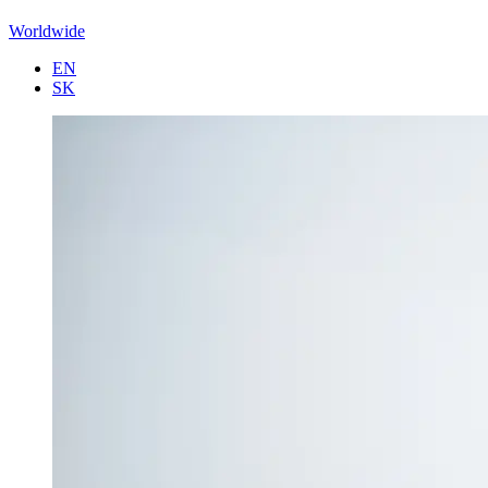
Worldwide
EN
SK