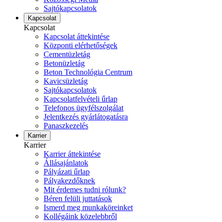
Sajtókapcsolatok
Kapcsolat
Kapcsolat
Kapcsolat áttekintése
Központi elérhetőségek
Cementüzletág
Betonüzletág
Beton Technológia Centrum
Kavicsüzletág
Sajtókapcsolatok
Kapcsolatfelvételi űrlap
Telefonos ügyfélszolgálat
Jelentkezés gyárlátogatásra
Panaszkezelés
Karrier
Karrier
Karrier áttekintése
Állásajánlatok
Pályázati űrlap
Pályakezdőknek
Mit érdemes tudni rólunk?
Béren felüli juttatások
Ismerd meg munkaköreinket
Kollégáink közelebbről