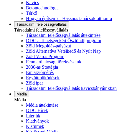
Kavics
Betontechnológia
Térkő
Hogyan építsem? - Hasznos tanácsok otthonra
Társadalmi felelősségvállalás
Társadalmi felelősségvállalás
Társadalmi felelősségvállalás áttekintése
DDC a Tehetségekért Ösztöndíjprogram
Zöld Megoldás-pályázat
Zöld Alternatíva Vetélkedő és Nyílt Nap
Zöld Város Program
Fenntarthatósági törekvéseink
2030-as Stratégia
Emissziómérés
Együttműködések
Zöld ipar
Társadalmi felelősségvállalás kavicsbányáinkban
Média
Média
Média áttekintése
DDC Hírek
Interjúk
Kiadványok
Kisfilmek
Közösségi Média