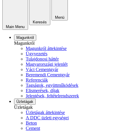
Menü
Keresés
Main Menu
Magunkról
Magunkról
Magunkról áttekintése
Ügyvezetés
Tulajdonosi háttér
Magyarországi jelenlét
Váci Cementgyár
Beremendi Cementgyár
Referenciák
Tagságok, együttműködések
Elismerések, díjak
Jelentések, feltételrendszerek
Üzletágak
Üzletágak
Üzletágak áttekintése
A DDC üzleti egységei
Beton
Cement