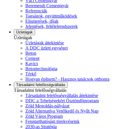
Váci Cementgyár
Beremendi Cementgyár
Referenciák
Tagságok, együttműködések
Elismerések, díjak
Jelentések, feltételrendszerek
Üzletágak
Üzletágak
Üzletágak áttekintése
A DDC üzleti egységei
Beton
Cement
Kavics
Betontechnológia
Térkő
Hogyan építsem? - Hasznos tanácsok otthonra
Társadalmi felelősségvállalás
Társadalmi felelősségvállalás
Társadalmi felelősségvállalás áttekintése
DDC a Tehetségekért Ösztöndíjprogram
Zöld Megoldás-pályázat
Zöld Alternatíva Vetélkedő és Nyílt Nap
Zöld Város Program
Fenntarthatósági törekvéseink
2030-as Stratégia