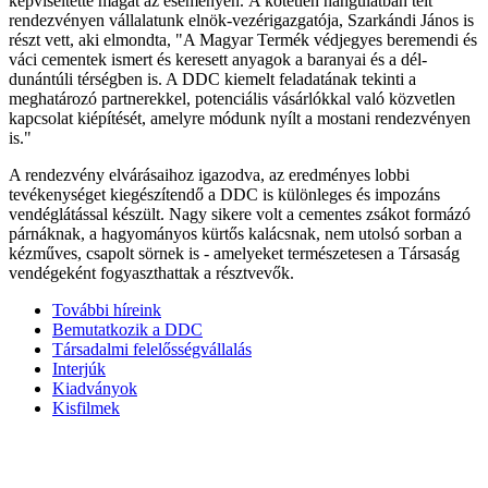
képviseltette magát az eseményen. A kötetlen hangulatban telt
rendezvényen vállalatunk elnök-vezérigazgatója, Szarkándi János is
részt vett, aki elmondta, "A Magyar Termék védjegyes beremendi és
váci cementek ismert és keresett anyagok a baranyai és a dél-
dunántúli térségben is. A DDC kiemelt feladatának tekinti a
meghatározó partnerekkel, potenciális vásárlókkal való közvetlen
kapcsolat kiépítését, amelyre módunk nyílt a mostani rendezvényen
is."
A rendezvény elvárásaihoz igazodva, az eredményes lobbi
tevékenységet kiegészítendő a DDC is különleges és impozáns
vendéglátással készült. Nagy sikere volt a cementes zsákot formázó
párnáknak, a hagyományos kürtős kalácsnak, nem utolsó sorban a
kézműves, csapolt sörnek is - amelyeket természetesen a Társaság
vendégeként fogyaszthattak a résztvevők.
További híreink
Bemutatkozik a DDC
Társadalmi felelősségvállalás
Interjúk
Kiadványok
Kisfilmek