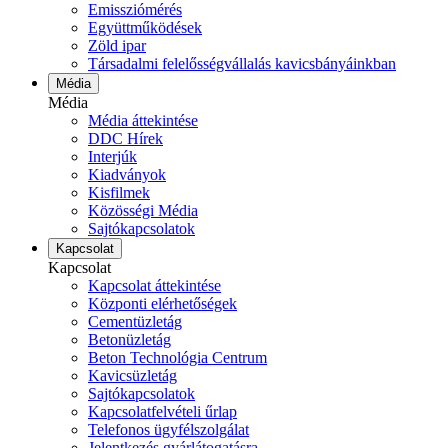
Emissziómérés
Együttműködések
Zöld ipar
Társadalmi felelősségvállalás kavicsbányáinkban
Média
Média
Média áttekintése
DDC Hírek
Interjúk
Kiadványok
Kisfilmek
Közösségi Média
Sajtókapcsolatok
Kapcsolat
Kapcsolat
Kapcsolat áttekintése
Központi elérhetőségek
Cementüzletág
Betonüzletág
Beton Technológia Centrum
Kavicsüzletág
Sajtókapcsolatok
Kapcsolatfelvételi űrlap
Telefonos ügyfélszolgálat
Jelentkezés gyárlátogatásra