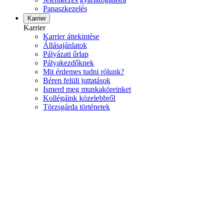
Panaszkezelés
Karrier
Karrier
Karrier áttekintése
Állásajánlatok
Pályázati űrlap
Pályakezdőknek
Mit érdemes tudni rólunk?
Béren felüli juttatások
Ismerd meg munkaköreinket
Kollégáink közelebbről
Törzsgárda történetek