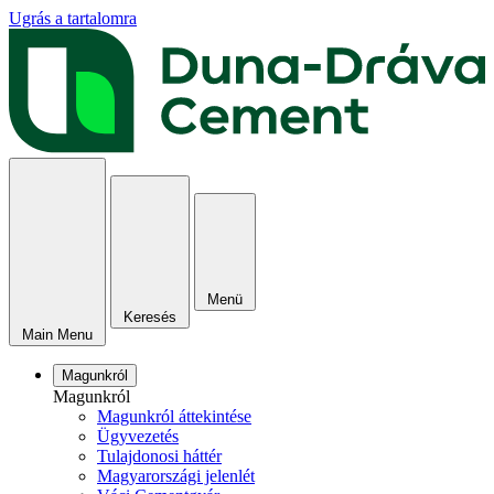
Ugrás a tartalomra
Menü
Keresés
Main Menu
Magunkról
Magunkról
Magunkról áttekintése
Ügyvezetés
Tulajdonosi háttér
Magyarországi jelenlét