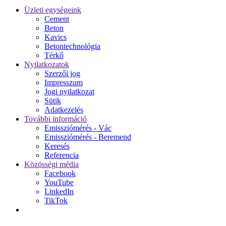
Üzleti egységeink
Cement
Beton
Kavics
Betontechnológia
Térkő
Nyilatkozatok
Szerzői jog
Impresszum
Jogi nyilatkozat
Sütik
Adatkezelés
További információ
Emissziómérés - Vác
Emissziómérés - Beremend
Keresés
Referencia
Közösségi média
Facebook
YouTube
LinkedIn
TikTok