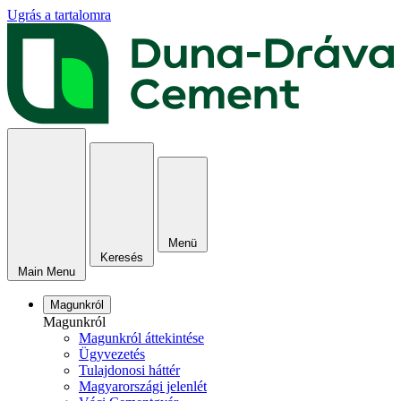
Ugrás a tartalomra
Menü
Keresés
Main Menu
Magunkról
Magunkról
Magunkról áttekintése
Ügyvezetés
Tulajdonosi háttér
Magyarországi jelenlét