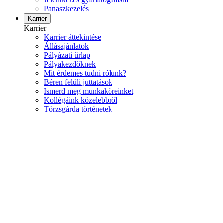
Panaszkezelés
Karrier
Karrier
Karrier áttekintése
Állásajánlatok
Pályázati űrlap
Pályakezdőknek
Mit érdemes tudni rólunk?
Béren felüli juttatások
Ismerd meg munkaköreinket
Kollégáink közelebbről
Törzsgárda történetek