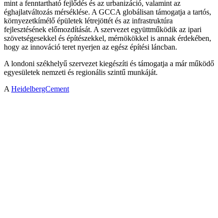
mint a fenntartható fejlődés és az urbanizáció, valamint az
éghajlatváltozás mérséklése. A GCCA globálisan támogatja a tartós,
környezetkímélő épületek létrejöttét és az infrastruktúra
fejlesztésének előmozdítását. A szervezet együttműködik az ipari
szövetségesekkel és építészekkel, mérnökökkel is annak érdekében,
hogy az innováció teret nyerjen az egész építési láncban.
A londoni székhelyű szervezet kiegészíti és támogatja a már működő
egyesületek nemzeti és regionális szintű munkáját.
A
HeidelbergCement