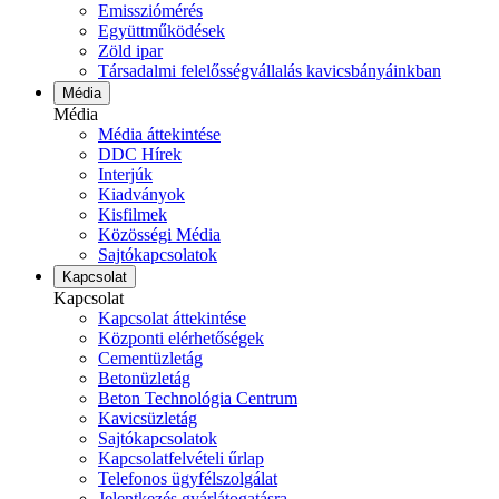
Emissziómérés
Együttműködések
Zöld ipar
Társadalmi felelősségvállalás kavicsbányáinkban
Média
Média
Média áttekintése
DDC Hírek
Interjúk
Kiadványok
Kisfilmek
Közösségi Média
Sajtókapcsolatok
Kapcsolat
Kapcsolat
Kapcsolat áttekintése
Központi elérhetőségek
Cementüzletág
Betonüzletág
Beton Technológia Centrum
Kavicsüzletág
Sajtókapcsolatok
Kapcsolatfelvételi űrlap
Telefonos ügyfélszolgálat
Jelentkezés gyárlátogatásra