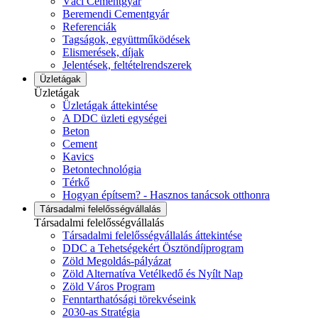
Váci Cementgyár
Beremendi Cementgyár
Referenciák
Tagságok, együttműködések
Elismerések, díjak
Jelentések, feltételrendszerek
Üzletágak
Üzletágak
Üzletágak áttekintése
A DDC üzleti egységei
Beton
Cement
Kavics
Betontechnológia
Térkő
Hogyan építsem? - Hasznos tanácsok otthonra
Társadalmi felelősségvállalás
Társadalmi felelősségvállalás
Társadalmi felelősségvállalás áttekintése
DDC a Tehetségekért Ösztöndíjprogram
Zöld Megoldás-pályázat
Zöld Alternatíva Vetélkedő és Nyílt Nap
Zöld Város Program
Fenntarthatósági törekvéseink
2030-as Stratégia