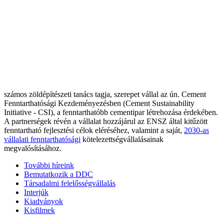
számos zöldépítészeti tanács tagja, szerepet vállal az ún. Cement
Fenntarthatósági Kezdeményezésben (Cement Sustainability
Initiative - CSI), a fenntarthatóbb cementipar létrehozása érdekében.
A partnerségek révén a vállalat hozzájárul az ENSZ által kitűzött
fenntartható fejlesztési célok eléréséhez, valamint a saját,
2030-as
vállalati fenntarthatósági
kötelezettségvállalásainak
megvalósításához.
További híreink
Bemutatkozik a DDC
Társadalmi felelősségvállalás
Interjúk
Kiadványok
Kisfilmek