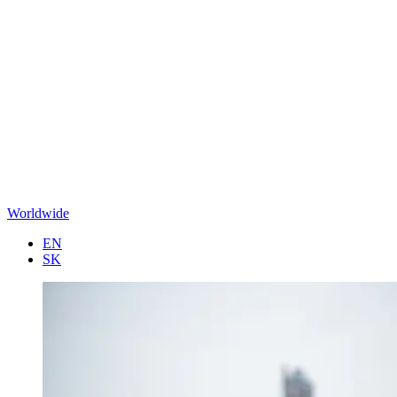
Worldwide
EN
SK