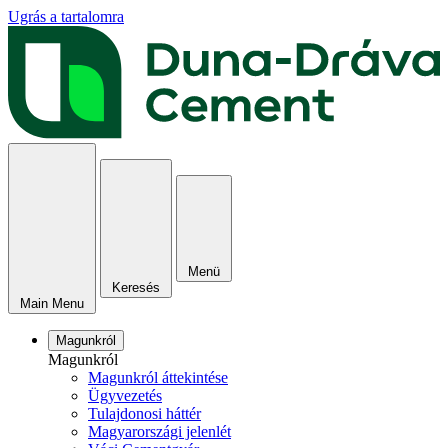
Ugrás a tartalomra
Menü
Keresés
Main Menu
Magunkról
Magunkról
Magunkról áttekintése
Ügyvezetés
Tulajdonosi háttér
Magyarországi jelenlét