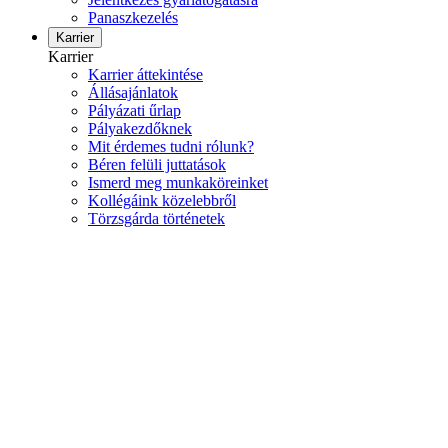
Panaszkezelés
Karrier
Karrier
Karrier áttekintése
Állásajánlatok
Pályázati űrlap
Pályakezdőknek
Mit érdemes tudni rólunk?
Béren felüli juttatások
Ismerd meg munkaköreinket
Kollégáink közelebbről
Törzsgárda történetek