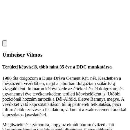
Umheiser Vilmos
Területi képviselő, több mint 35 éve a DDC munkatársa
1986 óta dolgozom a Duna-Dráva Cement Kft.-nél. Kezdetben a
mészüzemi vezérlőben, majd a laborban dolgoztam szilárdság
vizsgálóként. Immáron két évtizede az értékesítésnél dolgozom, és
ugyanennyi éve tevékenykedem területi képviselőként is. Utóbbi
pozíciónál hozzám tartozik a Dél-Alföld, illetve Baranya megye. A
vevőkkel való kapcsolattartáson túl új partnerek felkutatása, piaci
információk szerzése a feladatom, valamint a zsákos cement árakkal
kapcsolatos javaslattétel.
Megtiszteltetés számomra, hogy az elmúlt három évtized alatt
háromszor kaptam vezérigazgatói dicséretet, illetve többször