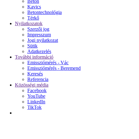
Beton
Kavics
Betontechnológia
Térkő
Nyilatkozatok
Szerzői jog
Impresszum
Jogi nyilatkozat
Sütik
Adatkezelés
További információ
Emissziómérés - Vác
Emissziómérés - Beremend
Keresés
Referencia
Közösségi média
Facebook
YouTube
LinkedIn
TikTok