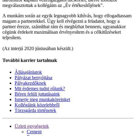
megválasztottak a kollégáim az „Év értékesítőjének”.
A munkám során az egyik legnagyobb kihívás, hogy elfogadtassam
magam a partnerekkel. Úgy kell elvégezni a feladatot, hogy a
partner érezze, számíthat rám és megbízhat bennem, ugyanakkor
cégünk érdekeit maximálisan érvényesítem és a célkitűzéseket
teljesítem.
(Az interjú 2020 júniusában készült.)
További karrier tartalmak
Állásajánlatok
Pályázat benyújtása
Pályakezdőknek
Mit érdemes tudni rólunk?
Béren felüli juttatásaink
Ismerje meg munkaköreinket
Kollégáink közelebbről
Törzsgárda történetek
Üzleti egységeink
Cement