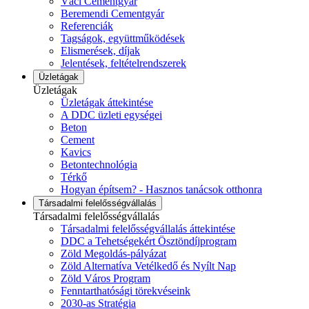
Váci Cementgyár
Beremendi Cementgyár
Referenciák
Tagságok, együttműködések
Elismerések, díjak
Jelentések, feltételrendszerek
Üzletágak
Üzletágak
Üzletágak áttekintése
A DDC üzleti egységei
Beton
Cement
Kavics
Betontechnológia
Térkő
Hogyan építsem? - Hasznos tanácsok otthonra
Társadalmi felelősségvállalás
Társadalmi felelősségvállalás
Társadalmi felelősségvállalás áttekintése
DDC a Tehetségekért Ösztöndíjprogram
Zöld Megoldás-pályázat
Zöld Alternatíva Vetélkedő és Nyílt Nap
Zöld Város Program
Fenntarthatósági törekvéseink
2030-as Stratégia