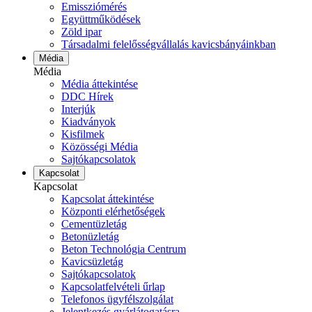
Emissziómérés
Együttműködések
Zöld ipar
Társadalmi felelősségvállalás kavicsbányáinkban
Média
Média
Média áttekintése
DDC Hírek
Interjúk
Kiadványok
Kisfilmek
Közösségi Média
Sajtókapcsolatok
Kapcsolat
Kapcsolat
Kapcsolat áttekintése
Központi elérhetőségek
Cementüzletág
Betonüzletág
Beton Technológia Centrum
Kavicsüzletág
Sajtókapcsolatok
Kapcsolatfelvételi űrlap
Telefonos ügyfélszolgálat
Jelentkezés gyárlátogatásra