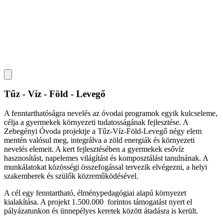
Tűz - Víz - Föld - Levegő
A fenntarthatóságra nevelés az óvodai programok egyik kulcseleme,
célja a gyermekek környezeti tudatosságának fejlesztése. A
Zebegényi Óvoda projektje a Tűz-Víz-Föld-Levegő négy elem
mentén valósul meg, integrálva a zöld energiák és környezeti
nevelés elemeit. A kert fejlesztésében a gyermekek esővíz
hasznosítást, napelemes világítást és komposztálást tanulnának. A
munkálatokat közösségi összefogással tervezik elvégezni, a helyi
szakemberek és szülők közreműködésével.
A cél egy fenntartható, élménypedagógiai alapú környezet
kialakítása. A projekt 1.500.000 forintos támogatást nyert el
pályázatunkon és ünnepélyes keretek között átadásra is került.