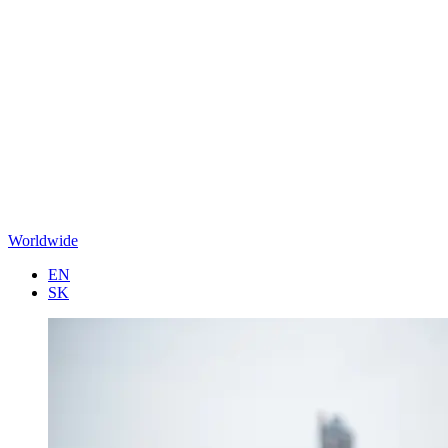
Worldwide
EN
SK