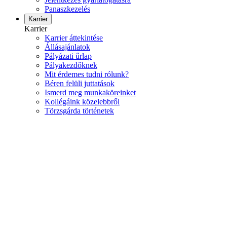
Panaszkezelés
Karrier
Karrier
Karrier áttekintése
Állásajánlatok
Pályázati űrlap
Pályakezdőknek
Mit érdemes tudni rólunk?
Béren felüli juttatások
Ismerd meg munkaköreinket
Kollégáink közelebbről
Törzsgárda történetek