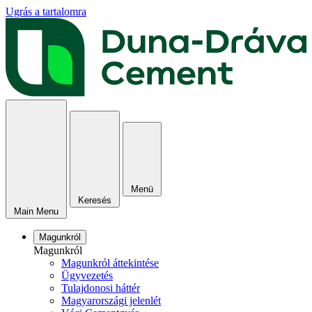
Ugrás a tartalomra
Menü
Keresés
Main Menu
Magunkról
Magunkról
Magunkról áttekintése
Ügyvezetés
Tulajdonosi háttér
Magyarországi jelenlét