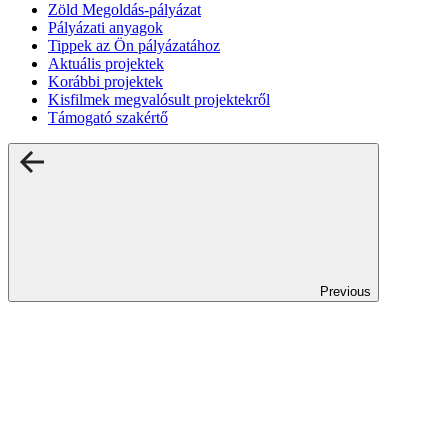
Zöld Megoldás-pályázat
Pályázati anyagok
Tippek az Ön pályázatához
Aktuális projektek
Korábbi projektek
Kisfilmek megvalósult projektekről
Támogató szakértő
Previous