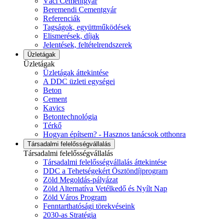
Váci Cementgyár
Beremendi Cementgyár
Referenciák
Tagságok, együttműködések
Elismerések, díjak
Jelentések, feltételrendszerek
Üzletágak
Üzletágak
Üzletágak áttekintése
A DDC üzleti egységei
Beton
Cement
Kavics
Betontechnológia
Térkő
Hogyan építsem? - Hasznos tanácsok otthonra
Társadalmi felelősségvállalás
Társadalmi felelősségvállalás
Társadalmi felelősségvállalás áttekintése
DDC a Tehetségekért Ösztöndíjprogram
Zöld Megoldás-pályázat
Zöld Alternatíva Vetélkedő és Nyílt Nap
Zöld Város Program
Fenntarthatósági törekvéseink
2030-as Stratégia