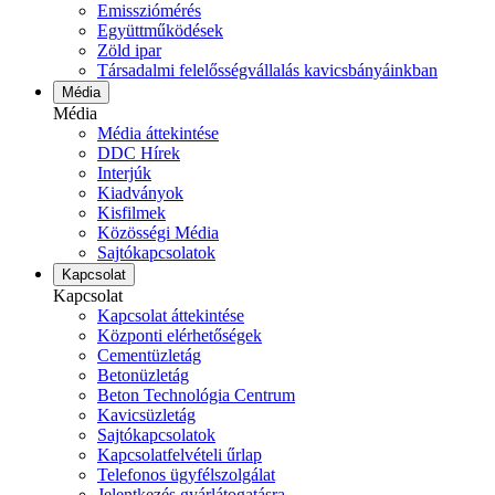
Emissziómérés
Együttműködések
Zöld ipar
Társadalmi felelősségvállalás kavicsbányáinkban
Média
Média
Média áttekintése
DDC Hírek
Interjúk
Kiadványok
Kisfilmek
Közösségi Média
Sajtókapcsolatok
Kapcsolat
Kapcsolat
Kapcsolat áttekintése
Központi elérhetőségek
Cementüzletág
Betonüzletág
Beton Technológia Centrum
Kavicsüzletág
Sajtókapcsolatok
Kapcsolatfelvételi űrlap
Telefonos ügyfélszolgálat
Jelentkezés gyárlátogatásra