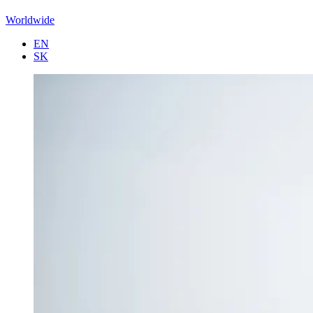
Worldwide
EN
SK