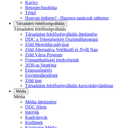
Kavics
Betontechnológia
Térkő
Hogyan építsem? - Hasznos tanácsok otthonra
Társadalmi felelősségvállalás
Társadalmi felelősségvállalás
Társadalmi felelősségvállalás áttekintése
DDC a Tehetségekért Ösztöndíjprogram
Zöld Megoldás-pályázat
Zöld Alternatíva Vetélkedő és Nyílt Nap
Zöld Város Program
Fenntarthatósági törekvéseink
2030-as Stratégia
Emissziómérés
Együttműködések
Zöld ipar
Társadalmi felelősségvállalás kavicsbányáinkban
Média
Média
Média áttekintése
DDC Hírek
Interjúk
Kiadványok
Kisfilmek
Közösségi Média