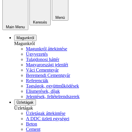
Menü
Keresés
Main Menu
Magunkról
Magunkról
Magunkról áttekintése
Ügyvezetés
Tulajdonosi háttér
Magyarországi jelenlét
Váci Cementgyár
Beremendi Cementgyár
Referenciák
Tagságok, együttműködések
Elismerések, díjak
Jelentések, feltételrendszerek
Üzletágak
Üzletágak
Üzletágak áttekintése
A DDC üzleti egységei
Beton
Cement