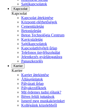
Sajtókapcsolatok
Kapcsolat
Kapcsolat
Kapcsolat áttekintése
Központi elérhetőségek
Cementüzletág
Betonüzletág
Beton Technológia Centrum
Kavicsüzletág
Sajtókapcsolatok
Kapcsolatfelvételi űrlap
Telefonos ügyfélszolgálat
Jelentkezés gyárlátogatásra
Panaszkezelés
Karrier
Karrier
Karrier áttekintése
Állásajánlatok
Pályázati űrlap
Pályakezdőknek
Mit érdemes tudni rólunk?
Béren felüli juttatások
Ismerd meg munkaköreinket
Kollégáink közelebbről