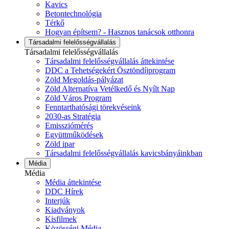
Kavics
Betontechnológia
Térkő
Hogyan építsem? - Hasznos tanácsok otthonra
Társadalmi felelősségvállalás
Társadalmi felelősségvállalás
Társadalmi felelősségvállalás áttekintése
DDC a Tehetségekért Ösztöndíjprogram
Zöld Megoldás-pályázat
Zöld Alternatíva Vetélkedő és Nyílt Nap
Zöld Város Program
Fenntarthatósági törekvéseink
2030-as Stratégia
Emissziómérés
Együttműködések
Zöld ipar
Társadalmi felelősségvállalás kavicsbányáinkban
Média
Média
Média áttekintése
DDC Hírek
Interjúk
Kiadványok
Kisfilmek
Közösségi Média