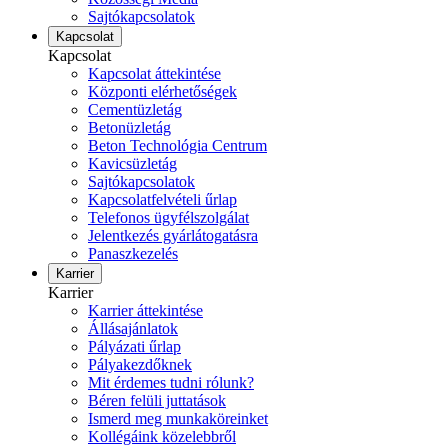
Sajtókapcsolatok
Kapcsolat
Kapcsolat
Kapcsolat áttekintése
Központi elérhetőségek
Cementüzletág
Betonüzletág
Beton Technológia Centrum
Kavicsüzletág
Sajtókapcsolatok
Kapcsolatfelvételi űrlap
Telefonos ügyfélszolgálat
Jelentkezés gyárlátogatásra
Panaszkezelés
Karrier
Karrier
Karrier áttekintése
Állásajánlatok
Pályázati űrlap
Pályakezdőknek
Mit érdemes tudni rólunk?
Béren felüli juttatások
Ismerd meg munkaköreinket
Kollégáink közelebbről