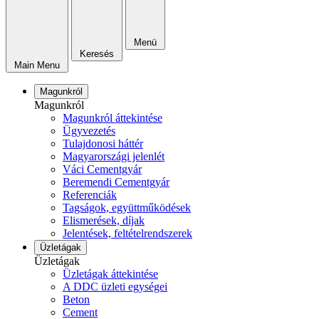
Menü
Keresés
Main Menu
Magunkról
Magunkról
Magunkról áttekintése
Ügyvezetés
Tulajdonosi háttér
Magyarországi jelenlét
Váci Cementgyár
Beremendi Cementgyár
Referenciák
Tagságok, együttműködések
Elismerések, díjak
Jelentések, feltételrendszerek
Üzletágak
Üzletágak
Üzletágak áttekintése
A DDC üzleti egységei
Beton
Cement