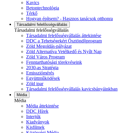
Kavics
Betontechnológia
Térkő
Hogyan építsem? - Hasznos tanácsok otthonra
Társadalmi felelősségvállalás
Társadalmi felelősségvállalás
Társadalmi felelősségvállalás áttekintése
DDC a Tehetségekért Ösztöndíjprogram
Zöld Megoldás-pályázat
Zöld Alternatíva Vetélkedő és Nyílt Nap
Zöld Város Program
Fenntarthatósági törekvéseink
2030-as Stratégia
Emissziómérés
Együttműködések
Zöld ipar
Társadalmi felelősségvállalás kavicsbányáinkban
Média
Média
Média áttekintése
DDC Hírek
Interjúk
Kiadványok
Kisfilmek
Közösségi Média