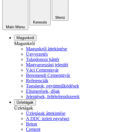
Menü
Keresés
Main Menu
Magunkról
Magunkról
Magunkról áttekintése
Ügyvezetés
Tulajdonosi háttér
Magyarországi jelenlét
Váci Cementgyár
Beremendi Cementgyár
Referenciák
Tagságok, együttműködések
Elismerések, díjak
Jelentések, feltételrendszerek
Üzletágak
Üzletágak
Üzletágak áttekintése
A DDC üzleti egységei
Beton
Cement