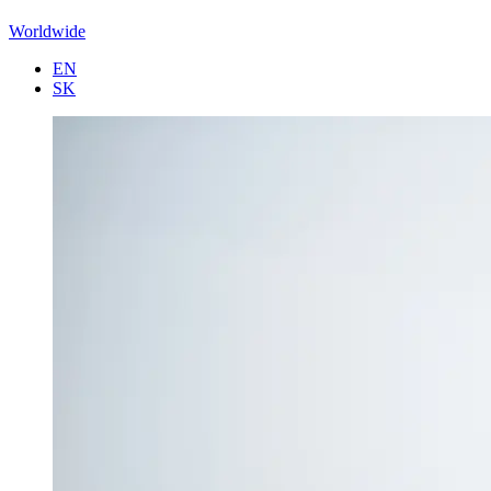
Worldwide
EN
SK