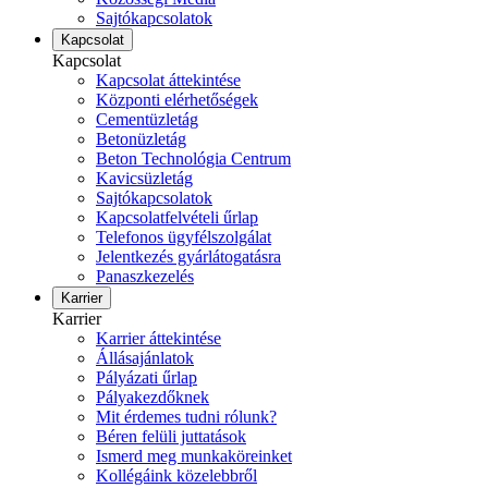
Sajtókapcsolatok
Kapcsolat
Kapcsolat
Kapcsolat áttekintése
Központi elérhetőségek
Cementüzletág
Betonüzletág
Beton Technológia Centrum
Kavicsüzletág
Sajtókapcsolatok
Kapcsolatfelvételi űrlap
Telefonos ügyfélszolgálat
Jelentkezés gyárlátogatásra
Panaszkezelés
Karrier
Karrier
Karrier áttekintése
Állásajánlatok
Pályázati űrlap
Pályakezdőknek
Mit érdemes tudni rólunk?
Béren felüli juttatások
Ismerd meg munkaköreinket
Kollégáink közelebbről