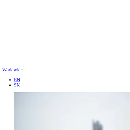
Worldwide
EN
SK