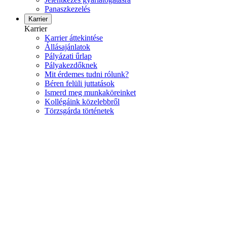
Panaszkezelés
Karrier
Karrier
Karrier áttekintése
Állásajánlatok
Pályázati űrlap
Pályakezdőknek
Mit érdemes tudni rólunk?
Béren felüli juttatások
Ismerd meg munkaköreinket
Kollégáink közelebbről
Törzsgárda történetek