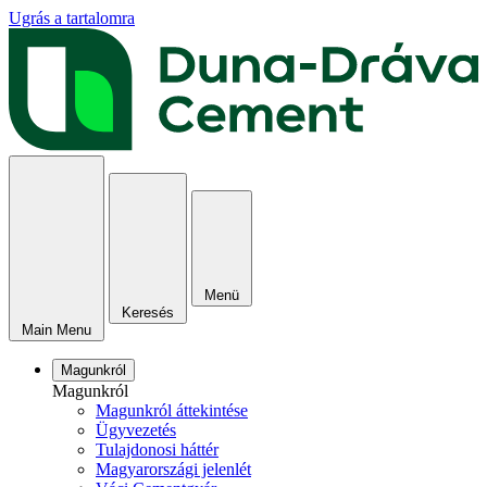
Ugrás a tartalomra
Menü
Keresés
Main Menu
Magunkról
Magunkról
Magunkról áttekintése
Ügyvezetés
Tulajdonosi háttér
Magyarországi jelenlét