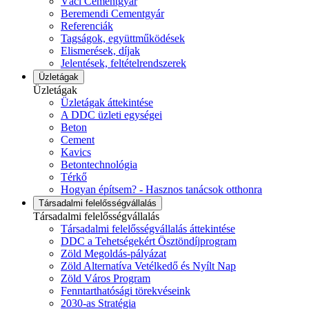
Váci Cementgyár
Beremendi Cementgyár
Referenciák
Tagságok, együttműködések
Elismerések, díjak
Jelentések, feltételrendszerek
Üzletágak
Üzletágak
Üzletágak áttekintése
A DDC üzleti egységei
Beton
Cement
Kavics
Betontechnológia
Térkő
Hogyan építsem? - Hasznos tanácsok otthonra
Társadalmi felelősségvállalás
Társadalmi felelősségvállalás
Társadalmi felelősségvállalás áttekintése
DDC a Tehetségekért Ösztöndíjprogram
Zöld Megoldás-pályázat
Zöld Alternatíva Vetélkedő és Nyílt Nap
Zöld Város Program
Fenntarthatósági törekvéseink
2030-as Stratégia