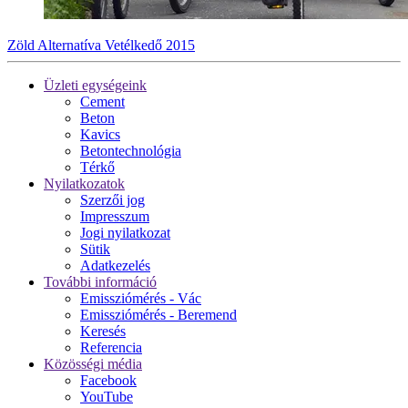
Zöld Alternatíva Vetélkedő 2015
Üzleti egységeink
Cement
Beton
Kavics
Betontechnológia
Térkő
Nyilatkozatok
Szerzői jog
Impresszum
Jogi nyilatkozat
Sütik
Adatkezelés
További információ
Emissziómérés - Vác
Emissziómérés - Beremend
Keresés
Referencia
Közösségi média
Facebook
YouTube