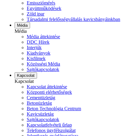
Emissziómérés
Együttműködések
Zöld ipar
Társadalmi felelősségvállalás kavicsbányáinkban
Média
Média
Média áttekintése
DDC Hírek
Interjúk
Kiadványok
Kisfilmek
Közösségi Média
Sajtókapcsolatok
Kapcsolat
Kapcsolat
Kapcsolat áttekintése
Központi elérhetőségek
Cementüzletág
Betonüzletág
Beton Technológia Centrum
Kavicsüzletág
Sajtókapcsolatok
Kapcsolatfelvételi űrlap
Telefonos ügyfélszolgálat
Jelentkezés gyárlátogatásra