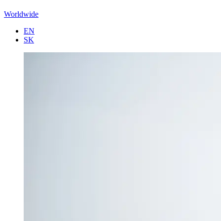
Worldwide
EN
SK