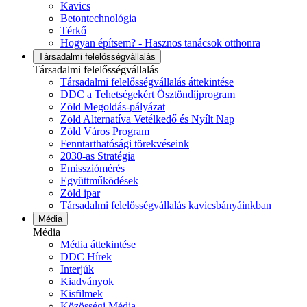
Kavics
Betontechnológia
Térkő
Hogyan építsem? - Hasznos tanácsok otthonra
Társadalmi felelősségvállalás
Társadalmi felelősségvállalás
Társadalmi felelősségvállalás áttekintése
DDC a Tehetségekért Ösztöndíjprogram
Zöld Megoldás-pályázat
Zöld Alternatíva Vetélkedő és Nyílt Nap
Zöld Város Program
Fenntarthatósági törekvéseink
2030-as Stratégia
Emissziómérés
Együttműködések
Zöld ipar
Társadalmi felelősségvállalás kavicsbányáinkban
Média
Média
Média áttekintése
DDC Hírek
Interjúk
Kiadványok
Kisfilmek
Közösségi Média