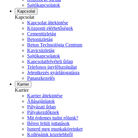
Sajtókapcsolatok
Kapcsolat
Kapcsolat
Kapcsolat áttekintése
Központi elérhetőségek
Cementüzletág
Betonüzletág
Beton Technológia Centrum
Kavicsüzletág
Sajtókapcsolatok
Kapcsolatfelvételi űrlap
Telefonos ügyfélszolgálat
Jelentkezés gyárlátogatásra
Panaszkezelés
Karrier
Karrier
Karrier áttekintése
Állásajánlatok
Pályázati űrlap
Pályakezdőknek
Mit érdemes tudni rólunk?
Béren felüli juttatások
Ismerd meg munkaköreinket
Kollégáink közelebbről