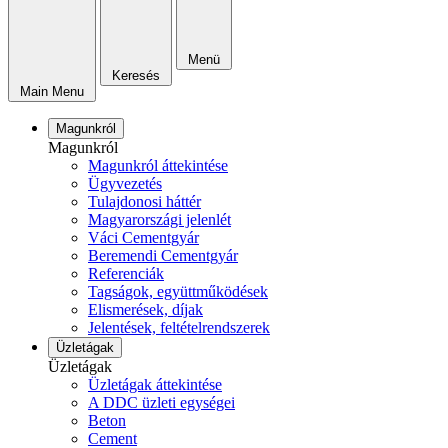
Menü
Keresés
Main Menu
Magunkról
Magunkról
Magunkról áttekintése
Ügyvezetés
Tulajdonosi háttér
Magyarországi jelenlét
Váci Cementgyár
Beremendi Cementgyár
Referenciák
Tagságok, együttműködések
Elismerések, díjak
Jelentések, feltételrendszerek
Üzletágak
Üzletágak
Üzletágak áttekintése
A DDC üzleti egységei
Beton
Cement