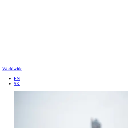
Worldwide
EN
SK