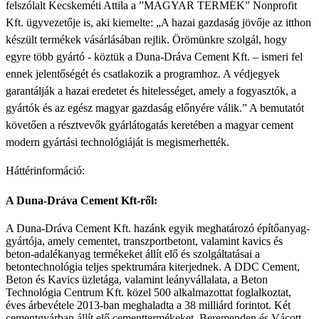
felszólalt Kecskeméti Attila a ”MAGYAR TERMÉK” Nonprofit
Kft. ügyvezetője is, aki kiemelte: „A hazai gazdaság jövője az itthon
készült termékek vásárlásában rejlik. Örömünkre szolgál, hogy
egyre több gyártó - köztük a Duna-Dráva Cement Kft. – ismeri fel
ennek jelentőségét és csatlakozik a programhoz. A védjegyek
garantálják a hazai eredetet és hitelességet, amely a fogyasztók, a
gyártók és az egész magyar gazdaság előnyére válik.” A bemutatót
követően a résztvevők gyárlátogatás keretében a magyar cement
modern gyártási technológiáját is megismerhették.
Háttérinformáció:
A Duna-Dráva Cement Kft-ről:
A Duna-Dráva Cement Kft. hazánk egyik meghatározó építőanyag-
gyártója, amely cementet, transzportbetont, valamint kavics és
beton-adalékanyag termékeket állít elő és szolgáltatásai a
betontechnológia teljes spektrumára kiterjednek. A DDC Cement,
Beton és Kavics üzletága, valamint leányvállalata, a Beton
Technológia Centrum Kft. közel 500 alkalmazottat foglalkoztat,
éves árbevétele 2013-ban meghaladta a 38 milliárd forintot. Két
cementgyárban állít elő cementtermékeket, Beremenden és Vácott.