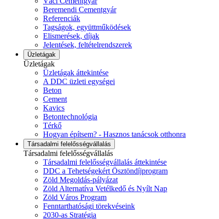
Váci Cementgyár
Beremendi Cementgyár
Referenciák
Tagságok, együttműködések
Elismerések, díjak
Jelentések, feltételrendszerek
Üzletágak
Üzletágak
Üzletágak áttekintése
A DDC üzleti egységei
Beton
Cement
Kavics
Betontechnológia
Térkő
Hogyan építsem? - Hasznos tanácsok otthonra
Társadalmi felelősségvállalás
Társadalmi felelősségvállalás
Társadalmi felelősségvállalás áttekintése
DDC a Tehetségekért Ösztöndíjprogram
Zöld Megoldás-pályázat
Zöld Alternatíva Vetélkedő és Nyílt Nap
Zöld Város Program
Fenntarthatósági törekvéseink
2030-as Stratégia