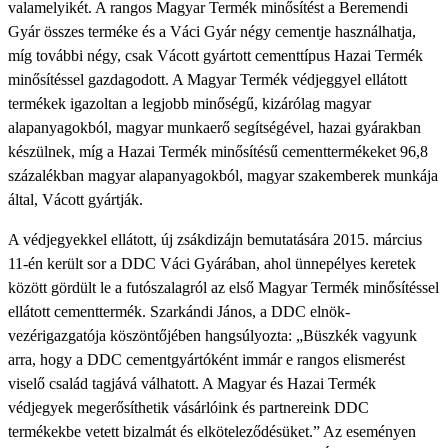
valamelyikét. A rangos Magyar Termék minősítést a Beremendi
Gyár összes terméke és a Váci Gyár négy cementje használhatja,
míg további négy, csak Vácott gyártott cementtípus Hazai Termék
minősítéssel gazdagodott. A Magyar Termék védjeggyel ellátott
termékek igazoltan a legjobb minőségű, kizárólag magyar
alapanyagokból, magyar munkaerő segítségével, hazai gyárakban
készülnek, míg a Hazai Termék minősítésű cementtermékeket 96,8
százalékban magyar alapanyagokból, magyar szakemberek munkája
által, Vácott gyártják.
A védjegyekkel ellátott, új zsákdizájn bemutatására 2015. március
11-én került sor a DDC Váci Gyárában, ahol ünnepélyes keretek
között gördült le a futószalagról az első Magyar Termék minősítéssel
ellátott cementtermék. Szarkándi János, a DDC elnök-
vezérigazgatója köszöntőjében hangsúlyozta: „Büszkék vagyunk
arra, hogy a DDC cementgyártóként immár e rangos elismerést
viselő család tagjává válhatott. A Magyar és Hazai Termék
védjegyek megerősíthetik vásárlóink és partnereink DDC
termékekbe vetett bizalmát és elköteleződésüket.” Az eseményen