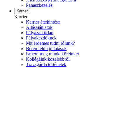
Panaszkezelés
Karrier
Karrier
Karrier áttekintése
Állásajánlatok
Pályázati űrlap
Pályakezdőknek
Mit érdemes tudni rólunk?
Béren felüli juttatások
Ismerd meg munkaköreinket
Kollégáink közelebbről
Törzsgárda történetek