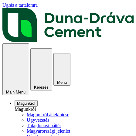
Ugrás a tartalomra
Menü
Keresés
Main Menu
Magunkról
Magunkról
Magunkról áttekintése
Ügyvezetés
Tulajdonosi háttér
Magyarországi jelenlét